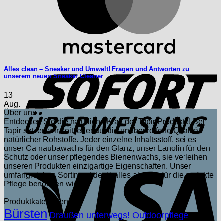
S
Alles clean – Sneaker und Umwelt! Fragen und Antworten zu
unserem neuen Sneaker Cleaner
13
Aug.
Über uns
Entdecken Sie die natürliche Kraft der Tapir Produkte! Bei
Tapir setzen wir seit jeher auf die unübertroffene Qualität
natürlicher Rohstoffe. Jeder einzelne Inhaltsstoff, sei es
unser Carnaubawachs für den Glanz, unser Lanolin für den
Schutz oder unser pflegendes Bienenwachs, sie verleihen
V
unseren Produkten einzigartige Eigenschaften. Unser
umfangreiches Sortiment deckt alles ab, was für die perfekte
Pflege benötigen wird.
Produktkategorien
Bürsten
Draußen unterwegs! Outdoorpflege