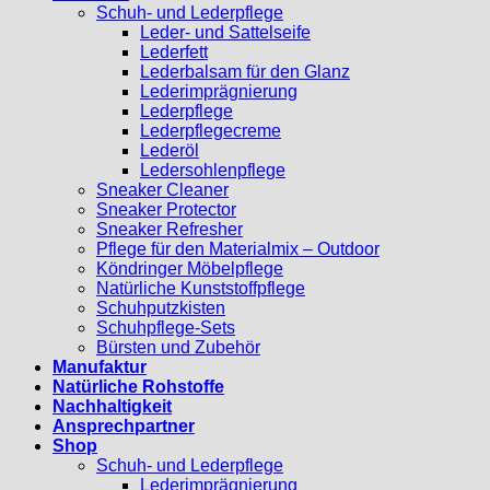
Schuh- und Lederpflege
Leder- und Sattelseife
Lederfett
Lederbalsam für den Glanz
Lederimprägnierung
Lederpflege
Lederpflegecreme
Lederöl
Ledersohlenpflege
Sneaker Cleaner
Sneaker Protector
Sneaker Refresher
Pflege für den Materialmix – Outdoor
Köndringer Möbelpflege
Natürliche Kunststoffpflege
Schuhputzkisten
Schuhpflege-Sets
Bürsten und Zubehör
Manufaktur
Natürliche Rohstoffe
Nachhaltigkeit
Ansprechpartner
Shop
Schuh- und Lederpflege
Lederimprägnierung