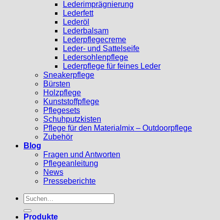
Lederimprägnierung
Lederfett
Lederöl
Lederbalsam
Lederpflegecreme
Leder- und Sattelseife
Ledersohlenpflege
Lederpflege für feines Leder
Sneakerpflege
Bürsten
Holzpflege
Kunststoffpflege
Pflegesets
Schuhputzkisten
Pflege für den Materialmix – Outdoorpflege
Zubehör
Blog
Fragen und Antworten
Pflegeanleitung
News
Presseberichte
Suchen
nach:
Produkte