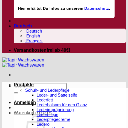
Hier
erhältst
Du Infos zu unserem
Datenschutz
.
Deutsch
Deutsch
English
Français
Versandkostenfrei ab 49€!
Produkte
Suchen
Schuh- und Lederpflege
nach:
Leder- und Sattelseife
Lederfett
Anmelden
Lederbalsam für den Glanz
Lederimprägnierung
Warenkorb /
0,00
€
Lederpflege
Lederpflegecreme
Lederöl