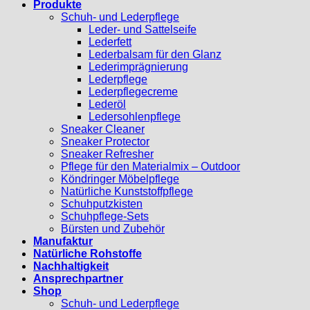
Produkte
Schuh- und Lederpflege
Leder- und Sattelseife
Lederfett
Lederbalsam für den Glanz
Lederimprägnierung
Lederpflege
Lederpflegecreme
Lederöl
Ledersohlenpflege
Sneaker Cleaner
Sneaker Protector
Sneaker Refresher
Pflege für den Materialmix – Outdoor
Köndringer Möbelpflege
Natürliche Kunststoffpflege
Schuhputzkisten
Schuhpflege-Sets
Bürsten und Zubehör
Manufaktur
Natürliche Rohstoffe
Nachhaltigkeit
Ansprechpartner
Shop
Schuh- und Lederpflege