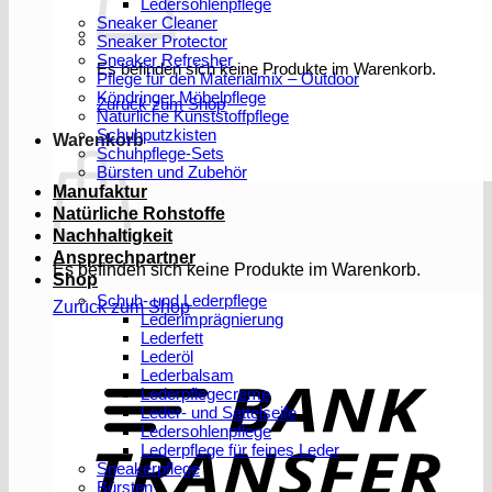
Ledersohlenpflege
Sneaker Cleaner
Sneaker Protector
Sneaker Refresher
Es befinden sich keine Produkte im Warenkorb.
Pflege für den Materialmix – Outdoor
Köndringer Möbelpflege
Zurück zum Shop
Natürliche Kunststoffpflege
Schuhputzkisten
Warenkorb
Schuhpflege-Sets
Bürsten und Zubehör
Manufaktur
Natürliche Rohstoffe
Nachhaltigkeit
Ansprechpartner
Es befinden sich keine Produkte im Warenkorb.
Shop
Schuh- und Lederpflege
Zurück zum Shop
Lederimprägnierung
Lederfett
Lederöl
T
Lederbalsam
Lederpflegecreme
Leder- und Sattelseife
Ledersohlenpflege
Lederpflege für feines Leder
Sneakerpflege
Bürsten