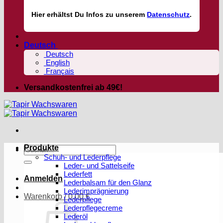
Hier
erhältst
Du Infos zu unserem
Datenschutz
.
Deutsch
Deutsch
English
Français
Versandkostenfrei ab 49€!
Produkte
Suchen
Schuh- und Lederpflege
nach:
Leder- und Sattelseife
Lederfett
Anmelden
Lederbalsam für den Glanz
Lederimprägnierung
Warenkorb /
0,00
€
Lederpflege
Lederpflegecreme
Lederöl