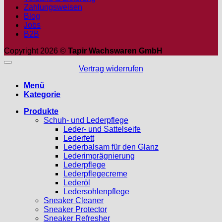
Zahlungsweisen
Blog
Jobs
B2B
Copyright 2026 ©
Tapir Wachswaren GmbH
Vertrag widerrufen
Menü
Kategorie
Produkte
Schuh- und Lederpflege
Leder- und Sattelseife
Lederfett
Lederbalsam für den Glanz
Lederimprägnierung
Lederpflege
Lederpflegecreme
Lederöl
Ledersohlenpflege
Sneaker Cleaner
Sneaker Protector
Sneaker Refresher