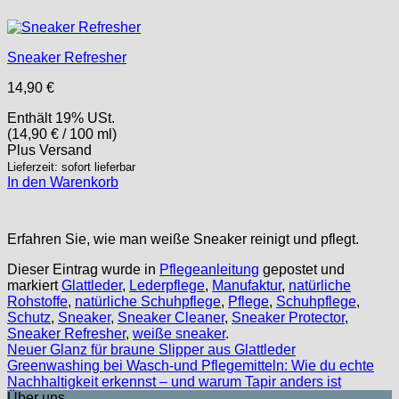
Sneaker Refresher
14,90
€
Enthält 19% USt.
(
14,90
€
/ 100 ml)
Plus
Versand
Lieferzeit: sofort lieferbar
In den Warenkorb
Erfahren Sie, wie man weiße Sneaker reinigt und pflegt.
Dieser Eintrag wurde in
Pflegeanleitung
gepostet und
markiert
Glattleder
,
Lederpflege
,
Manufaktur
,
natürliche
Rohstoffe
,
natürliche Schuhpflege
,
Pflege
,
Schuhpflege
,
Schutz
,
Sneaker
,
Sneaker Cleaner
,
Sneaker Protector
,
Sneaker Refresher
,
weiße sneaker
.
Neuer Glanz für braune Slipper aus Glattleder
Greenwashing bei Wasch-und Pflegemitteln: Wie du echte
Nachhaltigkeit erkennst – und warum Tapir anders ist
Über uns