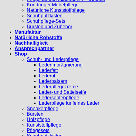
Köndringer Möbelpflege
Natürliche Kunststoffpflege
Schuhputzkisten
Schuhpflege-Sets
Bürsten und Zubehör
Manufaktur
Natürliche Rohstoffe
Nachhaltigkeit
Ansprechpartner
Shop
Schuh- und Lederpflege
Lederimprägnierung
Lederfett
Lederöl
Lederbalsam
Lederpflegecreme
Leder- und Sattelseife
Ledersohlenpflege
Lederpflege für feines Leder
Sneakerpflege
Bürsten
Holzpflege
Kunststoffpflege
Pflegesets
Schuhputzkisten