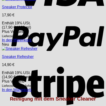
Sneaker Protector
17,90
€
P
Enthält 19% USt.
(
17,90
€
/ 100 ml)
Plus
Versand
Lieferzeit: sofort lieferbar
In den Warenkorb
Neu
Sneaker Refresher
S
14,90
€
Enthält 19% USt.
(
14,90
€
/ 100 ml)
Plus
Versand
Lieferzeit: sofort lieferbar
In den Warenkorb
mit dem Sneaker Cleaner
Reinigung