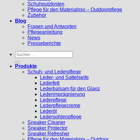
Schuhputzkisten
Pflege für den Materialmix – Outdoorpflege
Zubehör
Blog
Fragen und Antworten
Pflegeanleitung
News
Presseberichte
Suchen
nach:
Produkte
Schuh- und Lederpflege
Leder- und Sattelseife
Lederfett
Lederbalsam für den Glanz
Lederimprägnierung
Lederpflege
Lederpflegecreme
Lederöl
Ledersohlenpflege
Sneaker Cleaner
Sneaker Protector
Sneaker Refresher
Pflege für den Materialmix – Outdoor