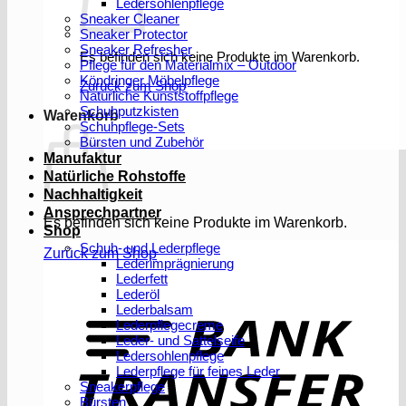
Ledersohlenpflege
Sneaker Cleaner
Sneaker Protector
Sneaker Refresher
Es befinden sich keine Produkte im Warenkorb.
Pflege für den Materialmix – Outdoor
Köndringer Möbelpflege
Zurück zum Shop
Natürliche Kunststoffpflege
Schuhputzkisten
Warenkorb
Schuhpflege-Sets
Bürsten und Zubehör
Manufaktur
Natürliche Rohstoffe
Nachhaltigkeit
Ansprechpartner
Es befinden sich keine Produkte im Warenkorb.
Shop
Schuh- und Lederpflege
Zurück zum Shop
Lederimprägnierung
Lederfett
Lederöl
T
Lederbalsam
Lederpflegecreme
Leder- und Sattelseife
Ledersohlenpflege
Lederpflege für feines Leder
Sneakerpflege
Bürsten