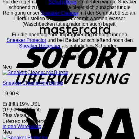
Für die regelmäßige
Schuhpflege
empfehlen wir die Sneaker
schonend zu pflegen und da bietet sich zunächst für die
Reinigung unser
Sneaker Cleaner
mit der Schmutzbürste an.
Hierfür stellen wir einen Eimer mit warmen Wasser
(Waschbecken tut es natürlich auch) bereit.
Für die nachfolgende Imprägnierung benötigt ihr den
S
Sneaker Protector
und bei Bedarf anschließend noch den
Sneaker Refresher
als natürliches Schuhdeo.
Los geht´s!
Neu
Sneaker Cleaner mit Bürste
19,90
€
V
Enthält 19% USt.
(
19,90
€
/ 100 ml)
Plus
Versand
Lieferzeit: sofort lieferbar
In den Warenkorb
Neu