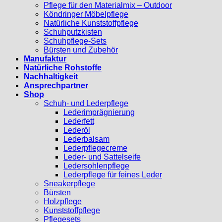
Pflege für den Materialmix – Outdoor
Köndringer Möbelpflege
Natürliche Kunststoffpflege
Schuhputzkisten
Schuhpflege-Sets
Bürsten und Zubehör
Manufaktur
Natürliche Rohstoffe
Nachhaltigkeit
Ansprechpartner
Shop
Schuh- und Lederpflege
Lederimprägnierung
Lederfett
Lederöl
Lederbalsam
Lederpflegecreme
Leder- und Sattelseife
Ledersohlenpflege
Lederpflege für feines Leder
Sneakerpflege
Bürsten
Holzpflege
Kunststoffpflege
Pflegesets