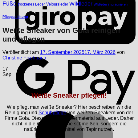
Füße
Wildleder
Veloursleder
trockenes Leder
Wildleder imprägnieren
Pflegeanleitung
Weiße Sneaker von Gola reinigen
und pflegen
G
Veröffentlicht am
17. September 2025
17. März 2026
von
Christine Fischbach
17
Sep.
Weiße Sneaker pflegen!
Wie pflegt man weiße Sneaker? Hier beschreiben wir die
Reinigung und
Schuhpflege
von weißen Sneakern von der
M
Firma Gola. Diese sind vom Obermaterial aus Leder. Daher
nicht in die Waschmaschine schmeißen, sondern die
natürlichen Pflegemittel von Tapir nutzen.