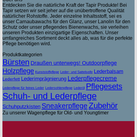
Entdecken Sie die natürliche Kraft der Tapir Produkte! Bei
Tapir setzen wir seit jeher auf die unübertroffene Qualität
natürlicher Rohstoffe. Jeder einzelne Inhaltsstoff, sei es
unser Carnaubawachs für den Glanz, unser Lanolin für den
Schutz oder unser pflegendes Bienenwachs, sie verleihen
unseren Produkten einzigartige Eigenschaften. Unser
umfangreiches Sortiment deckt alles ab, was für die perfekte
Pflege benötigen wird.
Produktkategorien
Bürsten
Draußen unterwegs! Outdoorpflege
Holzpflege
Lederbalsam
Kunststoffpflege
Leder- und Sattelseife
Lederpflegecreme
Lederimprägnierung
Lederfett
Pflegesets
Lederpflege für feines Leder
Ledersohlenpflege
Lederöl
Schuh- und Lederpflege
Zubehör
Sneakerpflege
Schuhputzkisten
Zu unserer Wagenpflege für Old- und Youngtimer
T