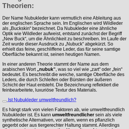
Theorien:
Der Name Nubukleder kann vermutlich eine Ableitung aus
der englischen Sprache sein. Im Englischen wird Wildleder
als „Buckskin“ bezeichnet. Da Nubukleder eine ähnliche
Optik wie Wildleder aufweist, entstand zunächst der Begriff
„New Buck“, um die Ähnlichkeit zu beschreiben. Im Laufe der
Zeit wurde dieser Ausdruck zu „Nubuck“ abgekürzt. So
erhielt das feine, geschliffene Leder, das für seine samtige
Oberfläche bekannt ist, seinen heutigen Namen.
In einer anderen Theorie stammt der Name aus dem
arabischen Wort
„nubuk“
, was so viel wie „zart“ oder „fein“
bedeutet. Es beschreibt die weiche, samtige Oberfläche des
Leders, die durch Schleifen oder Bürsten der äußeren
Schicht der Haut entsteht. Die Bezeichnung reflektiert die
feinbearbeitete, luxuriöse Textur des Materials.
Ist Nubukleder umweltfreundlich?
Es hängt stark von vielen Faktoren ab, wie umweltfreundlich
Nubukleder ist. Es kann
umweltfreundlicher
sein als viele
synthetische Alternativen, vor allem, wenn es pflanzlich
gegerbt oder aus tiergerechter Haltung stammt. Allerdings