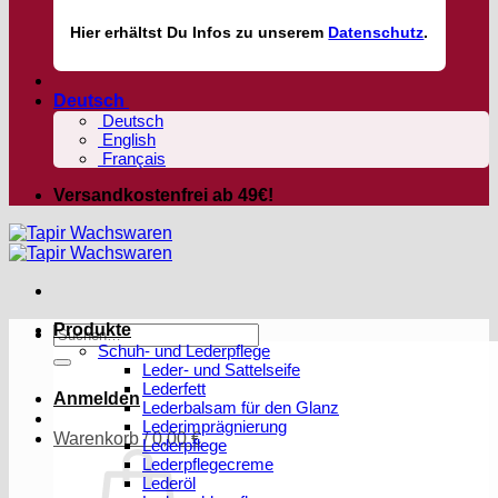
Hier
erhältst
Du Infos zu unserem
Datenschutz
.
Deutsch
Deutsch
English
Français
Versandkostenfrei ab 49€!
Produkte
Suchen
Schuh- und Lederpflege
nach:
Leder- und Sattelseife
Lederfett
Anmelden
Lederbalsam für den Glanz
Lederimprägnierung
Warenkorb /
0,00
€
Lederpflege
Lederpflegecreme
Lederöl