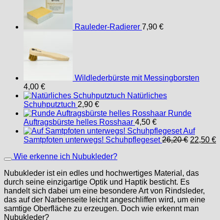
Rauleder-Radierer
7,90
€
Wildlederbürste mit Messingborsten
4,00
€
Natürliches
Schuhputztuch
2,90
€
Runde
Auftragsbürste helles Rosshaar
4,50
€
Auf
Ursprüng
A
Samtpfoten unterwegs! Schuhpflegeset
26,20
€
22,50
€
Preis
P
Wie erkenne ich Nubukleder?
war:
i
26,20 €
2
Nubukleder ist ein edles und hochwertiges Material, das
durch seine einzigartige Optik und Haptik besticht. Es
handelt sich dabei um eine besondere Art von Rindsleder,
das auf der Narbenseite leicht angeschliffen wird, um eine
samtige Oberfläche zu erzeugen. Doch wie erkennt man
Nubukleder?