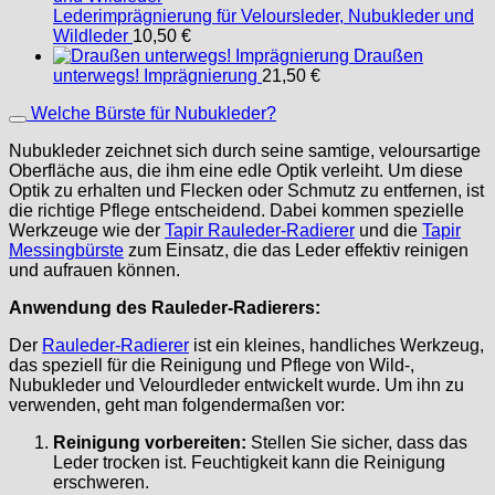
Lederimprägnierung für Veloursleder, Nubukleder und
Wildleder
10,50
€
Draußen
unterwegs! Imprägnierung
21,50
€
Welche Bürste für Nubukleder?
Nubukleder zeichnet sich durch seine samtige, veloursartige
Oberfläche aus, die ihm eine edle Optik verleiht. Um diese
Optik zu erhalten und Flecken oder Schmutz zu entfernen, ist
die richtige Pflege entscheidend. Dabei kommen spezielle
Werkzeuge wie der
Tapir Rauleder-Radierer
und die
Tapir
Messingbürste
zum Einsatz, die das Leder effektiv reinigen
und aufrauen können.
Anwendung des Rauleder-Radierers:
Der
Rauleder-Radierer
ist ein kleines, handliches Werkzeug,
das speziell für die Reinigung und Pflege von Wild-,
Nubukleder und Velourdleder entwickelt wurde. Um ihn zu
verwenden, geht man folgendermaßen vor:
Reinigung vorbereiten:
Stellen Sie sicher, dass das
Leder trocken ist. Feuchtigkeit kann die Reinigung
erschweren.