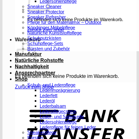
Ledersohlenpflege
Sneaker Cleaner
Sneaker Protector
Sneaker Refresher
Es befinden sich keine Produkte im Warenkorb.
Pflege für den Materialmix – Outdoor
Köndringer Möbelpflege
Zurück zum Shop
Natürliche Kunststoffpflege
Schuhputzkisten
Warenkorb
Schuhpflege-Sets
Bürsten und Zubehör
Manufaktur
Natürliche Rohstoffe
Nachhaltigkeit
Ansprechpartner
Es befinden sich keine Produkte im Warenkorb.
Shop
Schuh- und Lederpflege
Zurück zum Shop
Lederimprägnierung
Lederfett
Lederöl
T
Lederbalsam
Lederpflegecreme
Leder- und Sattelseife
Ledersohlenpflege
Lederpflege für feines Leder
Sneakerpflege
Bürsten