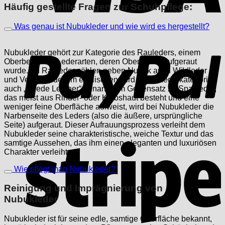
Häufig gestellte Fragen zur Schuhpflege:
Was genau ist Nubukleder und wie wird es hergestellt?
P
Nubukleder gehört zur Kategorie des Rauleders, einem
Oberbegriff für Lederarten, deren Oberfläche aufgeraut
wurde. Zu Rauleder zählen neben Nubuk auch Wildleder
und Veloursleder. Im englischen wird diese Lederkategorie
auch „Suede Leather“ genannt. Im Gegensatz zu Spaltleder,
das meist aus Rinder- oder Kalbshaut besteht und eine
weniger feine Oberfläche aufweist, wird bei Nubukleder die
Narbenseite des Leders (also die äußere, ursprüngliche
Seite) aufgeraut. Dieser Aufrauungsprozess verleiht dem
Nubukleder seine charakteristische, weiche Textur und das
S
samtige Aussehen, das ihm einen eleganten und luxuriösen
Charakter verleiht.
Wie pflegt man Nubukleder?
Reinigung und Imprägnierung von
Nubukleder
Nubukleder ist für seine edle, samtige Oberfläche bekannt,