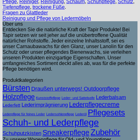
Pflege
,
Reiniger
,
Reinigung
,
Schaum
,
Schuhpflege
,
Schutz
,
Tiefenpflege
,
trockene Füße
.
Fragen zu Glattleder
Reinigung und Pflege von Ledermöbeln
Über uns
Entdecken Sie die natürliche Kraft der Tapir Produkte! Bei
Tapir setzen wir seit jeher auf die unübertroffene Qualität
natürlicher Rohstoffe. Jeder einzelne Inhaltsstoff, sei es
unser Carnaubawachs für den Glanz, unser Lanolin für den
Schutz oder unser pflegendes Bienenwachs, sie verleihen
unseren Produkten einzigartige Eigenschaften. Unser
umfangreiches Sortiment deckt alles ab, was für die perfekte
Pflege benötigen wird.
Produktkategorien
Bürsten
Draußen unterwegs! Outdoorpflege
Holzpflege
Lederbalsam
Kunststoffpflege
Leder- und Sattelseife
Lederpflegecreme
Lederimprägnierung
Lederfett
Pflegesets
Lederpflege für feines Leder
Ledersohlenpflege
Lederöl
Schuh- und Lederpflege
Zubehör
Sneakerpflege
Schuhputzkisten
Zu unserer Wagenpflege für Old- und Youngtimer