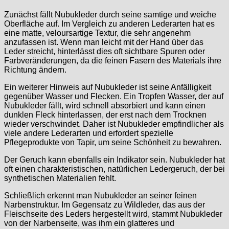
Zunächst fällt Nubukleder durch seine samtige und weiche
Oberfläche auf. Im Vergleich zu anderen Lederarten hat es
eine matte, veloursartige Textur, die sehr angenehm
anzufassen ist. Wenn man leicht mit der Hand über das
Leder streicht, hinterlässt dies oft sichtbare Spuren oder
Farbveränderungen, da die feinen Fasern des Materials ihre
Richtung ändern.
Ein weiterer Hinweis auf Nubukleder ist seine Anfälligkeit
gegenüber Wasser und Flecken. Ein Tropfen Wasser, der auf
Nubukleder fällt, wird schnell absorbiert und kann einen
dunklen Fleck hinterlassen, der erst nach dem Trocknen
wieder verschwindet. Daher ist Nubukleder empfindlicher als
viele andere Lederarten und erfordert spezielle
Pflegeprodukte von Tapir, um seine Schönheit zu bewahren.
Der Geruch kann ebenfalls ein Indikator sein. Nubukleder hat
oft einen charakteristischen, natürlichen Ledergeruch, der bei
synthetischen Materialien fehlt.
Schließlich erkennt man Nubukleder an seiner feinen
Narbenstruktur. Im Gegensatz zu Wildleder, das aus der
Fleischseite des Leders hergestellt wird, stammt Nubukleder
von der Narbenseite, was ihm ein glatteres und