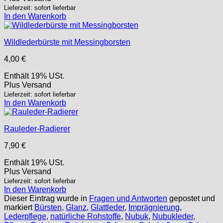
Lieferzeit: sofort lieferbar
In den Warenkorb
Wildlederbürste mit Messingborsten
4,00
€
Enthält 19% USt.
Plus
Versand
Lieferzeit: sofort lieferbar
In den Warenkorb
Rauleder-Radierer
7,90
€
Enthält 19% USt.
Plus
Versand
Lieferzeit: sofort lieferbar
In den Warenkorb
Dieser Eintrag wurde in
Fragen und Antworten
gepostet und
markiert
Bürsten
,
Glanz
,
Glattleder
,
Imprägnierung
,
Lederpflege
,
natürliche Rohstoffe
,
Nubuk
,
Nubukleder
,