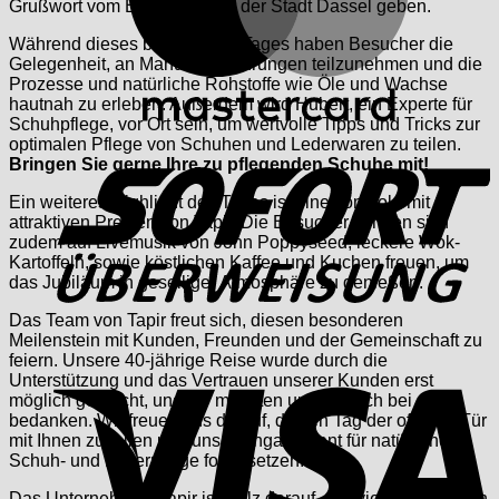
Grußwort vom Bürgermeister der Stadt Dassel geben.
Während dieses besonderen Tages haben Besucher die
Gelegenheit, an Manufakturführungen teilzunehmen und die
Prozesse und natürliche Rohstoffe wie Öle und Wachse
hautnah zu erleben. Außerdem wird Hubert, ein Experte für
Schuhpflege, vor Ort sein, um wertvolle Tipps und Tricks zur
S
optimalen Pflege von Schuhen und Lederwaren zu teilen.
Bringen Sie gerne Ihre zu pflegenden Schuhe mit!
Ein weiteres Highlight des Tages ist eine Tombola mit
attraktiven Preisen von Tapir. Die Besucher können sich
zudem auf Livemusik von John Poppyseed, leckere Wok-
Kartoffeln, sowie köstlichen Kaffee und Kuchen freuen, um
das Jubiläum in geselliger Atmosphäre zu genießen.
Das Team von Tapir freut sich, diesen besonderen
Meilenstein mit Kunden, Freunden und der Gemeinschaft zu
V
feiern. Unsere 40-jährige Reise wurde durch die
Unterstützung und das Vertrauen unserer Kunden erst
möglich gemacht, und wir möchten uns herzlich bei allen
bedanken. Wir freuen uns darauf, diesen Tag der offenen Tür
mit Ihnen zu teilen und unser Engagement für natürliche
Schuh- und Lederpflege fortzusetzen.
Das Unternehmen Tapir ist stolz darauf, seit vier Jahrzehnten