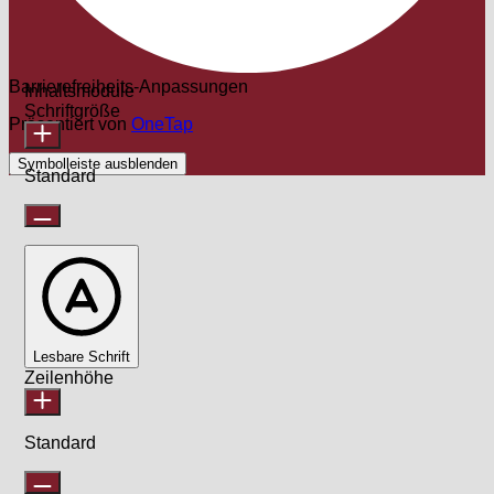
Barrierefreiheits-Anpassungen
Inhaltsmodule
Schriftgröße
Präsentiert von
OneTap
Symbolleiste ausblenden
Standard
Lesbare Schrift
Zeilenhöhe
Standard