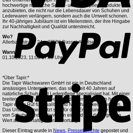
hochwertige natürliche Schuh- und Lederpflegeprodukte
anzubieten, die nicht nur die Lebensdauer von Schuhen und
Lederwaren verlängern, sondern auch die Umwelt schonen.
Ihr 40-jähriges Jubiläum ist ein Meilenstein, der ihre Hingabe
P
zur Nachhaltigkeit und Qualität unterstreicht.
Wo?
Allerbachstraße 24a, 37586 Dassel-Amelsen
Wann?
01.10.2023, 11:00-17:00 Uhr.
*Über Tapir:*
S
Die Tapir Wachswaren GmbH ist ein in Deutschland
ansässiges Unternehmen, das sich seit 40 Jahren auf
natürliche Schuh- und Lederpflege spezialisiert hat. Mit einer
breiten Palette von umweltfreundlichen Produkten hat sich
Tapir einen Ruf für Qualität und Nachhaltigkeit erworben.
Das Unternehmen setzt sich für den Erhalt und die Pflege
von Schuhen und Lederwaren ein und legt dabei großen
Wert auf nachhaltige Verantwortung.
Dieser Eintrag wurde in
News
,
Presseberichte
gepostet und