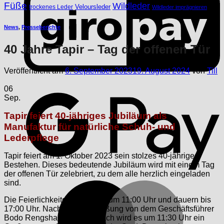
Füße
Wildleder
Veloursleder
trockenes Leder
Wildleder imprägnieren
News
,
Presseberichte
40 Jahre Tapir – Tag der offenen Tür
Veröffentlicht am
6. September 2023
19. August 2024
von
Till
G
06
Sep.
Tapir feiert 40-jähriges Jubiläum als
Manufaktur für
natürliche Schuh- und
Lederpflege
Tapir feiert am 1. Oktober 2023 sein stolzes 40-jähriges
Bestehen. Dieses bedeutende Jubiläum wird mit einem Tag
der offenen Tür zelebriert, zu dem alle herzlich eingeladen
sind.
M
Die Feierlichkeiten beginnen um 11:00 Uhr und dauern bis
17:00 Uhr. Nach einer Begrüßung von dem Geschäftsführer
Bodo Rengshausen-Fischbach wird es um 11:30 Uhr ein