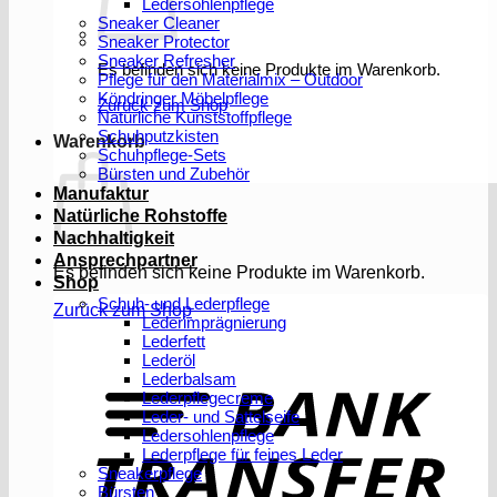
Ledersohlenpflege
Sneaker Cleaner
Sneaker Protector
Sneaker Refresher
Es befinden sich keine Produkte im Warenkorb.
Pflege für den Materialmix – Outdoor
Köndringer Möbelpflege
Zurück zum Shop
Natürliche Kunststoffpflege
Schuhputzkisten
Warenkorb
Schuhpflege-Sets
Bürsten und Zubehör
Manufaktur
Natürliche Rohstoffe
Nachhaltigkeit
Ansprechpartner
Es befinden sich keine Produkte im Warenkorb.
Shop
Schuh- und Lederpflege
Zurück zum Shop
Lederimprägnierung
Lederfett
Lederöl
T
Lederbalsam
Lederpflegecreme
Leder- und Sattelseife
Ledersohlenpflege
Lederpflege für feines Leder
Sneakerpflege
Bürsten