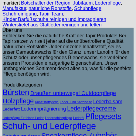
markiert
Botschafter der Region
,
Jubiläum
,
Lederpflege
,
Manufaktur
,
natürliche Rohstoffe
,
Schuhpflege
,
Schuhreinigung
,
Tapir Team
.
Kinder Barfußschuhe reinigen und imprägnieren
Winterstiefel aus Glattleder reinigen und fetten
Über uns
Entdecken Sie die natürliche Kraft der Tapir Produkte! Bei
Tapir setzen wir seit jeher auf die unübertroffene Qualität
natürlicher Rohstoffe. Jeder einzelne Inhaltsstoff, sei es
unser Carnaubawachs für den Glanz, unser Lanolin für den
Schutz oder unser pflegendes Bienenwachs, sie verleihen
unseren Produkten einzigartige Eigenschaften. Unser
umfangreiches Sortiment deckt alles ab, was für die perfekte
Pflege benötigen wird.
Produktkategorien
Bürsten
Draußen unterwegs! Outdoorpflege
Holzpflege
Lederbalsam
Kunststoffpflege
Leder- und Sattelseife
Lederpflegecreme
Lederimprägnierung
Lederfett
Pflegesets
Lederpflege für feines Leder
Ledersohlenpflege
Lederöl
Schuh- und Lederpflege
Zubehör
Sneakerpflege