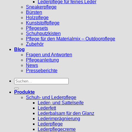
Lederpflege für feines Leder
Sneakerpflege
Bürsten
Holzpflege
Kunststoffpflege
Pflegesets
Schuhputzkisten
Pflege für den Materialmix – Outdoorpflege
Zubehör
Blog
Fragen und Antworten
Pflegeanleitung
News
Presseberichte
Suchen
nach:
Produkte
Schuh- und Lederpflege
Leder- und Sattelseife
Lederfett
Lederbalsam für den Glanz
Lederimprägnierung
Lederpflege
Lederpflegecreme