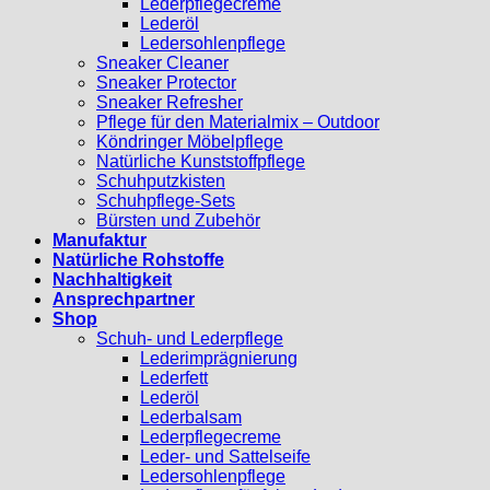
Lederpflegecreme
Lederöl
Ledersohlenpflege
Sneaker Cleaner
Sneaker Protector
Sneaker Refresher
Pflege für den Materialmix – Outdoor
Köndringer Möbelpflege
Natürliche Kunststoffpflege
Schuhputzkisten
Schuhpflege-Sets
Bürsten und Zubehör
Manufaktur
Natürliche Rohstoffe
Nachhaltigkeit
Ansprechpartner
Shop
Schuh- und Lederpflege
Lederimprägnierung
Lederfett
Lederöl
Lederbalsam
Lederpflegecreme
Leder- und Sattelseife
Ledersohlenpflege