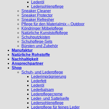
Lederöl
Ledersohlenpflege
Sneaker Cleaner
Sneaker Protector
Sneaker Refresher
Pflege für den Materialmix – Outdoor
Köndringer Möbelpflege
Natürliche Kunststoffpflege
Schuhputzkisten
Schuhpflege-Sets
Bürsten und Zubehör
Manufaktur
Natürliche Rohstoffe
Nachhaltigkeit
Ansprechpartner
Shop
Schuh- und Lederpflege
Lederimprägnierung
Lederfett
Lederöl
Lederbalsam
Lederpflegecreme
Leder- und Sattelseife
Ledersohlenpflege
Lederpflege für feines Leder