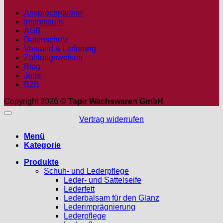
Ansprechpartner
Impressum
AGB
Datenschutz
Versand & Lieferung
Zahlungsweisen
Blog
Jobs
B2B
Copyright 2026 ©
Tapir Wachswaren GmbH
Vertrag widerrufen
Menü
Kategorie
Produkte
Schuh- und Lederpflege
Leder- und Sattelseife
Lederfett
Lederbalsam für den Glanz
Lederimprägnierung
Lederpflege