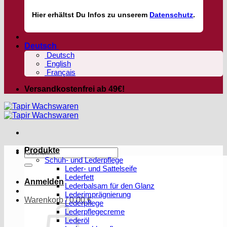
Hier
erhältst
Du Infos zu unserem
Datenschutz
.
Deutsch
Deutsch
English
Français
Versandkostenfrei ab 49€!
Produkte
Suchen
Schuh- und Lederpflege
nach:
Leder- und Sattelseife
Lederfett
Anmelden
Lederbalsam für den Glanz
Lederimprägnierung
Warenkorb /
0,00
€
Lederpflege
Lederpflegecreme
Lederöl