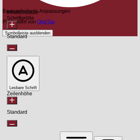
Barrierefreiheits-Anpassungen
Inhaltsmodule
Schriftgröße
Präsentiert von
OneTap
Symbolleiste ausblenden
Standard
Lesbare Schrift
Zeilenhöhe
Standard