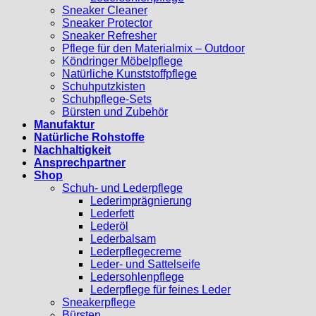
Sneaker Cleaner
Sneaker Protector
Sneaker Refresher
Pflege für den Materialmix – Outdoor
Köndringer Möbelpflege
Natürliche Kunststoffpflege
Schuhputzkisten
Schuhpflege-Sets
Bürsten und Zubehör
Manufaktur
Natürliche Rohstoffe
Nachhaltigkeit
Ansprechpartner
Shop
Schuh- und Lederpflege
Lederimprägnierung
Lederfett
Lederöl
Lederbalsam
Lederpflegecreme
Leder- und Sattelseife
Ledersohlenpflege
Lederpflege für feines Leder
Sneakerpflege
Bürsten