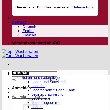
Hier
erhältst
Du Infos zu unserem
Datenschutz
.
Deutsch
Deutsch
English
Français
Versandkostenfrei ab 49€!
Produkte
Suchen
Schuh- und Lederpflege
nach:
Leder- und Sattelseife
Lederfett
Anmelden
Lederbalsam für den Glanz
Lederimprägnierung
Warenkorb /
0,00
€
Lederpflege
Lederpflegecreme
Lederöl