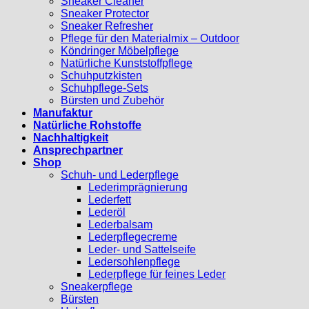
Sneaker Cleaner
Sneaker Protector
Sneaker Refresher
Pflege für den Materialmix – Outdoor
Köndringer Möbelpflege
Natürliche Kunststoffpflege
Schuhputzkisten
Schuhpflege-Sets
Bürsten und Zubehör
Manufaktur
Natürliche Rohstoffe
Nachhaltigkeit
Ansprechpartner
Shop
Schuh- und Lederpflege
Lederimprägnierung
Lederfett
Lederöl
Lederbalsam
Lederpflegecreme
Leder- und Sattelseife
Ledersohlenpflege
Lederpflege für feines Leder
Sneakerpflege
Bürsten