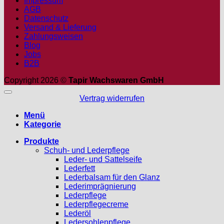
Impressum
AGB
Datenschutz
Versand & Lieferung
Zahlungsweisen
Blog
Jobs
B2B
Copyright 2026 ©
Tapir Wachswaren GmbH
Vertrag widerrufen
Menü
Kategorie
Produkte
Schuh- und Lederpflege
Leder- und Sattelseife
Lederfett
Lederbalsam für den Glanz
Lederimprägnierung
Lederpflege
Lederpflegecreme
Lederöl
Ledersohlenpflege