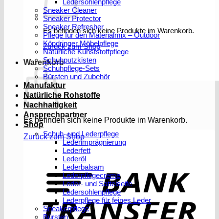
Ledersohlenpflege
Sneaker Cleaner
Sneaker Protector
Sneaker Refresher
Es befinden sich keine Produkte im Warenkorb.
Pflege für den Materialmix – Outdoor
Köndringer Möbelpflege
Zurück zum Shop
Natürliche Kunststoffpflege
Schuhputzkisten
Warenkorb
Schuhpflege-Sets
Bürsten und Zubehör
Manufaktur
Natürliche Rohstoffe
Nachhaltigkeit
Ansprechpartner
Es befinden sich keine Produkte im Warenkorb.
Shop
Schuh- und Lederpflege
Zurück zum Shop
Lederimprägnierung
Lederfett
Lederöl
T
Lederbalsam
Lederpflegecreme
Leder- und Sattelseife
Ledersohlenpflege
Lederpflege für feines Leder
Sneakerpflege
Bürsten