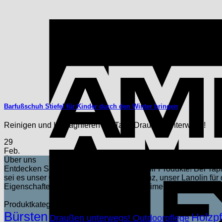
Barfußschuh Stiefel für Kinder durch den Winter bringen
Reinigen und Imprägnieren mit Tapir Draußen unterwegs!
29
Feb.
Über uns
Entdecken Sie die natürliche Kraft der Tapir Produkte! Bei Tapir
sei es unser Carnaubawachs für den Glanz, unser Lanolin für
Eigenschaften. Unser umfangreiches Sortiment deckt alles ab, 
Produktkategorien
Bürsten
Holzpf
Draußen unterwegs! Outdoorpflege