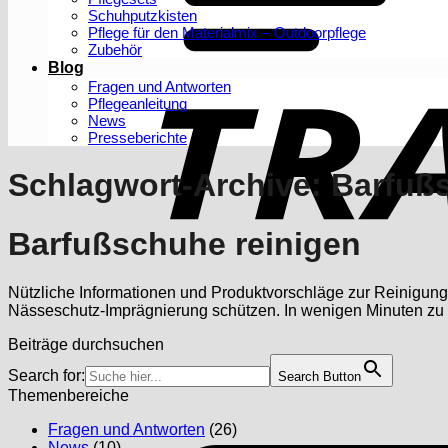
Schuhputzkisten
Pflege für den Materialmix – Outdoorpflege
Zubehör
Blog
Fragen und Antworten
Pflegeanleitung
News
Presseberichte
Schlagwort-Archive:
Barfuß
Barfußschuhe reinigen
Nützliche Informationen und Produktvorschläge zur Reinigung 
Nässeschutz-Imprägnierung schützen. In wenigen Minuten zu
Beiträge durchsuchen
Search for:
Search Button
Themenbereiche
Fragen und Antworten
(26)
News
(10)