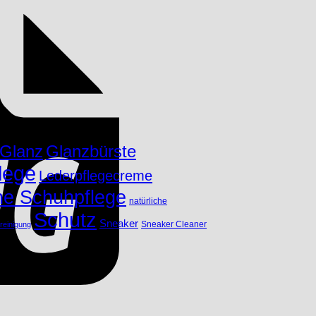
Glanzbürste
Glanz
lege
Lederpflegecreme
che Schuhpflege
natürliche
Schutz
Sneaker
Sneaker Cleaner
reinigung