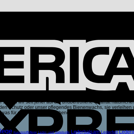
 setzen wir seit jeher auf die unübertroffene Qualität natürlicher
 den Schutz oder unser pflegendes Bienenwachs, sie verleihen 
was für die perfekte Pflege benötigen wird.
lege
Lederbalsam
Lederi
Lederfett
Kunststoffpflege
Leder- und Sattelseife