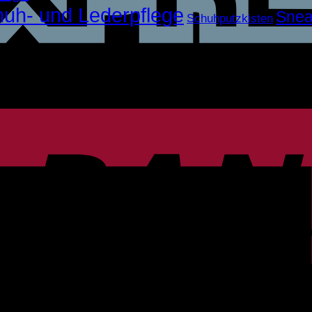
uh- und Lederpflege
Snea
Schuhputzkisten