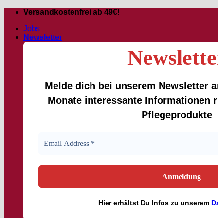
Zum
Versandkostenfrei ab 49€!
Inhalt
Jobs
springen
Newsletter
Newslette
Melde dich bei unserem Newsletter an
Monate interessante Informationen
Pflegeprodukte
Hier
erhältst
Du Infos zu unserem
D