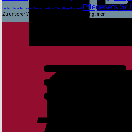
Sch
Pflegesets
Lederpflege für feines Leder
Ledersohlenpflege
Lederöl
Zu unserer Wagenpflege für Old- und Youngtimer