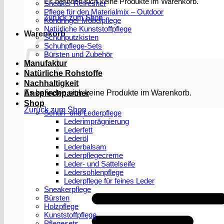
Es befinden sich keine Produkte im Warenkorb.
Sneaker Refresher
Pflege für den Materialmix – Outdoor
Zurück zum Shop
Köndringer Möbelpflege
Natürliche Kunststoffpflege
Warenkorb
Schuhputzkisten
Schuhpflege-Sets
Bürsten und Zubehör
Manufaktur
Natürliche Rohstoffe
Nachhaltigkeit
Es befinden sich keine Produkte im Warenkorb.
Ansprechpartner
Shop
Zurück zum Shop
Schuh- und Lederpflege
Lederimprägnierung
Lederfett
Lederöl
Lederbalsam
Lederpflegecreme
Leder- und Sattelseife
Ledersohlenpflege
Lederpflege für feines Leder
Sneakerpflege
Bürsten
Holzpflege
Kunststoffpflege
Pflegesets