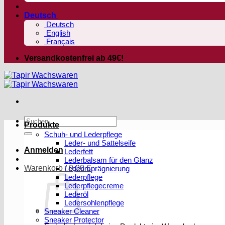
Deutsch
Deutsch
English
Français
Versandkostenfrei ab 49€!
Suchen
Produkte
nach:
Schuh- und Lederpflege
Leder- und Sattelseife
Anmelden
Lederfett
Lederbalsam für den Glanz
Warenkorb /
0,00
€
Lederimprägnierung
Lederpflege
Lederpflegecreme
Lederöl
Ledersohlenpflege
Sneaker Cleaner
Sneaker Protector