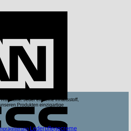
American
Express
 Rohstoffe. Jeder einzelne Inhaltsstoff,
unseren Produkten einzigartige
Lederpflegecreme
mprägnierung