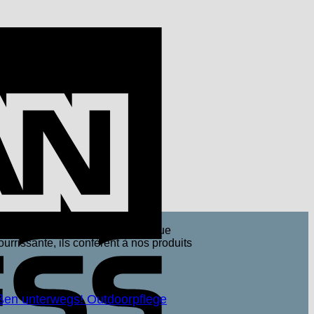
American
Express
tières premières naturelles. Chaque
ourrissante, ils confèrent à nos produits
ßen unterwegs! Outdoorpflege