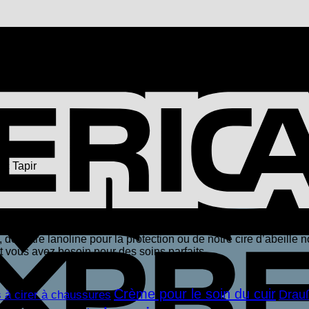
ec Tapir
pir, nous avons toujours compté sur la qualité inégalée des ma
, de notre lanoline pour la protection ou de notre cire d’abeille n
 vous avez besoin pour des soins parfaits.
Crème pour le soin du cuir
Drau
 à cirer à chaussures