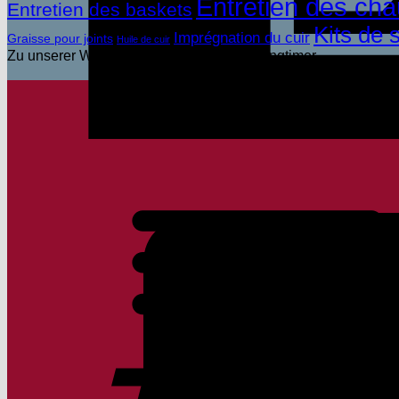
Entretien des cha
Entretien des baskets
Kits de 
Imprégnation du cuir
Graisse pour joints
Huile de cuir
Zu unserer Wagenpflege für Old- und Youngtimer