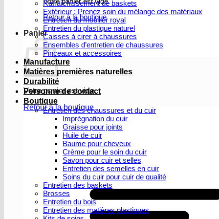
Votre panier est vide.
Rafraîchissement de baskets
Extérieur : Prenez soin du mélange des matériaux
Retour à la boutique
Entretien du mobilier royal
Entretien du plastique naturel
Panier
Caisses à cirer à chaussures
Ensembles d’entretien de chaussures
Pinceaux et accessoires
Manufacture
Matières premières naturelles
Durabilité
Votre panier est vide.
Personne de contact
Boutique
Retour à la boutique
Entretien des chaussures et du cuir
Imprégnation du cuir
Graisse pour joints
Huile de cuir
Baume pour cheveux
Crème pour le soin du cuir
Savon pour cuir et selles
Entretien des semelles en cuir
Soins du cuir pour cuir de qualité
Entretien des baskets
Brosses
Entretien du bois
Entretien des matières plastiques
Kits de soins