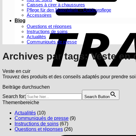
Caisses à cirer à chaussures
Pflege für den Materialmix – Outdoorpflege
Accessoires
Blog
Questions et réponses
Instructions de soins
Actualités
Communiqués de presse
Archives par tags:
Veste en 
Veste en cuir
Trouvez des produits et des conseils adaptés pour prendre soin
Beiträge durchsuchen
Search for:
Search Button
Themenbereiche
Actualités
(10)
Communiqués de presse
(9)
Instructions de soins
(67)
Questions et réponses
(26)