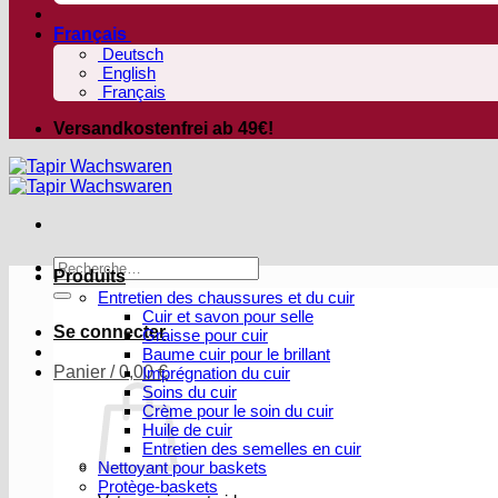
Français
Deutsch
English
Français
Versandkostenfrei ab 49€!
Recherche
Produits
pour :
Entretien des chaussures et du cuir
Cuir et savon pour selle
Se connecter
Graisse pour cuir
Baume cuir pour le brillant
Panier /
0,00
€
Imprégnation du cuir
Soins du cuir
Crème pour le soin du cuir
Huile de cuir
Entretien des semelles en cuir
Nettoyant pour baskets
Protège-baskets