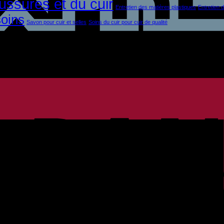
ussures et du cuir
Entretien des matières plastiques
Entretien 
soins
Savon pour cuir et selles
Soins du cuir pour cuir de qualité