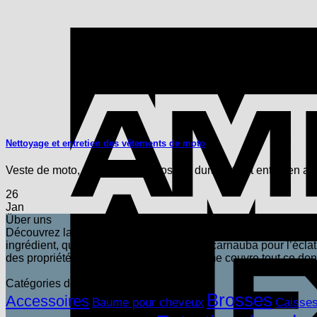
Nettoyage et entretien des vêtements de moto
Veste de moto, gants ou lederhosen - durabilité et entretien av
26
Jan
Über uns
Découvrez la puissance naturelle des produits Tapir ! Chez Ta
ingrédient, qu’il s’agisse de notre cire de carnauba pour l’éclat
des propriétés uniques. Notre large gamme couvre tout ce dont
Catégories de produits
Brosses
Accessoires
Baume pour cheveux
Caisses