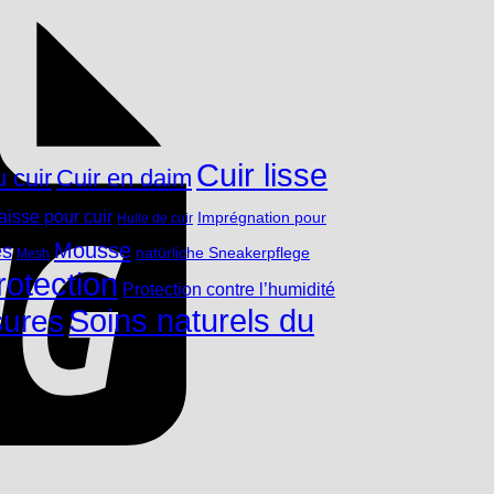
Cuir lisse
 cuir
Cuir en daim
aisse pour cuir
Imprégnation pour
Huile de cuir
Mousse
és
natürliche Sneakerpflege
Mesh
rotection
Protection contre l’humidité
Soins naturels du
sures