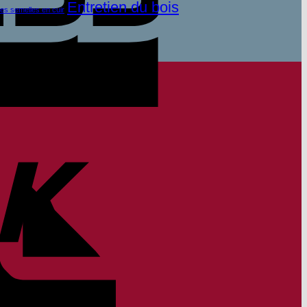
Entretien du bois
des semelles en cuir
Virement
bancaire
Facture