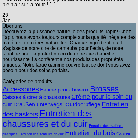
plein air sur la route ! [...]
26
Jan
Über uns
Découvrez la puissance naturelle des produits Tapir ! Chez
Tapir, nous avons toujours compté sur la qualité inégalée des
matières premières naturelles. Chaque ingrédient, qu’il
s’agisse de notre cire de carnauba pour l’éclat, de notre
lanoline pour la protection ou de notre cire d’abeille
nourrissante, ils confèrent à nos produits des propriétés
uniques. Notre large gamme couvre tout ce dont vous avez
besoin pour des soins parfaits.
Catégories de produits
Brosses
Accessoires
Baume pour cheveux
Crème pour le soin du
Caisses à cirer à chaussures
Entretien
cuir
Draußen unterwegs! Outdoorpflege
Entretien des
des baskets
chaussures et du cuir
Entretien des matières
Entretien du bois
Graisse
plastiques
Entretien des semelles en cuir