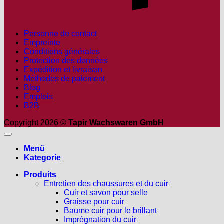
Personne de contact
Empreinte
Conditions générales
Protection des données
Expédition et livraison
Méthodes de paiement
Blog
Emplois
B2B
Copyright 2026 ©
Tapir Wachswaren GmbH
Menü
Kategorie
Produits
Entretien des chaussures et du cuir
Cuir et savon pour selle
Graisse pour cuir
Baume cuir pour le brillant
Imprégnation du cuir