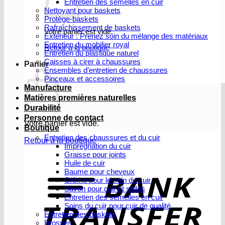
Entretien des semelles en cuir
Nettoyant pour baskets
Protège-baskets
Rafraîchissement de baskets
Votre panier est vide.
Extérieur : Prenez soin du mélange des matériaux
Entretien du mobilier royal
Retour à la boutique
Entretien du plastique naturel
Caisses à cirer à chaussures
Panier
Ensembles d’entretien de chaussures
Pinceaux et accessoires
Manufacture
Matières premières naturelles
Durabilité
Personne de contact
Votre panier est vide.
Boutique
Entretien des chaussures et du cuir
Retour à la boutique
Imprégnation du cuir
Graisse pour joints
V
Huile de cuir
b
Baume pour cheveux
Crème pour le soin du cuir
Savon pour cuir et selles
Entretien des semelles en cuir
Soins du cuir pour cuir de qualité
Entretien des baskets
Brosses