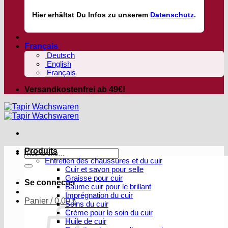
Hier
erhältst
Du Infos zu unserem
Datenschutz
.
Français
Deutsch
English
Français
Versandkostenfrei ab 49€!
Produits
Recherche
Entretien des chaussures et du cuir
pour :
Cuir et savon pour selle
Graisse pour cuir
Se connecter
Baume cuir pour le brillant
Imprégnation du cuir
Panier /
0,00
€
Soins du cuir
Crème pour le soin du cuir
Huile de cuir