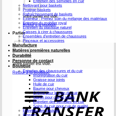
Entretien des semelles en cuir
Nettoyant pour baskets
Protège-baskets
Rafraîchissement de baskets
Votre panier est vide.
Extérieur : Prenez soin du mélange des matériaux
Entretien du mobilier royal
Retour à la boutique
Entretien du plastique naturel
Caisses à cirer à chaussures
Panier
Ensembles d’entretien de chaussures
Pinceaux et accessoires
Manufacture
Matières premières naturelles
Durabilité
Personne de contact
Votre panier est vide.
Boutique
Entretien des chaussures et du cuir
Retour à la boutique
Imprégnation du cuir
Graisse pour joints
V
Huile de cuir
b
Baume pour cheveux
Crème pour le soin du cuir
Savon pour cuir et selles
Entretien des semelles en cuir
Soins du cuir pour cuir de qualité
Entretien des baskets
Brosses