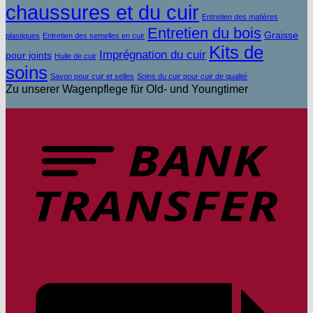
chaussures et du cuir
Entretien des matières
Entretien du bois
Graisse
plastiques
Entretien des semelles en cuir
Kits de
Imprégnation du cuir
pour joints
Huile de cuir
soins
Savon pour cuir et selles
Soins du cuir pour cuir de qualité
Zu unserer Wagenpflege für Old- und Youngtimer
V
b