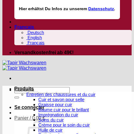
Hier
erhältst
Du Infos zu unserem
Datenschutz
.
Français
Deutsch
English
Français
Versandkostenfrei ab 49€!
Produits
Recherche
Entretien des chaussures et du cuir
pour :
Cuir et savon pour selle
Graisse pour cuir
Se connecter
Baume cuir pour le brillant
Imprégnation du cuir
Panier /
0,00
€
Soins du cuir
Crème pour le soin du cuir
Huile de cuir