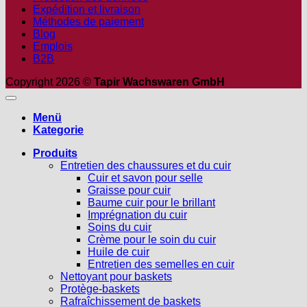
Expédition et livraison
Méthodes de paiement
Blog
Emplois
B2B
Copyright 2026 ©
Tapir Wachswaren GmbH
Menü
Kategorie
Produits
Entretien des chaussures et du cuir
Cuir et savon pour selle
Graisse pour cuir
Baume cuir pour le brillant
Imprégnation du cuir
Soins du cuir
Crème pour le soin du cuir
Huile de cuir
Entretien des semelles en cuir
Nettoyant pour baskets
Protège-baskets
Rafraîchissement de baskets