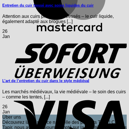
Entretien du cuir tressé avec soins liquides du cuir
Attention aux cuirs plus fins ou tressés – le cuir liquide,
également adapté aux brogues [...]
26
S
Jan
L’art de l’entretien du cuir dans le style médiéval
Les marchés médiévaux, la vie médiévale – le soin des cuirs
V
– comme les tentes, [...]
26
Jan
Über uns
Découvrez la puissance naturelle des produits Tapir ! Chez
Tapir, nous avons toujours compté sur la qualité inégalée des