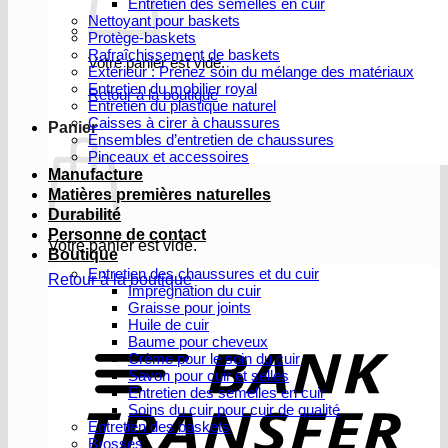
Entretien des semelles en cuir
Nettoyant pour baskets
Protège-baskets
Rafraîchissement de baskets
Votre panier est vide.
Extérieur : Prenez soin du mélange des matériaux
Entretien du mobilier royal
Retour à la boutique
Entretien du plastique naturel
Caisses à cirer à chaussures
Panier
Ensembles d’entretien de chaussures
Pinceaux et accessoires
Manufacture
Matières premières naturelles
Durabilité
Personne de contact
Votre panier est vide.
Boutique
Entretien des chaussures et du cuir
Retour à la boutique
Imprégnation du cuir
Graisse pour joints
V
Huile de cuir
b
Baume pour cheveux
Crème pour le soin du cuir
Savon pour cuir et selles
Entretien des semelles en cuir
Soins du cuir pour cuir de qualité
Entretien des baskets
Brosses