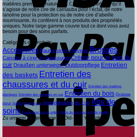
matières premières naturelles. Chaque ingrédient, qu’il
s’agisse de notre cire de carnauba pour l’éclat, de notre
lanoline pour la protection ou de notre cire d’abeille
nourrissante, ils confèrent à nos produits des propriétés
P
uniques. Notre large gamme couvre tout ce dont vous avez
besoin pour des soins parfaits.
Catégories de produits
Brosses
Accessoires
Baume pour cheveux
Crème pour le soin du
Caisses à cirer à chaussures
Entretien
cuir
Draußen unterwegs! Outdoorpflege
Entretien des
des baskets
chaussures et du cuir
S
Entretien des matières
Entretien du bois
Graisse
plastiques
Entretien des semelles en cuir
Kits de
Imprégnation du cuir
pour joints
Huile de cuir
soins
Savon pour cuir et selles
Soins du cuir pour cuir de qualité
Zu unserer Wagenpflege für Old- und Youngtimer
V
b