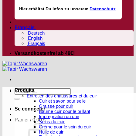
Hier
erhältst
Du Infos zu unserem
Datenschutz
.
Français
Deutsch
English
Français
Versandkostenfrei ab 49€!
Produits
Recherche
Entretien des chaussures et du cuir
pour :
Cuir et savon pour selle
Graisse pour cuir
Se connecter
Baume cuir pour le brillant
Imprégnation du cuir
Panier /
0,00
€
Soins du cuir
Crème pour le soin du cuir
Huile de cuir