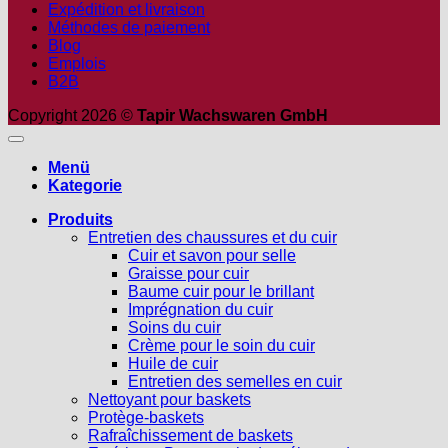
Expédition et livraison
Méthodes de paiement
Blog
Emplois
B2B
Copyright 2026 ©
Tapir Wachswaren GmbH
Menü
Kategorie
Produits
Entretien des chaussures et du cuir
Cuir et savon pour selle
Graisse pour cuir
Baume cuir pour le brillant
Imprégnation du cuir
Soins du cuir
Crème pour le soin du cuir
Huile de cuir
Entretien des semelles en cuir
Nettoyant pour baskets
Protège-baskets
Rafraîchissement de baskets