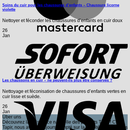
Soins du cuir pour les chaussures d’enfants – Chaussure licorne
violette
Nettoyer et féconder les chaussures d’enfants en cuir doux
26
S
Jan
Les chaussons en cuir – ne peuvent-ils plus être conservés ?
Nettoyage et féconisation de chaussures d’enfants vertes en
V
cuir lisse et suède.
26
Jan
Über uns
Découvrez la puissance naturelle des produits Tapir ! Chez
Tapir, nous avons toujours compté sur la qualité inégalée des