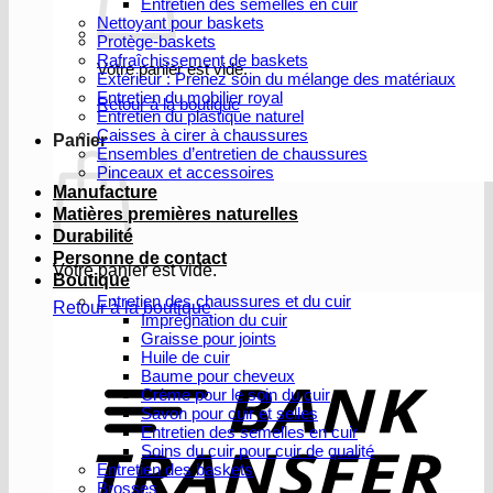
Entretien des semelles en cuir
Nettoyant pour baskets
Protège-baskets
Rafraîchissement de baskets
Votre panier est vide.
Extérieur : Prenez soin du mélange des matériaux
Entretien du mobilier royal
Retour à la boutique
Entretien du plastique naturel
Caisses à cirer à chaussures
Panier
Ensembles d’entretien de chaussures
Pinceaux et accessoires
Manufacture
Matières premières naturelles
Durabilité
Personne de contact
Votre panier est vide.
Boutique
Entretien des chaussures et du cuir
Retour à la boutique
Imprégnation du cuir
Graisse pour joints
V
Huile de cuir
b
Baume pour cheveux
Crème pour le soin du cuir
Savon pour cuir et selles
Entretien des semelles en cuir
Soins du cuir pour cuir de qualité
Entretien des baskets
Brosses