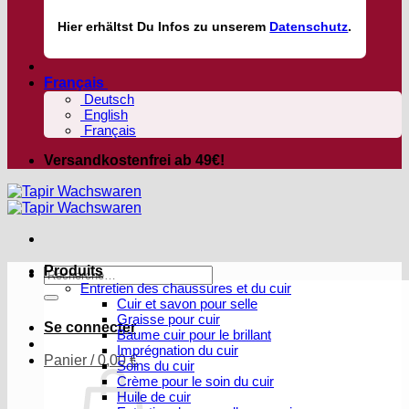
Hier
erhältst
Du Infos zu unserem
Datenschutz
.
Français
Deutsch
English
Français
Versandkostenfrei ab 49€!
Produits
Recherche
Entretien des chaussures et du cuir
pour :
Cuir et savon pour selle
Graisse pour cuir
Se connecter
Baume cuir pour le brillant
Imprégnation du cuir
Panier /
0,00
€
Soins du cuir
Crème pour le soin du cuir
Huile de cuir