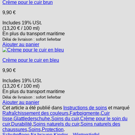
Crème pour le cuir brun
9,90
€
Includes 19% USt.
(
13,20
€
/ 100 ml)
En plus
du transport
maritime
Délai de livraison : sofort lieferbar
Ajouter au panier
Crème pour le cuir en bleu
9,90
€
Includes 19% USt.
(
13,20
€
/ 100 ml)
En plus
du transport
maritime
Délai de livraison : sofort lieferbar
Ajouter au panier
Cet article a été publié dans
Instructions de soins
et marqué
Rafraîchissement des couleurs
,
Farbpigmente
,
Cuir
lisse
,
Glattlederschuhe
,
Soins du cuir
,
Crème pour le soin du
cuir
,
Durabilité
,
Soins naturels du cuir
,
Soins naturels des
chaussures
,
Soins
,
Protection
.
Schuhpflege für braune Kinder – Winterstiefel