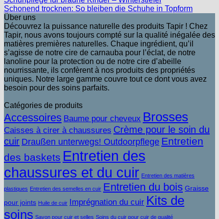
Schonend trocknen: So bleiben die Schuhe in Topform
Über uns
Découvrez la puissance naturelle des produits Tapir ! Chez
Tapir, nous avons toujours compté sur la qualité inégalée des
matières premières naturelles. Chaque ingrédient, qu’il
s’agisse de notre cire de carnauba pour l’éclat, de notre
lanoline pour la protection ou de notre cire d’abeille
nourrissante, ils confèrent à nos produits des propriétés
uniques. Notre large gamme couvre tout ce dont vous avez
besoin pour des soins parfaits.
Catégories de produits
Brosses
Accessoires
Baume pour cheveux
Crème pour le soin du
Caisses à cirer à chaussures
Entretien
cuir
Draußen unterwegs! Outdoorpflege
Entretien des
des baskets
chaussures et du cuir
Entretien des matières
Entretien du bois
Graisse
plastiques
Entretien des semelles en cuir
Kits de
Imprégnation du cuir
pour joints
Huile de cuir
soins
Savon pour cuir et selles
Soins du cuir pour cuir de qualité