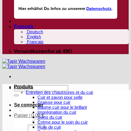
Hier
erhältst
Du Infos zu unserem
Datenschutz
.
Français
Deutsch
English
Français
Versandkostenfrei ab 49€!
Produits
Recherche
Entretien des chaussures et du cuir
pour :
Cuir et savon pour selle
Graisse pour cuir
Se connecter
Baume cuir pour le brillant
Imprégnation du cuir
Panier /
0,00
€
Soins du cuir
Crème pour le soin du cuir
Huile de cuir