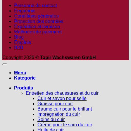
Personne de contact
Empreinte
Conditions générales
Protection des données
Expédition et livraison
Méthodes de paiement
Blog
Emplois
B2B
Copyright 2026 ©
Tapir Wachswaren GmbH
Menü
Kategorie
Produits
Entretien des chaussures et du cuir
Cuir et savon pour selle
Graisse pour cuir
Baume cuir pour le brillant
Imprégnation du cuir
Soins du cuir
Crème pour le soin du cuir
Huile de cuir