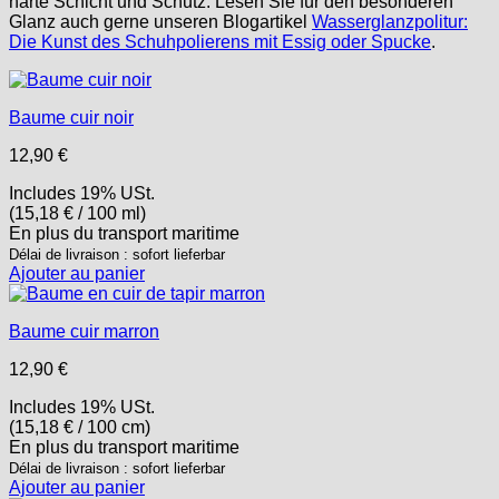
harte Schicht und Schutz. Lesen Sie für den besonderen
Glanz auch gerne unseren Blogartikel
Wasserglanzpolitur:
Die Kunst des Schuhpolierens mit Essig oder Spucke
.
Baume cuir noir
12,90
€
Includes 19% USt.
(
15,18
€
/ 100 ml)
En plus
du transport
maritime
Délai de livraison : sofort lieferbar
Ajouter au panier
Baume cuir marron
12,90
€
Includes 19% USt.
(
15,18
€
/ 100 cm)
En plus
du transport
maritime
Délai de livraison : sofort lieferbar
Ajouter au panier