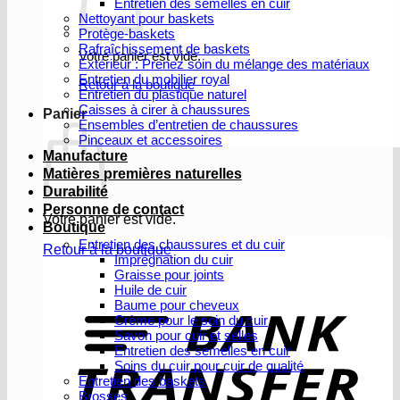
Entretien des semelles en cuir
Nettoyant pour baskets
Protège-baskets
Rafraîchissement de baskets
Votre panier est vide.
Extérieur : Prenez soin du mélange des matériaux
Entretien du mobilier royal
Retour à la boutique
Entretien du plastique naturel
Caisses à cirer à chaussures
Panier
Ensembles d’entretien de chaussures
Pinceaux et accessoires
Manufacture
Matières premières naturelles
Durabilité
Personne de contact
Votre panier est vide.
Boutique
Entretien des chaussures et du cuir
Retour à la boutique
Imprégnation du cuir
Graisse pour joints
V
Huile de cuir
b
Baume pour cheveux
Crème pour le soin du cuir
Savon pour cuir et selles
Entretien des semelles en cuir
Soins du cuir pour cuir de qualité
Entretien des baskets
Brosses