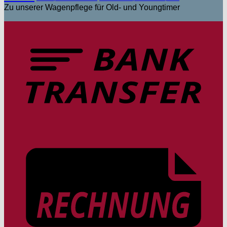
Zu unserer Wagenpflege für Old- und Youngtimer
V
b