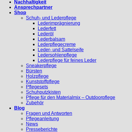
Nachhaltigkeit
Ansprechpartner
Shop
Schuh- und Lederpflege
Lederimprägnierung
Lederfett
Lederöl
Lederbalsam
Lederpflegecreme
Leder- und Sattelseife
Ledersohlenpflege
Lederpflege für feines Leder
Sneakerpflege
Bürsten
Holzpflege
Kunststoffpflege
Pflegesets
Schuhputzkisten
Pflege für den Materialmix – Outdoorpflege
Zubehör
Blog
Fragen und Antworten
Pflegeanleitung
News
Presseberichte