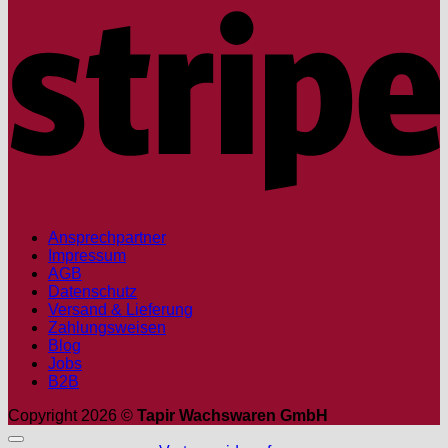
S
Ansprechpartner
Impressum
AGB
Datenschutz
Versand & Lieferung
Zahlungsweisen
Blog
Jobs
B2B
Copyright 2026 ©
Tapir Wachswaren GmbH