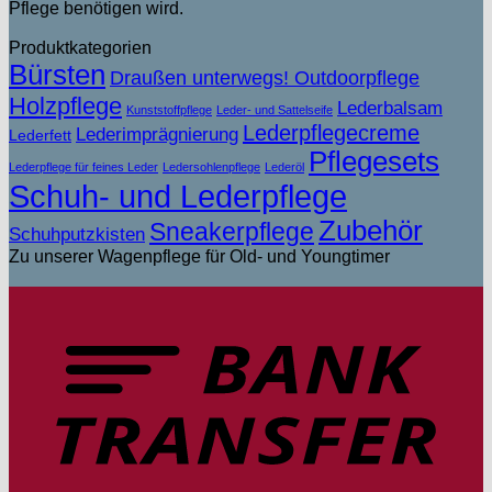
Pflege benötigen wird.
Produktkategorien
Bürsten
Draußen unterwegs! Outdoorpflege
Holzpflege
Lederbalsam
Kunststoffpflege
Leder- und Sattelseife
Lederpflegecreme
Lederimprägnierung
Lederfett
Pflegesets
Lederpflege für feines Leder
Ledersohlenpflege
Lederöl
Schuh- und Lederpflege
Zubehör
Sneakerpflege
Schuhputzkisten
Zu unserer Wagenpflege für Old- und Youngtimer
T