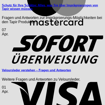
Schutz für Ihre Schätze: Alles, was Sie über Imprägnierungen von
Tapir wissen müssen
Fragen und Antworten zur Imprägnierungs-Möglichkeiten bei
den Tapir Produkten
S
07
Apr.
Veloursleder verstehen – Fragen und Antworten
V
Weitere Fragen und Antworten zu Veloursleder.
01
Apr.