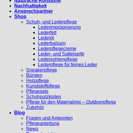
Natürliche Rohstoffe
Nachhaltigkeit
Ansprechpartner
Shop
Schuh- und Lederpflege
Lederimprägnierung
Lederfett
Lederöl
Lederbalsam
Lederpflegecreme
Leder- und Sattelseife
Ledersohlenpflege
Lederpflege für feines Leder
Sneakerpflege
Bürsten
Holzpflege
Kunststoffpflege
Pflegesets
Schuhputzkisten
Pflege für den Materialmix – Outdoorpflege
Zubehör
Blog
Fragen und Antworten
Pflegeanleitung
News