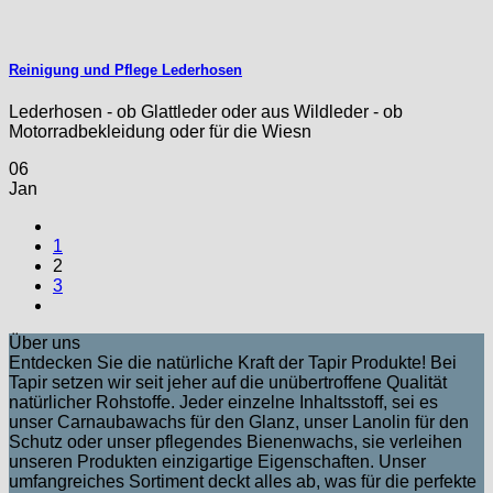
Reinigung und Pflege Lederhosen
Lederhosen - ob Glattleder oder aus Wildleder - ob
Motorradbekleidung oder für die Wiesn
06
Jan
1
2
3
Über uns
Entdecken Sie die natürliche Kraft der Tapir Produkte! Bei
Tapir setzen wir seit jeher auf die unübertroffene Qualität
natürlicher Rohstoffe. Jeder einzelne Inhaltsstoff, sei es
unser Carnaubawachs für den Glanz, unser Lanolin für den
Schutz oder unser pflegendes Bienenwachs, sie verleihen
unseren Produkten einzigartige Eigenschaften. Unser
umfangreiches Sortiment deckt alles ab, was für die perfekte