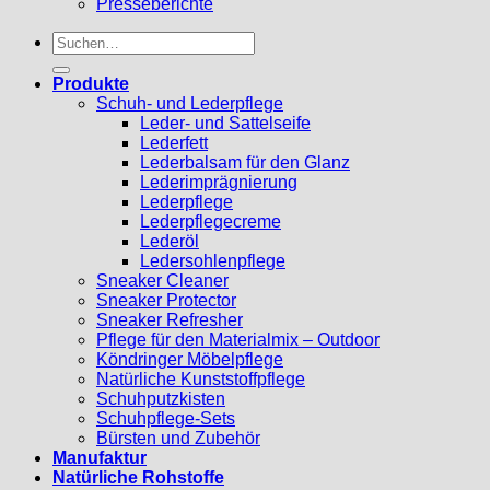
Presseberichte
Suchen
nach:
Produkte
Schuh- und Lederpflege
Leder- und Sattelseife
Lederfett
Lederbalsam für den Glanz
Lederimprägnierung
Lederpflege
Lederpflegecreme
Lederöl
Ledersohlenpflege
Sneaker Cleaner
Sneaker Protector
Sneaker Refresher
Pflege für den Materialmix – Outdoor
Köndringer Möbelpflege
Natürliche Kunststoffpflege
Schuhputzkisten
Schuhpflege-Sets
Bürsten und Zubehör
Manufaktur
Natürliche Rohstoffe