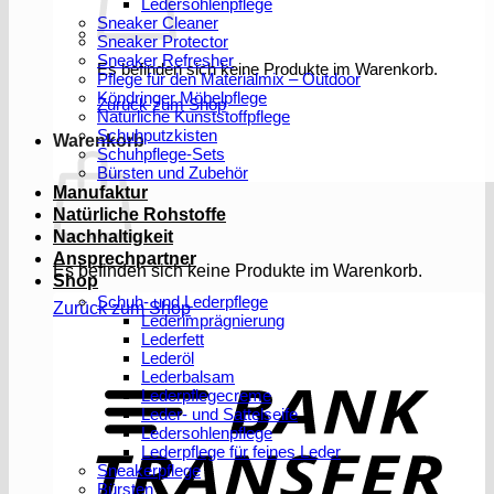
Ledersohlenpflege
Sneaker Cleaner
Sneaker Protector
Sneaker Refresher
Es befinden sich keine Produkte im Warenkorb.
Pflege für den Materialmix – Outdoor
Köndringer Möbelpflege
Zurück zum Shop
Natürliche Kunststoffpflege
Schuhputzkisten
Warenkorb
Schuhpflege-Sets
Bürsten und Zubehör
Manufaktur
Natürliche Rohstoffe
Nachhaltigkeit
Ansprechpartner
Es befinden sich keine Produkte im Warenkorb.
Shop
Schuh- und Lederpflege
Zurück zum Shop
Lederimprägnierung
Lederfett
Lederöl
T
Lederbalsam
Lederpflegecreme
Leder- und Sattelseife
Ledersohlenpflege
Lederpflege für feines Leder
Sneakerpflege
Bürsten