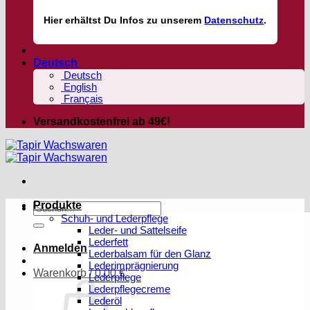
Hier
erhältst
Du Infos zu unserem
Datenschutz
.
Deutsch
Deutsch
English
Français
Versandkostenfrei ab 49€!
Produkte
Suchen
Schuh- und Lederpflege
nach:
Leder- und Sattelseife
Lederfett
Anmelden
Lederbalsam für den Glanz
Lederimprägnierung
Warenkorb /
0,00
€
Lederpflege
Lederpflegecreme
Lederöl