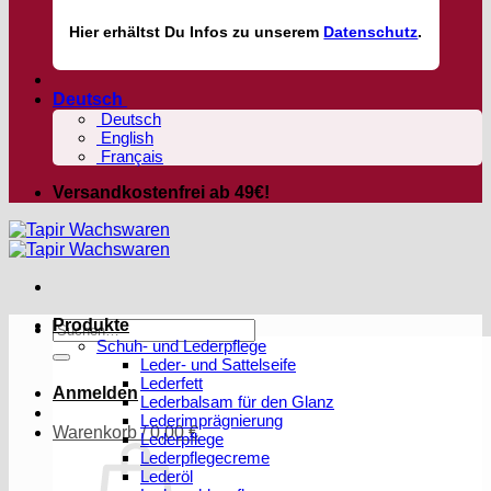
Hier
erhältst
Du Infos zu unserem
Datenschutz
.
Deutsch
Deutsch
English
Français
Versandkostenfrei ab 49€!
Produkte
Suchen
Schuh- und Lederpflege
nach:
Leder- und Sattelseife
Lederfett
Anmelden
Lederbalsam für den Glanz
Lederimprägnierung
Warenkorb /
0,00
€
Lederpflege
Lederpflegecreme
Lederöl