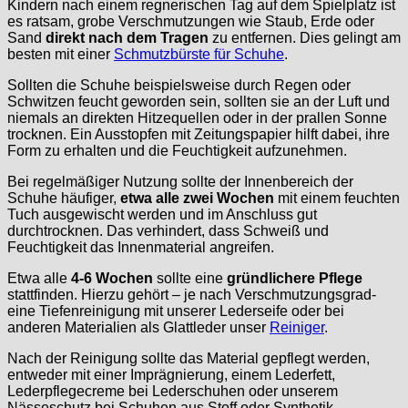
Kindern nach einem regnerischen Tag auf dem Spielplatz ist
es ratsam, grobe Verschmutzungen wie Staub, Erde oder
Sand
direkt nach dem Tragen
zu entfernen. Dies gelingt am
besten mit einer
Schmutzbürste für Schuhe
.
Sollten die Schuhe beispielsweise durch Regen oder
Schwitzen feucht geworden sein, sollten sie an der Luft und
niemals an direkten Hitzequellen oder in der prallen Sonne
trocknen. Ein Ausstopfen mit Zeitungspapier hilft dabei, ihre
Form zu erhalten und die Feuchtigkeit aufzunehmen.
Bei regelmäßiger Nutzung sollte der Innenbereich der
Schuhe häufiger,
etwa alle zwei Wochen
mit einem feuchten
Tuch ausgewischt werden und im Anschluss gut
durchtrocknen. Das verhindert, dass Schweiß und
Feuchtigkeit das Innenmaterial angreifen.
Etwa alle
4-6 Wochen
sollte eine
gründlichere Pflege
stattfinden. Hierzu gehört – je nach Verschmutzungsgrad-
eine Tiefenreinigung mit unserer Lederseife oder bei
anderen Materialien als Glattleder unser
Reiniger
.
Nach der Reinigung sollte das Material gepflegt werden,
entweder mit einer Imprägnierung, einem Lederfett,
Lederpflegecreme bei Lederschuhen oder unserem
Nässeschutz bei Schuhen aus Stoff oder Synthetik.