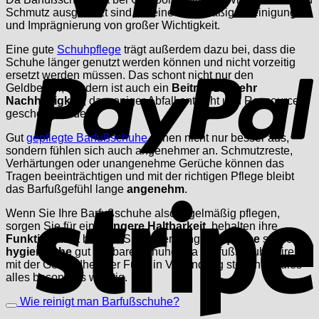
Schmutz ausgesetzt sind, ist eine regelmäßige Reinigung
und Imprägnierung von großer Wichtigkeit.
Eine gute
Schuhpflege
trägt außerdem dazu bei, dass die
P
Schuhe länger genutzt werden können und nicht vorzeitig
ersetzt werden müssen. Das schont nicht nur den
Geldbeutel, sondern ist auch ein
Beitrag zu mehr
Nachhaltigkeit
, da weniger Abfall entsteht und Ressourcen
geschont werden.
Gut
gepflegte Barfußschuhe
sehen nicht nur besser aus,
sondern fühlen sich auch angenehmer an. Schmutzreste,
Verhärtungen oder unangenehme Gerüche können das
Tragen beeinträchtigen und mit der richtigen Pflege bleibt
das Barfußgefühl lange
angenehm
.
S
Wenn Sie Ihre Barfußschuhe also regelmäßig pflegen,
sorgen Sie für eine
längere Haltbarkeit
, behalten ihre
Funktionalität
bei und Sie haben lange
bequeme
sowie
hygienische
gut tragbare Schuhe. Da Barfußschuhe direkt
mit der Gesundheit der Füße in Verbindung stehen, ist dies
alles besonders wichtig.
Wie reinigt man Barfußschuhe?