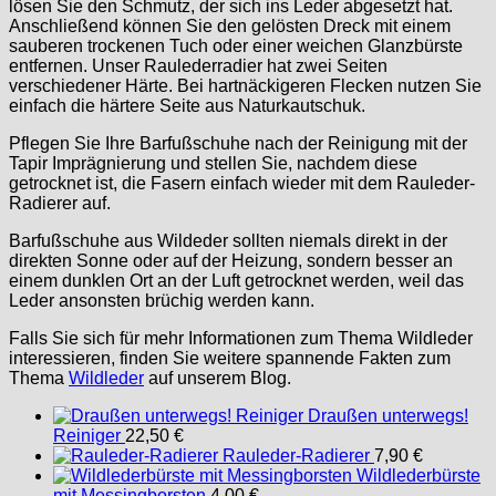
lösen Sie den Schmutz, der sich ins Leder abgesetzt hat.
Anschließend können Sie den gelösten Dreck mit einem
sauberen trockenen Tuch oder einer weichen Glanzbürste
entfernen. Unser Raulederradier hat zwei Seiten
verschiedener Härte. Bei hartnäckigeren Flecken nutzen Sie
einfach die härtere Seite aus Naturkautschuk.
Pflegen Sie Ihre Barfußschuhe nach der Reinigung mit der
Tapir Imprägnierung und stellen Sie, nachdem diese
getrocknet ist, die Fasern einfach wieder mit dem Rauleder-
Radierer auf.
Barfußschuhe aus Wildeder sollten niemals direkt in der
direkten Sonne oder auf der Heizung, sondern besser an
einem dunklen Ort an der Luft getrocknet werden, weil das
Leder ansonsten brüchig werden kann.
Falls Sie sich für mehr Informationen zum Thema Wildleder
interessieren, finden Sie weitere spannende Fakten zum
Thema
Wildleder
auf unserem Blog.
Draußen unterwegs!
Reiniger
22,50
€
Rauleder-Radierer
7,90
€
Wildlederbürste
mit Messingborsten
4,00
€