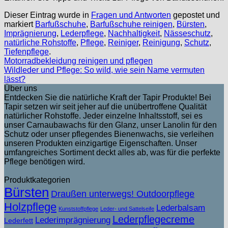
Dieser Eintrag wurde in
Fragen und Antworten
gepostet und
markiert
Barfußschuhe
,
Barfußschuhe reinigen
,
Bürsten
,
Imprägnierung
,
Lederpflege
,
Nachhaltigkeit
,
Nässeschutz
,
natürliche Rohstoffe
,
Pflege
,
Reiniger
,
Reinigung
,
Schutz
,
Tiefenpflege
.
Motorradbekleidung reinigen und pflegen
Wildleder und Pflege: So wild, wie sein Name vermuten
lässt?
Über uns
Entdecken Sie die natürliche Kraft der Tapir Produkte! Bei
Tapir setzen wir seit jeher auf die unübertroffene Qualität
natürlicher Rohstoffe. Jeder einzelne Inhaltsstoff, sei es
unser Carnaubawachs für den Glanz, unser Lanolin für den
Schutz oder unser pflegendes Bienenwachs, sie verleihen
unseren Produkten einzigartige Eigenschaften. Unser
umfangreiches Sortiment deckt alles ab, was für die perfekte
Pflege benötigen wird.
Produktkategorien
Bürsten
Draußen unterwegs! Outdoorpflege
Holzpflege
Lederbalsam
Kunststoffpflege
Leder- und Sattelseife
Lederpflegecreme
Lederimprägnierung
Lederfett