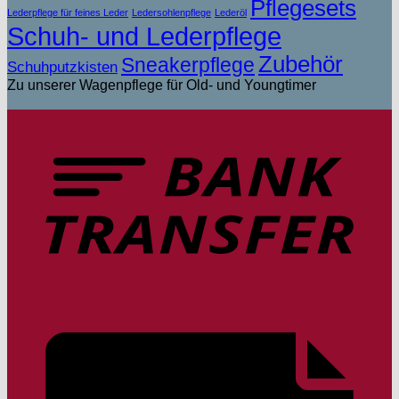
Pflegesets
Lederpflege für feines Leder
Ledersohlenpflege
Lederöl
Schuh- und Lederpflege
Zubehör
Sneakerpflege
Schuhputzkisten
Zu unserer Wagenpflege für Old- und Youngtimer
T