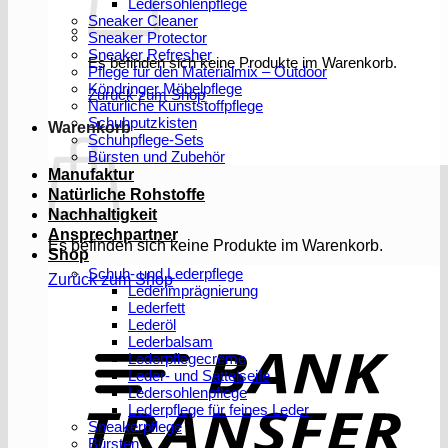
Ledersohlenpflege
Sneaker Cleaner
Sneaker Protector
Sneaker Refresher
Es befinden sich keine Produkte im Warenkorb.
Pflege für den Materialmix – Outdoor
Köndringer Möbelpflege
Zurück zum Shop
Natürliche Kunststoffpflege
Schuhputzkisten
Warenkorb
Schuhpflege-Sets
Bürsten und Zubehör
Manufaktur
Natürliche Rohstoffe
Nachhaltigkeit
Ansprechpartner
Es befinden sich keine Produkte im Warenkorb.
Shop
Schuh- und Lederpflege
Zurück zum Shop
Lederimprägnierung
Lederfett
Lederöl
T
Lederbalsam
Lederpflegecreme
Leder- und Sattelseife
Ledersohlenpflege
Lederpflege für feines Leder
Sneakerpflege
Bürsten