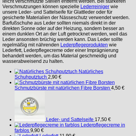
leicht verschmutzte Stellen entfernt werden. Bei stärkeren
Verschmutzungen können spezielle
Lederreiniger
wie
unsere Leder- und Sattelseife für Glattleder oder für
gesicherte Materialien der Nässeschutz verwendet werden.
Barfußschuhe aus Leder sollten niemals direkt in der
direkten Sonne oder auf der Heizung, sondern besser an
einem dunklen Ort an der Luft getrocknet werden, weil das
Leder ansonsten brüchig werden kann. Das Leder sollte
regelmäßig mit nährenden
Lederpflegeprodukten
wie
Lederfett, Lederpflegecreme oder einer Imprägnierung
behandelt werden, um das Material geschmeidig und
wasserabweisend zu halten.
Natürliches
Schuhputztuch
2,90
€
Schmutzbürste mit natürlichen Fibre Borsten
4,50
€
Leder- und Sattelseife
17,50
€
Lederpflegecreme in
farblos
9,90
€
Lederfett
11,90
€