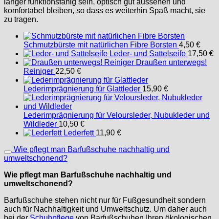
länger funktionsfähig sein, optisch gut aussehen und
komfortabel bleiben, so dass es weiterhin Spaß macht, sie
zu tragen.
Schmutzbürste mit natürlichen Fibre Borsten
4,50
€
Leder- und Sattelseife
17,50
€
Draußen unterwegs!
Reiniger
22,50
€
Lederimprägnierung für Glattleder
15,90
€
Lederimprägnierung für Veloursleder, Nubukleder und
Wildleder
10,50
€
Lederfett
11,90
€
Wie pflegt man Barfußschuhe nachhaltig und
umweltschonend?
Wie pflegt man Barfußschuhe nachhaltig und
umweltschonend?
Barfußschuhe stehen nicht nur für Fußgesundheit sondern
auch für Nachhaltigkeit und Umweltschutz. Um daher auch
bei der
Schuhpflege
von Barfußschuhen Ihren ökologischen