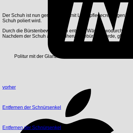
Der Schuh ist nun gereinigt und mit Lederpflegecreme genährt. 
Schuh poliert wird.
Durch die Bürstenbewegungen entsteht Wärme, wodurch die Led
Nachdem der Schuh also rundherum gebürstet wurde, glänzt er
Politur mit der Glanzbürste für den letzten Schliff und ul
vorher
Entfernen der Schnürsenkel
Entfernen der Schnürsenkel