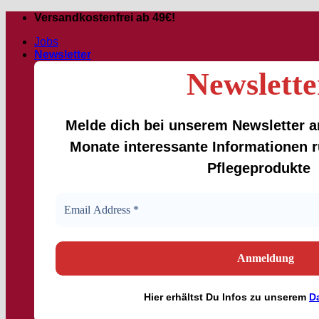
Skip
Versandkostenfrei ab 49€!
to
Jobs
content
Newsletter
Newslette
Melde dich bei unserem Newsletter an
Monate interessante Informationen
Pflegeprodukte
Hier
erhältst
Du Infos zu unserem
D