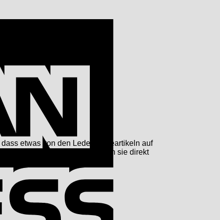
American
Express
s, dass etwas von den Lederpflegeartikeln auf
rk verschmutzt sein, so kann man sie direkt
, einweichen.