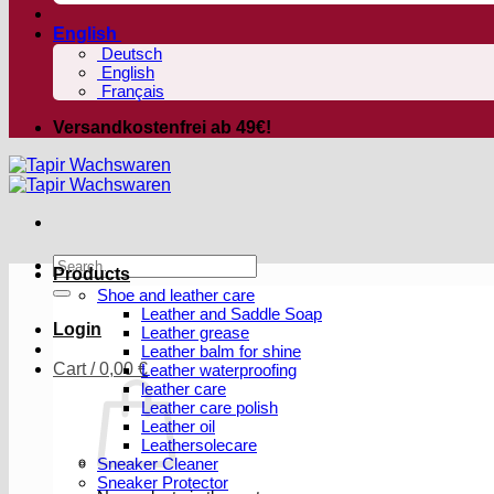
English
Deutsch
English
Français
Versandkostenfrei ab 49€!
Search
Products
for:
Shoe and leather care
Leather and Saddle Soap
Login
Leather grease
Leather balm for shine
Cart /
0,00
€
Leather waterproofing
leather care
Leather care polish
Leather oil
Leathersolecare
Sneaker Cleaner
Sneaker Protector