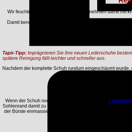
Rei
Wir feuchten den Schwamm an und entnehmen damit mit kre
Damit benetzten wir nun den Schuh ein und massieren den Sc
Far
Tapir-Tipp:
Imprägnieren Sie Ihre neuen Lederschuhe bestenfal
spätere Reinigung fällt leichter und schneller aus.
Nachdem der komplette Schuh rundum eingeschäumt wurde, sol
Wenn der Schuh noch leicht feucht ist, kommt die
Lederpfle
Sohlenrand damit zu behandeln. Dies ist nämlich die anfälligs
der Bürste einmassiert, bis sie nicht mehr zu sehen ist. Der