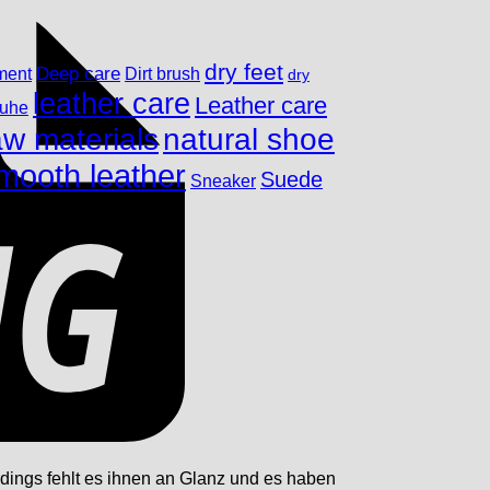
dry feet
ment
Deep care
Dirt brush
dry
leather care
Leather care
huhe
aw materials
natural shoe
mooth leather
Suede
Sneaker
rdings fehlt es ihnen an Glanz und es haben