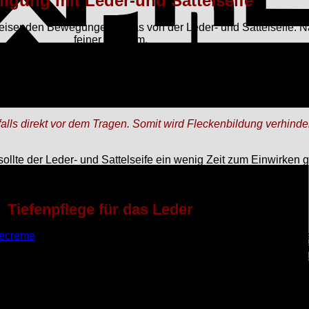
nigung mit Leder-und Sattelseife
isenden Bewegungen etwas von der Leder- und Sattelseife. Na
feiner Schaum.
haum in das Leder. Der Schaum sorgt dafür, dass das Leder bis
ben des Schuhs wieder etwas angefeuert werden.
ls direkt vor dem Tragen. Somit wird Fleckenbildung verhindert
lte der Leder- und Sattelseife ein wenig Zeit zum Einwirken
Tiefenpflege für das Leder
gecreme
zum Einsatz. Wir nehmen ein wenig davon auf die Auftr
te Stelle für Feuchtigkeit und benötigt dementsprechend die me
 Wachsanteil in der Pflegecreme verhindert, dass Wasser in das
anrichtet.