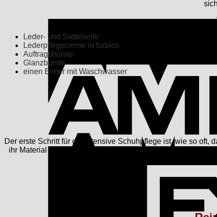
sic
Leder- und Sattelseife
Lederpflegecreme in farblos
Auftragsbürste
Glanzbürste
einen Eimer mit Waschwasser
Der erste Schritt für die intensive Schuhpflege ist, wie so oft
ihr Material gerät und anderseits kommen wir somit besser an
im Seifenwasser, welches wir g