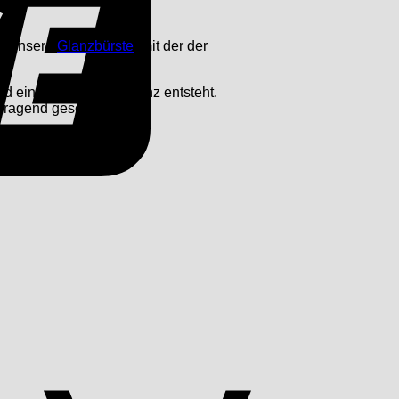
wir unsere
Glanzbürste
, mit der der
d ein wunderbarer Glanz entsteht.
orragend geschützt.
Apple
Pay