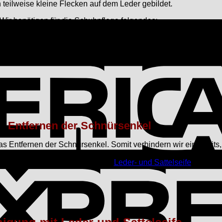
h teilweise kleine Flecken auf dem Leder gebildet.
Wir benötigen für die Schuhpflege folgendes:
Entfernen der Schnürsenkel
, das Entfernen der Schnürsenkel. Somit verhindern wir einerseit
 auch schwer erreichbare Stellen. Sollten die Schnürsenkel sta
leich im nächsten Schritt mit der
Leder- und Sattelseife
erhalten