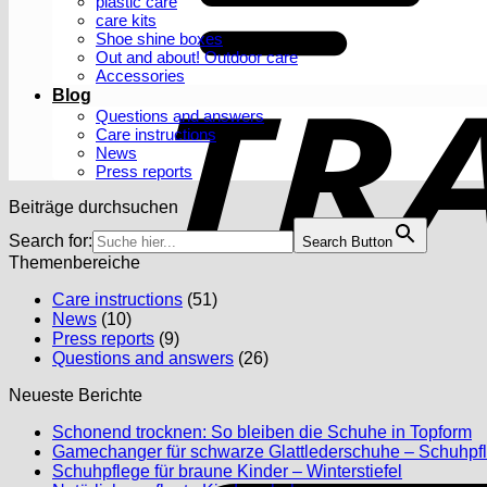
plastic care
care kits
Shoe shine boxes
Out and about! Outdoor care
Accessories
Blog
Questions and answers
Care instructions
News
Press reports
Beiträge durchsuchen
Search for:
Search Button
Themenbereiche
Care instructions
(51)
News
(10)
Press reports
(9)
Questions and answers
(26)
Neueste Berichte
N
Schonend trocknen: So bleiben die Schuhe in Topform
C
Gamechanger für schwarze Glattlederschuhe – Schuhpfl
o
No
Schuhpflege für braune Kinder – Winterstiefel