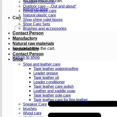
No products in the cart.
Sneaker Refresher
Outdoor care – „Out and about“
Return to shop
Royal furniture care
Natural plastic care
Cart
Shoe shine valet boxes
Shoe Care Sets
Brushes and accessories
Contact Person
Manufactory
Natural raw materials
No products in the cart.
sustainability
Contact Person
Return to shop
Shop
Shoe and leather care
Tapir leather waterproofing
Leader grease
Tapir leather oil
Leader conditioner
Tapir leather care polish
Leather and saddle soap
Tapir leather sole care
Tapir leather care for fine leather
Sneaker Care
brushes
Wood care