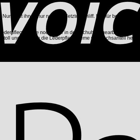
Nun fehlt ihnen nur noch der letzte Schliff. Hierfür benötigen 
erpflegecreme noch tiefer in den Schuh eingearbeitet wird un
 toll und ist durch die Lederpflegecreme mit Wachsanteil herv
timativen Glanz!