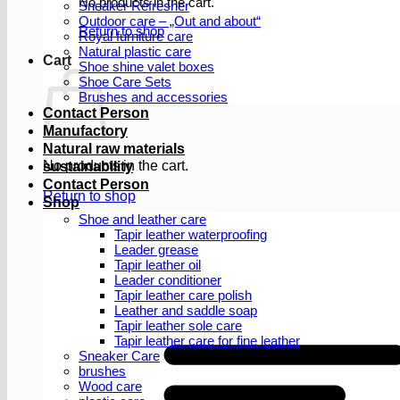
No products in the cart.
Sneaker Refresher
Outdoor care – „Out and about“
Return to shop
Royal furniture care
Natural plastic care
Cart
Shoe shine valet boxes
Shoe Care Sets
Brushes and accessories
Contact Person
Manufactory
Natural raw materials
No products in the cart.
sustainability
Contact Person
Return to shop
Shop
Shoe and leather care
Tapir leather waterproofing
Leader grease
Tapir leather oil
Leader conditioner
Tapir leather care polish
Leather and saddle soap
Tapir leather sole care
Tapir leather care for fine leather
Sneaker Care
brushes
Wood care