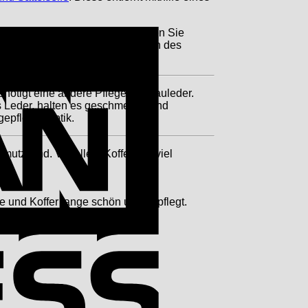
American
 und Taschen aus Rauleder können Sie
Express
den die charakteristischen Fasern des
enötigt eine andere Pflege als Rauleder.
s Leder, halten es geschmeidig und
epflegte Optik.
utz sind. Vor allem Koffer, die viel
 und Koffer lange schön und gepflegt.