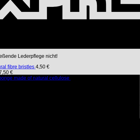
n, befolgen Sie folgende Schritte. Bürsten Sie groben Dreck zu
 Schwamm und knautschen diesen, bis ein feiner Schaum entste
Geben Sie ihm nun ein wenig Einwirkzeit. Der Schaum dringt bis
rden. Bei Bedarf kann dieser Vorgang so lange wiederholt we
ießende Lederpflege nicht!
ral fibre bristles
4,50
€
7,50
€
ponge made of natural cellulose
3,90
€
 können Sie diese relativ gut mit einem kleinen Trick entfernen
 tiefer ins Leder einmassieren!) bestenfalls unsere Lederpfle
 einem Baumwolltuch auf dem Leder auftragen. Massieren Sie die
durch Reibung auf Glanz gebracht werden. Kleinere Kratzer ver