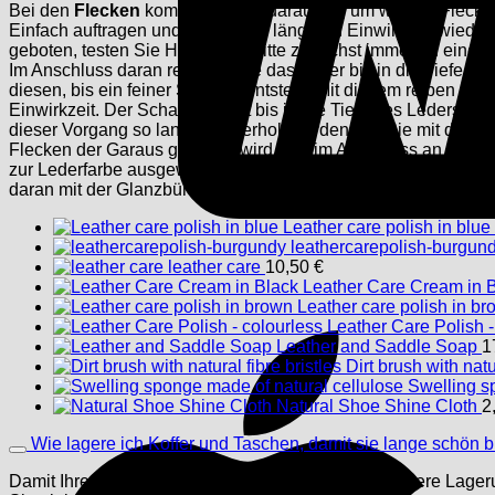
Bei den
Flecken
kommt es ganz darauf an, um welche Flecken 
Einfach auftragen und nach einer längeren Einwirkzeit wieder 
geboten, testen Sie Hausmittel bitte zunächst immer an einer u
Im Anschluss daran reinigen Sie das Leder bis in die Tiefe 
diesen, bis ein feiner Schaum entsteht. Mit diesem reiben Si
Einwirkzeit. Der Schaum dringt bis in die Tiefe des Leders 
dieser Vorgang so lange wiederholt werden, bis Sie mit dem 
Flecken der Garaus gemacht wird, hilft im Anschluss an die
zur Lederfarbe ausgewählt werden kann. Tragen Sie die Creme
daran mit der Glanzbürste polieren. Nun sollten Ihre Ledertas
Leather care polish in blue
leathercarepolish-burgun
leather care
10,50
€
Leather Care Cream in 
Leather care polish in b
Leather Care Polish -
Leather and Saddle Soap
1
Dirt brush with natu
Swelling s
Natural Shoe Shine Cloth
2
Wie lagere ich Koffer und Taschen, damit sie lange schön 
Damit Ihre Ledertaschen und Koffer optimal auf längere Lage