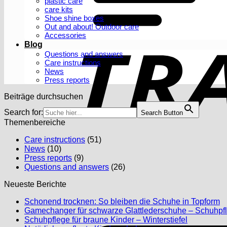
plastic care
care kits
Shoe shine boxes
Out and about! Outdoor care
Accessories
Blog
Questions and answers
Care instructions
News
Press reports
Beiträge durchsuchen
Search for:
Search Button
Themenbereiche
Care instructions
(51)
News
(10)
Press reports
(9)
Questions and answers
(26)
Neueste Berichte
N
Schonend trocknen: So bleiben die Schuhe in Topform
C
Gamechanger für schwarze Glattlederschuhe – Schuhpfl
o
No
Schuhpflege für braune Kinder – Winterstiefel