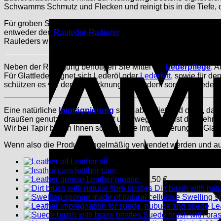
Schwamms Schmutz und Flecken und reinigt bis in die Tiefe, 
Für groben Schmutz eignet sich die Schmutzbürste, mit der 
entweder den
Rauleder-Radierer
oder eine Wildlederbürste nu
Rauleders wieder aufgestellt.
Neben der Reinigung benötigen Sie Mittel zur
Lederpflege
. 
Für Glattleder eignet sich Lederöl oder
Lederfett
, sowie für d
schützen es vor der Austrocknung. Außerdem sorgt die Lederp
Eine natürliche
Imprägnierung
sorgt abschließend dafür, dass
draußen genutzt werden und oft unterwegs sind, ist das sehr hi
Wir bei Tapir bieten Ihnen sowohl eine Imprägnierung für Glatt
Wenn also die Produkte regelmäßig verwendet werden und auf 
Leather oil
15,50
€
leather care
10,50
€
Leather grease
21,50
€
Dirt brush with natu
Swelling s
Le
Suede brush with brass