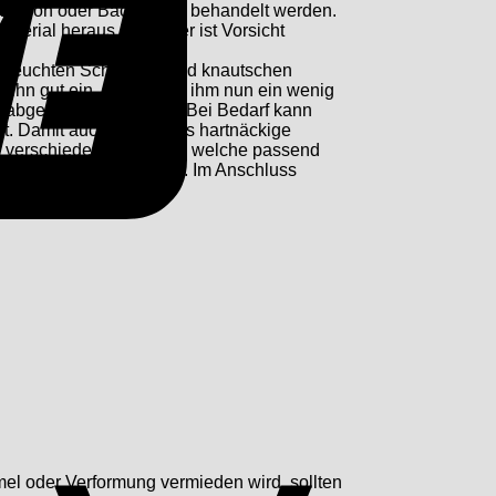
t Natron oder Backpulver behandelt werden.
erial heraus. Aber hier ist Vorsicht
inen feuchten Schwamm und knautschen
n ihn gut ein. Geben Sie ihm nun ein wenig
der abgenommen werden. Bei Bedarf kann
it. Damit auch besonders hartnäckige
 in verschiedenen Farben, welche passend
massieren diese gut ein. Im Anschluss
Apple
Pay
el oder Verformung vermieden wird, sollten