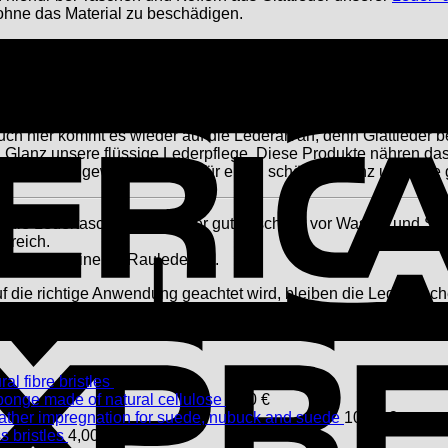
ohne das Material zu beschädigen.
Staub und Dreck einfach abgebürstet werden können. Für Koffer
tzen. Diese reinigt das Material schonend und gleichzeitig wer
Auch hier kommt es wieder auf die Lederart an, denn Glattleder b
en Glanz unsere flüssige Lederpflege. Diese Produkte nähren da
flege wenn gewünscht auch für einen schönen Glanz und eine g
 die Ledertaschen und Koffer gut geschützt vor Wasser und Schm
lfreich.
- als auch eine für Rauleder an.
die richtige Anwendung geachtet wird, bleiben die Ledertasche
ral fibre bristles
4,50
€
ponge made of natural cellulose
3,90
€
ather impregnation for suede, nubuck and suede
10,50
€
 bristles
4,00
€