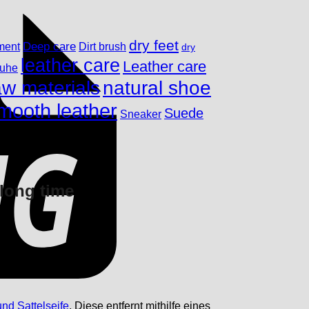
dry feet
ment
Deep care
Dirt brush
dry
leather care
Leather care
huhe
aw materials
natural shoe
mooth leather
Suede
Sneaker
 long time
und Sattelseife
. Diese entfernt mithilfe eines