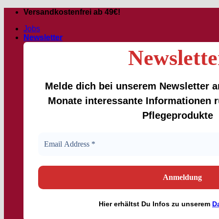
Skip
Versandkostenfrei ab 49€!
to
Jobs
content
Newsletter
Newslette
Melde dich bei unserem Newsletter an
Monate interessante Informationen
Pflegeprodukte
Hier
erhältst
Du Infos zu unserem
D