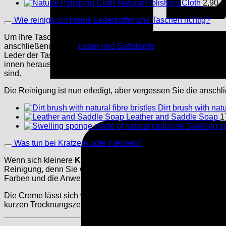
Natural Polishing Cloth
2,90
€
Wie reinige ich meine Lederkoffer und Taschen richtig?
Um Ihre Taschen und Koffer aus Leder bis in die Tiefe reinige
anschließend etwas
Leder-und Sattelseife
auf einen feuchten
Leder der Tasche oder des Koffers und massieren ihn gut ein. 
innen heraus. Der Schaum muss danach wieder abgenommen we
sind.
Die Reinigung ist nun erledigt, aber vergessen Sie die anschl
Dirt brush with natu
Leather and Saddle Soap
1
Swelling s
Was tun bei Kratzern oder Flecken?
Wenn sich kleinere
Kratzer
auf dem Glattleder gebildet haben,
Reinigung, denn Sie wollen vorhandenen Schmutz ja nicht noch
Farben und die Anwendung ist denkbar einfach.
Die Creme lässt sich wunderbar mit einer Auftragsbürste oder
kurzen Trocknungszeit kann das Leder mit einer Glanzbürste 