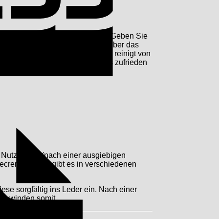
nächst mit der Schmutzbürste ab. Geben Sie
ht. Mit diesem reiben Sie dann über das
 in die Tiefe des Leders ein und reinigt von
rden, bis Sie mit dem Ergebnis zufrieden
Invoice
. Nutzen Sie (nach einer ausgiebigen
gecreme. Diese gibt es in verschiedenen
se sorgfältig ins Leder ein. Nach einer
schwinden somit.