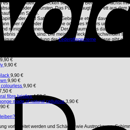
es sich handelt. Fettflecken sollten zum Beispiel zunächst mi
absaugen oder abbürsten. Das Pulver saugt das Fett aus dem Mat
nauffälligen Stelle.
mit Tapirs Leder- und Sattelseife. Geben Sie etwas davon auf e
e dann über das Leder der Tasche oder des Koffers und massiere
ein und reinigt von innen heraus. Der Schaum muss danach wie
Ergebnis zufrieden sind. Die meisten Flecken verschwinden som
 Reinigung die Anwendung der
Lederpflegecreme
. Diese gibt es
 einfach mit einem Baumwolltuch oder Auftragspinsel auf und 
chen und Koffer wieder fast wie neu aussehen!
9,90
€
dy
9,90
€
Black
9,90
€
rown
9,90
€
 colourless
9,90
€
7,50
€
ral fibre bristles
4,50
€
ponge made of natural cellulose
3,90
€
,90
€
bleiben?
rung vorbereitet werden und Schäden wie Austrocknung, Schimm