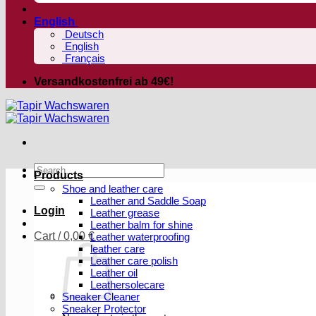
English
Deutsch
English
Français
Versandkostenfrei ab 49€!
Search
Products
for:
Shoe and leather care
Leather and Saddle Soap
Login
Leather grease
Leather balm for shine
Cart /
0,00
€
Leather waterproofing
leather care
Leather care polish
Leather oil
Leathersolecare
Sneaker Cleaner
Sneaker Protector