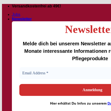
Skip
Versandkostenfrei ab 49€!
to
Jobs
content
Newsletter
Newslette
Melde dich bei unserem Newsletter an
Monate interessante Informationen
Pflegeprodukte
Hier
erhältst
Du Infos zu unserem
D