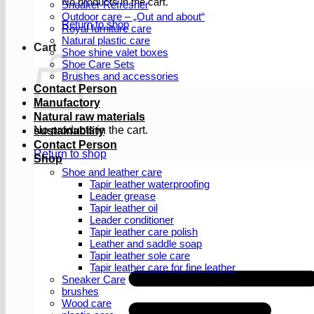
No products in the cart.
Sneaker Refresher
Outdoor care – „Out and about“
Return to shop
Royal furniture care
Natural plastic care
Cart
Shoe shine valet boxes
Shoe Care Sets
Brushes and accessories
Contact Person
Manufactory
Natural raw materials
No products in the cart.
sustainability
Contact Person
Return to shop
Shop
Shoe and leather care
Tapir leather waterproofing
Leader grease
Tapir leather oil
Leader conditioner
Tapir leather care polish
Leather and saddle soap
Tapir leather sole care
Tapir leather care for fine leather
Sneaker Care
brushes
Wood care