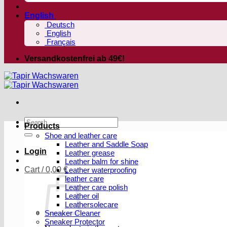
English
Deutsch
English
Français
Versandkostenfrei ab 49€!
Search
Products
for:
Shoe and leather care
Leather and Saddle Soap
Login
Leather grease
Leather balm for shine
Cart /
0,00
€
Leather waterproofing
leather care
Leather care polish
Leather oil
Leathersolecare
Sneaker Cleaner
Sneaker Protector