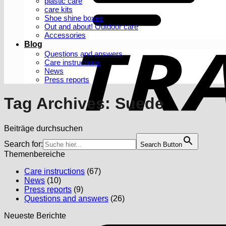
plastic care
care kits
Shoe shine boxes
Out and about! Outdoor care
Accessories
Blog
Questions and answers
Care instructions
News
Press reports
Tag Archives:
Suede
Beiträge durchsuchen
Search for:
Search Button
Themenbereiche
Care instructions
(67)
News
(10)
Press reports
(9)
Questions and answers
(26)
Neueste Berichte