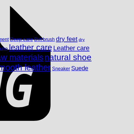
dry feet
ment
Deep care
Dirt brush
dry
leather care
Leather care
huhe
aw materials
natural shoe
mooth leather
Suede
Sneaker