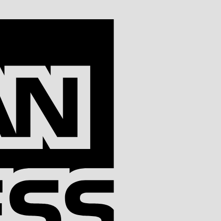
American
Express