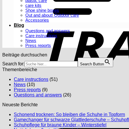
plastic care
care kits
Shoe shine boxes
Out and about! Outdoor care
Accessories
Blog
Questions and answers
Care instructions
News
Press reports
Beiträge durchsuchen
Search for:
Search Button
Themenbereiche
Care instructions
(51)
News
(10)
Press reports
(9)
Questions and answers
(26)
Neueste Berichte
N
Schonend trocknen: So bleiben die Schuhe in Topform
C
Gamechanger für schwarze Glattlederschuhe – Schuhpfl
o
No
Schuhpflege für braune Kinder – Winterstiefel