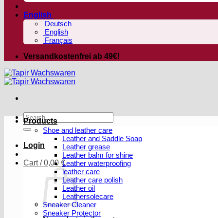
English
Deutsch
English
Français
Versandkostenfrei ab 49€!
Search
Products
for:
Shoe and leather care
Leather and Saddle Soap
Login
Leather grease
Leather balm for shine
Cart /
0,00
€
Leather waterproofing
leather care
Leather care polish
Leather oil
Leathersolecare
Sneaker Cleaner
Sneaker Protector