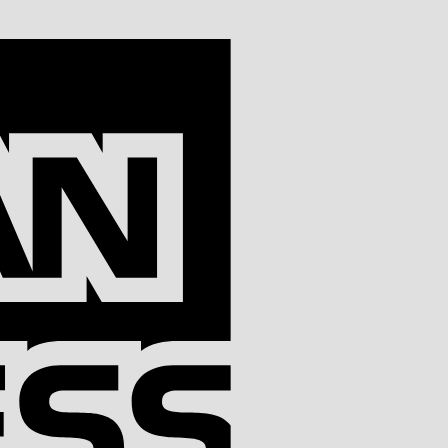
American
Express