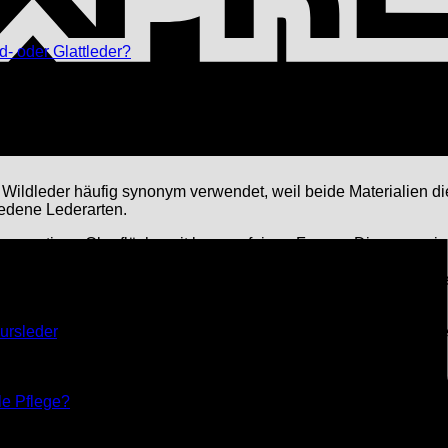
d- oder Glattleder?
er durch Schleifen seiner Oberfläche eine
weiche und samtige
m eine luxuriöse Haptik verleiht. Meist wird Veloursleder aus d
der auch Rohwaren mit schlechter Oberflächenqualität verwende
eich aussehen und ebenfalls eine samtig-weiche Oberfläche bes
ildleder häufig synonym verwendet, weil beide Materialien die
iedene Lederarten.
hen, samtigen Oberfläche mit kurzen, feinen Fasern. Diese speziel
rden, wie zum Beispiel Rind-, Schweine, -Ziegen oder Hirschled
ursleder
, das rein aus der Haut von Wildtieren wie Hirschen, 
ige Oberfläche und wird meist für Kleidungsstücke, Schuhe und 
le Pflege?
 die offenporig und weich ist, ist es recht empfindlich. Seine Stru