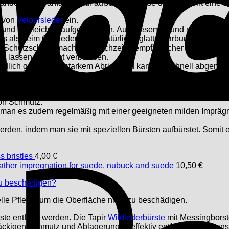
ndererseits anfälliger für äußere Einflüsse und verdient eine sp
t von
Veloursleder
ein.
 und Öle leichter aufgenommen. Aus diesem Grund reagiert das
s als beim Glattleder keine natürliche glatte Narbung als Schu
ende Schutzschicht macht es gleichzeitig empfindlicher gegenüb
 lassen es leicht verblassen.
indlich gegenüber starkem Abrieb und kann so schnell abgenut
f unserem Blog beschrieben haben, wie zum Beispiel das Abre
sche samtige Struktur durch Glättung zerstören. Aus diesem Gr
on Schmutz.
te man es zudem regelmäßig mit einer geeigneten milden Imprägni
rden, indem man sie mit speziellen Bürsten aufbürstet. Somit e
 bristles
4,00
€
ather impregnation for suede, nubuck and suede
10,50
€
 zu beschädigen?
ielle Pflege, um die Oberfläche nicht zu beschädigen.
ste entfernt werden. Die Tapir
Wildlederbürste
mit Messingborste
tnäckigen Schmutz und Ablagerungen effektiv entfernt. Im Gegen