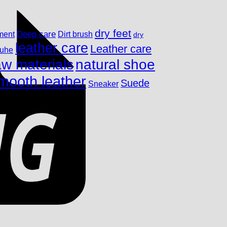
dry feet
ment
Deep care
Dirt brush
dry
leather care
Leather care
huhe
aw materials
natural shoe
mooth leather
Suede
Sneaker