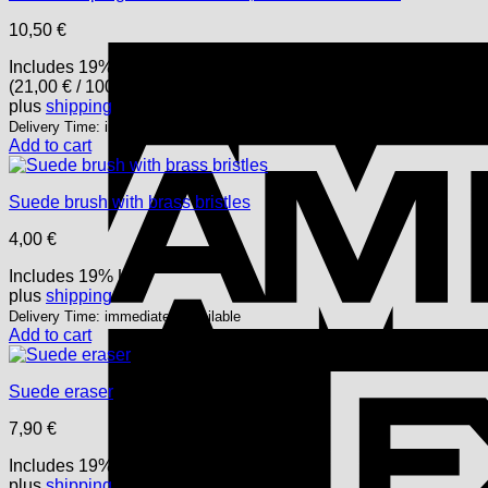
10,50
€
Includes 19% USt.
(
21,00
€
/ 100 ml)
plus
shipping
Delivery Time: immediately available
Add to cart
Suede brush with brass bristles
4,00
€
Includes 19% USt.
plus
shipping
Delivery Time: immediately available
Add to cart
Suede eraser
7,90
€
Includes 19% USt.
plus
shipping