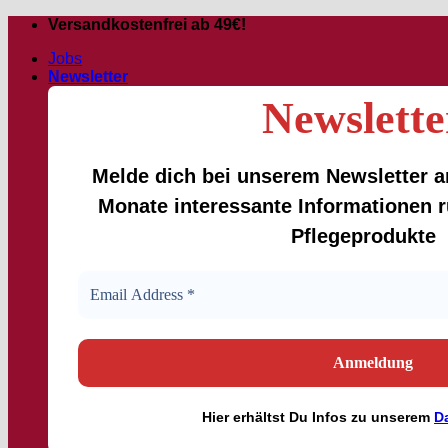
Skip
Versandkostenfrei ab 49€!
to
Jobs
content
Newsletter
Newslette
Melde dich bei unserem Newsletter an
Monate interessante Informationen
Pflegeprodukte
Hier
erhältst
Du Infos zu unserem
D