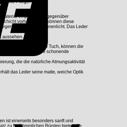
ezielle Pflege.
 Material empfindlicher gegenüber
tzschicht vorhanden ist, können diese
er Regen, Schnee und Sonnenlicht. Das Leder
zt aussehen.
iben mit einem feuchten Tuch, können die
und benötigt man für die schonende
erung, die die natürliche Atmungsaktivität
rhält das Leder seine matte, weiche Optik
Apple
Pay
n ist einerseits besonders sanft und
satz zu herkömmlichen Bürsten bieten die