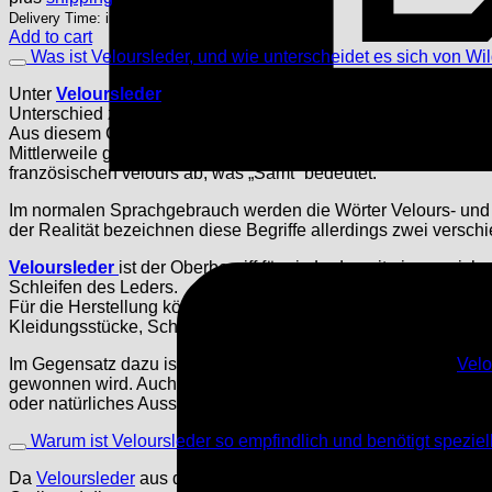
Delivery Time: immediately available
Add to cart
Was ist Veloursleder, und wie unterscheidet es sich von Wil
Unter
Veloursleder
versteht man einen speziellen Ledertyp, d
Unterschied zu Glattleder eine angeraute Oberfläche, welche ih
Aus diesem Grund kann man für die Herstellung von Veloursle
Mittlerweile gibt es auch vegane Leder-Alternativen, die gl
französischen velours ab, was „Samt“ bedeutet.
Im normalen Sprachgebrauch werden die Wörter Velours- und W
der Realität bezeichnen diese Begriffe allerdings zwei versch
Veloursleder
ist der Oberbegriff für ein Leder mit einer weic
Schleifen des Leders.
Für die Herstellung können verschiedene Tierhäute genutzt we
Kleidungsstücke, Schuhe und Accessoires verwendet.
Im Gegensatz dazu ist
Wildleder
eine spezifische Art von
Velo
gewonnen wird. Auch Wildleder hat die charakteristische samt
oder natürliches Aussehen haben sollen.
Warum ist Veloursleder so empfindlich und benötigt speziel
Da
Veloursleder
aus der Unterseite der Tierhaut gefertigt wird,