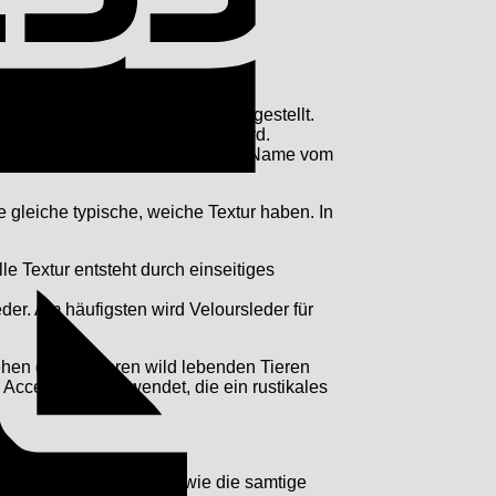
 Textur
erhält. Es besitzt also im
er Unterseite von Tierhäuten hergestellt.
n, da diese ja abgeschliffen wird.
itzen. Wahrscheinlich stammt sein Name vom
Invoice
 gleiche typische, weiche Textur haben. In
le Textur entsteht durch einseitiges
er. Am häufigsten wird Veloursleder für
Rehen oder anderen wild lebenden Tieren
Accessoires verwendet, die ein rustikales
ktur hat einige Vorteile, wie die samtige