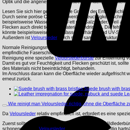
Optik und die angenehme Haptik, aber sie macht das Material a
Lesen Sie sich hier genauer in die Gründe der Empfindlichkei
Durch seine poröse Oberfläche werden Feuchtigkeit, Schmutz
beispielsweise Wasserflecken, Fett und Salzränder. Weil ander
Flecken auch direkt tiefer ins Material eindringen. Die fehl
könnte beispielsweise durch Wasser verhärten und UV-Strahlen
Außerdem ist
Veloursleder
durch seine samtige Struktur empf
Normale Reinigungsmethoden, die wir auch schon häufiger au
empfindliche Faserschicht beschädigen oder die charakteristi
Reinigung eine spezielle
Velourslederbürste
zur Entfernung v
Damit es gut vor Feuchtigkeit und Flecken geschützt ist, soll
des Materials nicht beeinträchtigt, behandeln.
Im Anschluss daran kann die Oberfläche wieder aufgefrischt we
erneut zurück.
Suede brush with brass
Le
Wie reinigt man Veloursleder richtig, ohne die Oberfläche
Da
Veloursleder
relativ empfindlich ist, erfordert es eine spez
Zuerst sollte grober Schmutz und Staub mit einer Wildlederbür
schonend für das
Veloursleder
, während sie gleichzeitig har