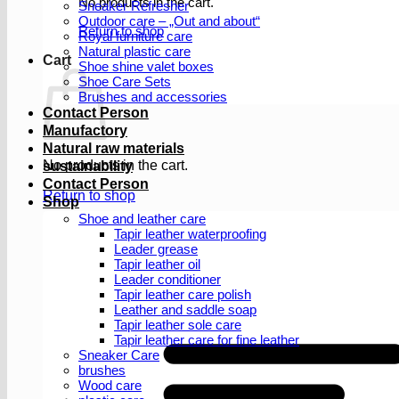
No products in the cart.
Sneaker Refresher
Outdoor care – „Out and about“
Return to shop
Royal furniture care
Natural plastic care
Cart
Shoe shine valet boxes
Shoe Care Sets
Brushes and accessories
Contact Person
Manufactory
Natural raw materials
No products in the cart.
sustainability
Contact Person
Return to shop
Shop
Shoe and leather care
Tapir leather waterproofing
Leader grease
Tapir leather oil
Leader conditioner
Tapir leather care polish
Leather and saddle soap
Tapir leather sole care
Tapir leather care for fine leather
Sneaker Care
brushes
Wood care