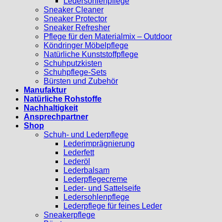
Ledersohlenpflege
Sneaker Cleaner
Sneaker Protector
Sneaker Refresher
Pflege für den Materialmix – Outdoor
Köndringer Möbelpflege
Natürliche Kunststoffpflege
Schuhputzkisten
Schuhpflege-Sets
Bürsten und Zubehör
Manufaktur
Natürliche Rohstoffe
Nachhaltigkeit
Ansprechpartner
Shop
Schuh- und Lederpflege
Lederimprägnierung
Lederfett
Lederöl
Lederbalsam
Lederpflegecreme
Leder- und Sattelseife
Ledersohlenpflege
Lederpflege für feines Leder
Sneakerpflege