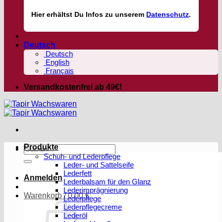
Hier
erhältst
Du Infos zu unserem
Datenschutz
.
Deutsch
Deutsch
English
Français
Versandkostenfrei ab 49€!
Produkte
Suchen
Schuh- und Lederpflege
nach:
Leder- und Sattelseife
Lederfett
Anmelden
Lederbalsam für den Glanz
Lederimprägnierung
Warenkorb /
0,00
€
Lederpflege
Lederpflegecreme
Lederöl