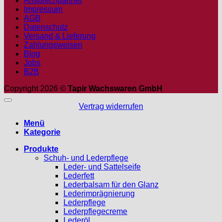
Ansprechpartner
Impressum
AGB
Datenschutz
Versand & Lieferung
Zahlungsweisen
Blog
Jobs
B2B
Copyright 2026 ©
Tapir Wachswaren GmbH
Vertrag widerrufen
Menü
Kategorie
Produkte
Schuh- und Lederpflege
Leder- und Sattelseife
Lederfett
Lederbalsam für den Glanz
Lederimprägnierung
Lederpflege
Lederpflegecreme
Lederöl