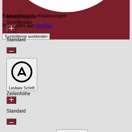
Barrierefreiheits-Anpassungen
Inhaltsmodule
Schriftgröße
Präsentiert von
OneTap
Symbolleiste ausblenden
Standard
Lesbare Schrift
Zeilenhöhe
Standard