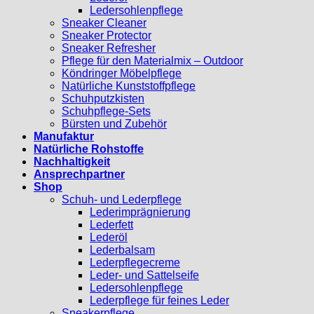
Ledersohlenpflege
Sneaker Cleaner
Sneaker Protector
Sneaker Refresher
Pflege für den Materialmix – Outdoor
Köndringer Möbelpflege
Natürliche Kunststoffpflege
Schuhputzkisten
Schuhpflege-Sets
Bürsten und Zubehör
Manufaktur
Natürliche Rohstoffe
Nachhaltigkeit
Ansprechpartner
Shop
Schuh- und Lederpflege
Lederimprägnierung
Lederfett
Lederöl
Lederbalsam
Lederpflegecreme
Leder- und Sattelseife
Ledersohlenpflege
Lederpflege für feines Leder
Sneakerpflege