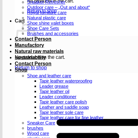
No products in the cart.
Sneaker Refresher
Outdoor care – „Out and about“
Return to shop
Royal furniture care
Natural plastic care
Cart
Shoe shine valet boxes
Shoe Care Sets
Brushes and accessories
Contact Person
Manufactory
Natural raw materials
No products in the cart.
sustainability
Contact Person
Return to shop
Shop
Shoe and leather care
Tapir leather waterproofing
Leader grease
Tapir leather oil
Leader conditioner
Tapir leather care polish
Leather and saddle soap
Tapir leather sole care
Tapir leather care for fine leather
Sneaker Care
brushes
Wood care