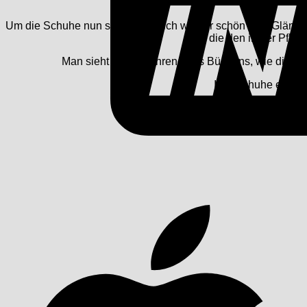
Um die Schuhe nun schlussendlich wieder schön zum Glänzen 
die den in der Pfleg
Man sieht direkt während des Bürstens, wie die Sc
Ihre Schuhe erstra