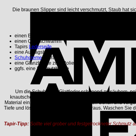
Die braunen Slipper sind leicht verschmutzt, Staub hat si
Für die Rei
einen Eimer mit Waschwasser
einen Quellschwamm
Tapirs
Lederseife
eine Auftragsbürste
Schuhcreme
in braun
eine Glanzbürste zum Polieren
ggfs. eine Schmutzbürste
Um die Schuhe aus Glattleder schonend zu säubern, n
knautschen ihn so lange, bis ein feiner Schaum entsteht.
Material ein. Säubern Sie so den gesamten Schuh und vergess
Tiefe und löst den Schmutz von innen heraus. Waschen Si
lange, 
Tapir-Tip
p:
Sollte viel grober und festgetrockneter Schmutz a