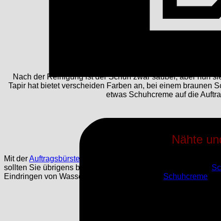
Nach der Reinigung ist der Schuh zwar sauber, aber nun si
Tapir hat bietet verscheiden Farben an, bei einem braunen S
etwas Schuhcreme auf die Auftra
Nähte un
Mit der
Auftragsbürste
kommt man auch gut an schwer zugängli
sollten Sie übrigens besonders darauf achten, ausreichend
Sc
Eindringen von Wasser und Schmutz und die
Schuhcreme
wir