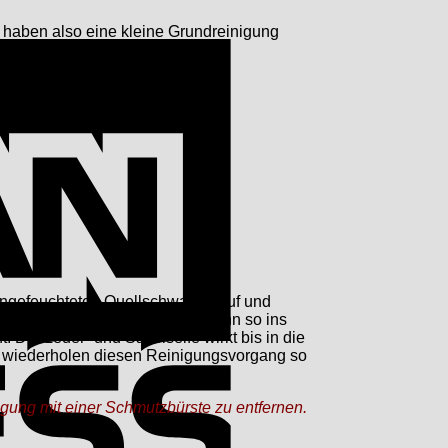
ie haben also eine kleine Grundreinigung
American
Express
angefeuchteten Quellschwamm auf und
f das Leder auf und arbeiten ihn so ins
ie Leder- und Sattelseife wirkt bis in die
 wiederholen diesen Reinigungsvorgang so
igung mit einer Schmutzbürste zu entfernen.