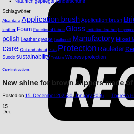
S
No
Comments
Natürlich gepflegte Kinderschuhe
on
tr
Comments
Schlagwörter
on
Schuhpfle
S
Natürlich
für
bl
Application brush
Bri
Application brush
Alcantara
gepflegte
braune
di
Gloss
Kinderschuhe
Kinder
S
Foam
Imitation leather
leather
Functional fabric
Impregna
–
in
Manufactory
polish
Winterstief
T
Mixed M
Leather grease
Leather oil
Protection
care
Rauleder
Re
Out and about
PFAS
sustainability
Suede
Wetness protection
Trekking
Care instructions
New shine for brown slippers made of
Posted on
15. December 2025
30. January 2026
by
Theresa 
15
Dec