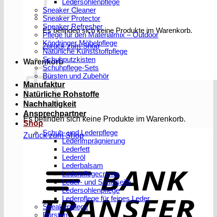
Ledersohlenpflege
Sneaker Cleaner
Sneaker Protector
Sneaker Refresher
Es befinden sich keine Produkte im Warenkorb.
Pflege für den Materialmix – Outdoor
Köndringer Möbelpflege
Zurück zum Shop
Natürliche Kunststoffpflege
Schuhputzkisten
Warenkorb
Schuhpflege-Sets
Bürsten und Zubehör
Manufaktur
Natürliche Rohstoffe
Nachhaltigkeit
Ansprechpartner
Es befinden sich keine Produkte im Warenkorb.
Shop
Schuh- und Lederpflege
Zurück zum Shop
Lederimprägnierung
Lederfett
Lederöl
T
Lederbalsam
Lederpflegecreme
Leder- und Sattelseife
Ledersohlenpflege
Lederpflege für feines Leder
Sneakerpflege
Bürsten