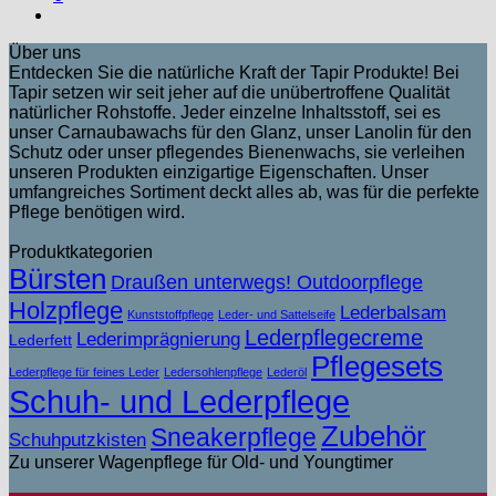
Über uns
Entdecken Sie die natürliche Kraft der Tapir Produkte! Bei
Tapir setzen wir seit jeher auf die unübertroffene Qualität
natürlicher Rohstoffe. Jeder einzelne Inhaltsstoff, sei es
unser Carnaubawachs für den Glanz, unser Lanolin für den
Schutz oder unser pflegendes Bienenwachs, sie verleihen
unseren Produkten einzigartige Eigenschaften. Unser
umfangreiches Sortiment deckt alles ab, was für die perfekte
Pflege benötigen wird.
Produktkategorien
Bürsten
Draußen unterwegs! Outdoorpflege
Holzpflege
Lederbalsam
Kunststoffpflege
Leder- und Sattelseife
Lederpflegecreme
Lederimprägnierung
Lederfett
Pflegesets
Lederpflege für feines Leder
Ledersohlenpflege
Lederöl
Schuh- und Lederpflege
Zubehör
Sneakerpflege
Schuhputzkisten
Zu unserer Wagenpflege für Old- und Youngtimer