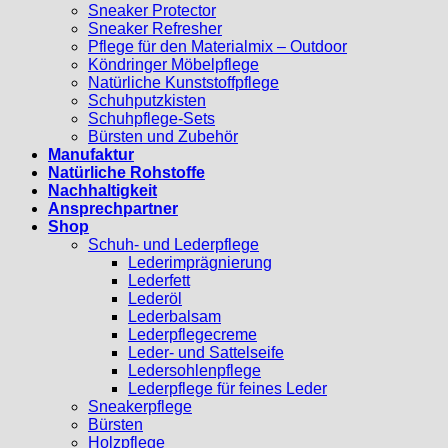
Sneaker Protector
Sneaker Refresher
Pflege für den Materialmix – Outdoor
Köndringer Möbelpflege
Natürliche Kunststoffpflege
Schuhputzkisten
Schuhpflege-Sets
Bürsten und Zubehör
Manufaktur
Natürliche Rohstoffe
Nachhaltigkeit
Ansprechpartner
Shop
Schuh- und Lederpflege
Lederimprägnierung
Lederfett
Lederöl
Lederbalsam
Lederpflegecreme
Leder- und Sattelseife
Ledersohlenpflege
Lederpflege für feines Leder
Sneakerpflege
Bürsten
Holzpflege