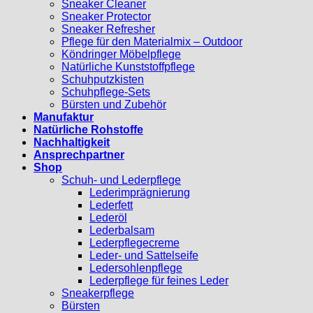
Sneaker Cleaner
Sneaker Protector
Sneaker Refresher
Pflege für den Materialmix – Outdoor
Köndringer Möbelpflege
Natürliche Kunststoffpflege
Schuhputzkisten
Schuhpflege-Sets
Bürsten und Zubehör
Manufaktur
Natürliche Rohstoffe
Nachhaltigkeit
Ansprechpartner
Shop
Schuh- und Lederpflege
Lederimprägnierung
Lederfett
Lederöl
Lederbalsam
Lederpflegecreme
Leder- und Sattelseife
Ledersohlenpflege
Lederpflege für feines Leder
Sneakerpflege
Bürsten