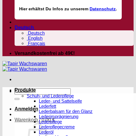
Hier
erhältst
Du Infos zu unserem
Datenschutz
.
Deutsch
Deutsch
English
Français
Versandkostenfrei ab 49€!
Produkte
Suchen
Schuh- und Lederpflege
nach:
Leder- und Sattelseife
Lederfett
Anmelden
Lederbalsam für den Glanz
Lederimprägnierung
Warenkorb /
0,00
€
Lederpflege
Lederpflegecreme
Lederöl