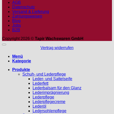
AGB
Datenschutz
Versand & Lieferung
Zahlungsweisen
Blog
Jobs
B2B
Copyright 2026 ©
Tapir Wachswaren GmbH
Vertrag widerrufen
Menü
Kategorie
Produkte
Schuh- und Lederpflege
Leder- und Sattelseife
Lederfett
Lederbalsam für den Glanz
Lederimprägnierung
Lederpflege
Lederpflegecreme
Lederöl
Ledersohlenpflege