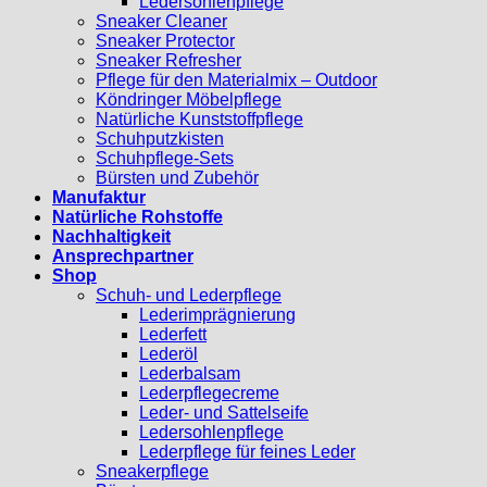
Ledersohlenpflege
Sneaker Cleaner
Sneaker Protector
Sneaker Refresher
Pflege für den Materialmix – Outdoor
Köndringer Möbelpflege
Natürliche Kunststoffpflege
Schuhputzkisten
Schuhpflege-Sets
Bürsten und Zubehör
Manufaktur
Natürliche Rohstoffe
Nachhaltigkeit
Ansprechpartner
Shop
Schuh- und Lederpflege
Lederimprägnierung
Lederfett
Lederöl
Lederbalsam
Lederpflegecreme
Leder- und Sattelseife
Ledersohlenpflege
Lederpflege für feines Leder
Sneakerpflege