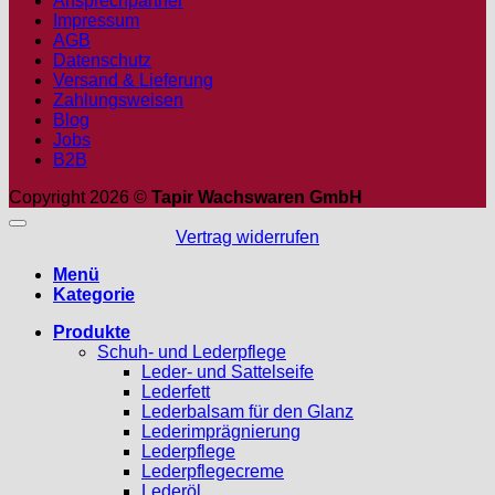
Ansprechpartner
Impressum
AGB
Datenschutz
Versand & Lieferung
Zahlungsweisen
Blog
Jobs
B2B
Copyright 2026 ©
Tapir Wachswaren GmbH
Vertrag widerrufen
Menü
Kategorie
Produkte
Schuh- und Lederpflege
Leder- und Sattelseife
Lederfett
Lederbalsam für den Glanz
Lederimprägnierung
Lederpflege
Lederpflegecreme
Lederöl