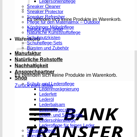
Ledersohlenpflege
Sneaker Cleaner
Sneaker Protector
Sneaker Refresher
Es befinden sich keine Produkte im Warenkorb.
Pflege für den Materialmix – Outdoor
Köndringer Möbelpflege
Zurück zum Shop
Natürliche Kunststoffpflege
Schuhputzkisten
Warenkorb
Schuhpflege-Sets
Bürsten und Zubehör
Manufaktur
Natürliche Rohstoffe
Nachhaltigkeit
Ansprechpartner
Es befinden sich keine Produkte im Warenkorb.
Shop
Schuh- und Lederpflege
Zurück zum Shop
Lederimprägnierung
Lederfett
Lederöl
T
Lederbalsam
Lederpflegecreme
Leder- und Sattelseife
Ledersohlenpflege
Lederpflege für feines Leder
Sneakerpflege
Bürsten