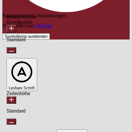
Barrierefreiheits-Anpassungen
Inhaltsmodule
Schriftgröße
Präsentiert von
OneTap
Symbolleiste ausblenden
Standard
Lesbare Schrift
Zeilenhöhe
Standard