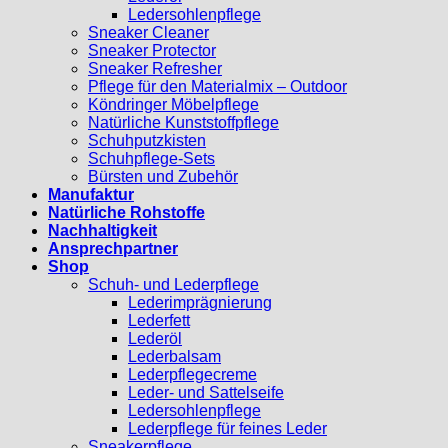
Ledersohlenpflege
Sneaker Cleaner
Sneaker Protector
Sneaker Refresher
Pflege für den Materialmix – Outdoor
Köndringer Möbelpflege
Natürliche Kunststoffpflege
Schuhputzkisten
Schuhpflege-Sets
Bürsten und Zubehör
Manufaktur
Natürliche Rohstoffe
Nachhaltigkeit
Ansprechpartner
Shop
Schuh- und Lederpflege
Lederimprägnierung
Lederfett
Lederöl
Lederbalsam
Lederpflegecreme
Leder- und Sattelseife
Ledersohlenpflege
Lederpflege für feines Leder
Sneakerpflege