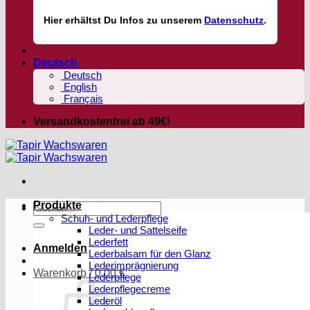
Hier
erhältst
Du Infos zu unserem
Datenschutz
.
Deutsch
Deutsch
English
Français
Versandkostenfrei ab 49€!
Produkte
Suchen
Schuh- und Lederpflege
nach:
Leder- und Sattelseife
Lederfett
Anmelden
Lederbalsam für den Glanz
Lederimprägnierung
Warenkorb /
0,00
€
Lederpflege
Lederpflegecreme
Lederöl