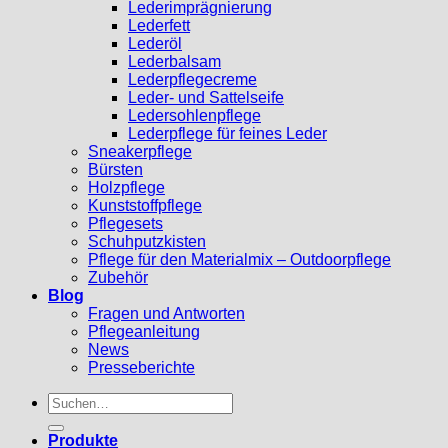
Lederimprägnierung
Lederfett
Lederöl
Lederbalsam
Lederpflegecreme
Leder- und Sattelseife
Ledersohlenpflege
Lederpflege für feines Leder
Sneakerpflege
Bürsten
Holzpflege
Kunststoffpflege
Pflegesets
Schuhputzkisten
Pflege für den Materialmix – Outdoorpflege
Zubehör
Blog
Fragen und Antworten
Pflegeanleitung
News
Presseberichte
Suchen
nach:
Produkte