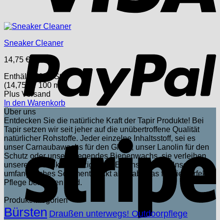
P
Sneaker Cleaner
14,75
€
Enthält 19% USt.
(
14,75
€
/ 100 ml)
Plus
Versand
In den Warenkorb
Über uns
Entdecken Sie die natürliche Kraft der Tapir Produkte! Bei
Tapir setzen wir seit jeher auf die unübertroffene Qualität
S
natürlicher Rohstoffe. Jeder einzelne Inhaltsstoff, sei es
unser Carnaubawachs für den Glanz, unser Lanolin für den
Schutz oder unser pflegendes Bienenwachs, sie verleihen
unseren Produkten einzigartige Eigenschaften. Unser
umfangreiches Sortiment deckt alles ab, was für die perfekte
Pflege benötigen wird.
Produktkategorien
Bürsten
Draußen unterwegs! Outdoorpflege