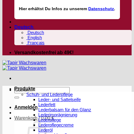
Hier
erhältst
Du Infos zu unserem
Datenschutz
.
Deutsch
Deutsch
English
Français
Versandkostenfrei ab 49€!
Produkte
Suchen
Schuh- und Lederpflege
nach:
Leder- und Sattelseife
Lederfett
Anmelden
Lederbalsam für den Glanz
Lederimprägnierung
Warenkorb /
0,00
€
Lederpflege
Lederpflegecreme
Lederöl