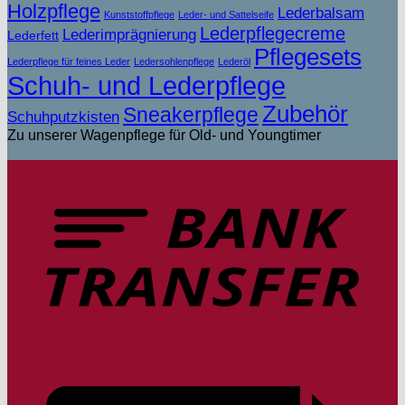
Holzpflege
Lederbalsam
Kunststoffpflege
Leder- und Sattelseife
Lederpflegecreme
Lederimprägnierung
Lederfett
Pflegesets
Lederpflege für feines Leder
Ledersohlenpflege
Lederöl
Schuh- und Lederpflege
Zubehör
Sneakerpflege
Schuhputzkisten
Zu unserer Wagenpflege für Old- und Youngtimer
T