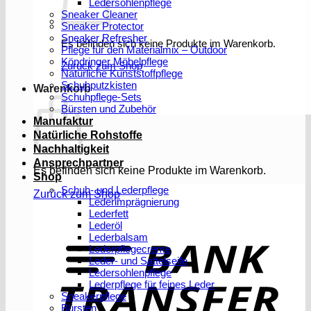
Ledersohlenpflege
Sneaker Cleaner
Sneaker Protector
Sneaker Refresher
Es befinden sich keine Produkte im Warenkorb.
Pflege für den Materialmix – Outdoor
Köndringer Möbelpflege
Zurück zum Shop
Natürliche Kunststoffpflege
Schuhputzkisten
Warenkorb
Schuhpflege-Sets
Bürsten und Zubehör
Manufaktur
Natürliche Rohstoffe
Nachhaltigkeit
Ansprechpartner
Es befinden sich keine Produkte im Warenkorb.
Shop
Schuh- und Lederpflege
Zurück zum Shop
Lederimprägnierung
Lederfett
Lederöl
T
Lederbalsam
Lederpflegecreme
Leder- und Sattelseife
Ledersohlenpflege
Lederpflege für feines Leder
Sneakerpflege
Bürsten