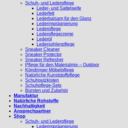
Schuh- und Lederpflege
Leder- und Sattelseife
Lederfett
Lederbalsam für den Glanz
Lederimprägnierung
Lederpflege
Lederpflegecreme
Lederöl
Ledersohlenpflege
Sneaker Cleaner
Sneaker Protector
Sneaker Refresher
Pflege für den Materialmix – Outdoor
Köndringer Möbelpflege
Natürliche Kunststoffpflege
Schuhputzkisten
Schuhpflege-Sets
Bürsten und Zubehör
Manufaktur
Natürliche Rohstoffe
Nachhaltigkeit
Ansprechpartner
Shop
Schuh- und Lederpflege
Lederimprägnierung