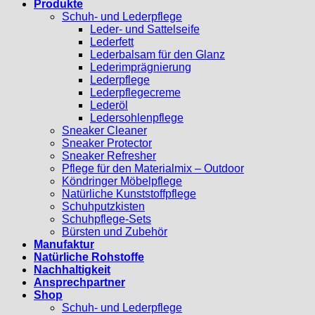
Produkte
Schuh- und Lederpflege
Leder- und Sattelseife
Lederfett
Lederbalsam für den Glanz
Lederimprägnierung
Lederpflege
Lederpflegecreme
Lederöl
Ledersohlenpflege
Sneaker Cleaner
Sneaker Protector
Sneaker Refresher
Pflege für den Materialmix – Outdoor
Köndringer Möbelpflege
Natürliche Kunststoffpflege
Schuhputzkisten
Schuhpflege-Sets
Bürsten und Zubehör
Manufaktur
Natürliche Rohstoffe
Nachhaltigkeit
Ansprechpartner
Shop
Schuh- und Lederpflege