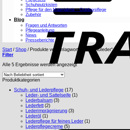
Schuhputzkisten
Pflege für den Materialmix – Outdoorpflege
Zubehör
Blog
Fragen und Antworten
Pflegeanleitung
News
Presseberichte
Start
/
Shop
/
Produkte verschlagwortet mit „Rauleder“
Filter
Nach
Alle 5 Ergebnisse werden angezeigt
Beliebtheit
sortiert
Produktkategorien
Schuh- und Lederpflege
(17)
Leder- und Sattelseife
(1)
Lederbalsam
(3)
Lederfett
(2)
Lederimprägnierung
(3)
Lederöl
(1)
Lederpflege für feines Leder
(1)
Lederpflegecreme
(5)