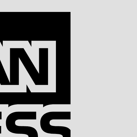
American
Express