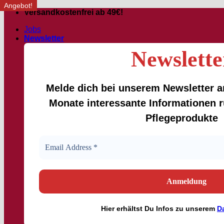
Angebot!
Angebot!
Angebot!
Zum
Versandkostenfrei ab 49€!
Inhalt
Jobs
springen
Newsletter
Newslette
Melde dich bei unserem Newsletter an
Monate interessante Informationen
Pflegeprodukte
Hier
erhältst
Du Infos zu unserem
D