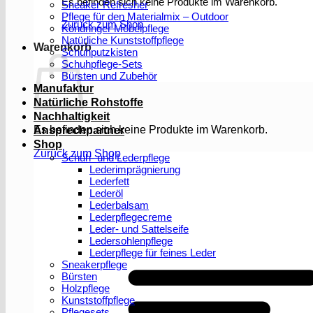
Es befinden sich keine Produkte im Warenkorb.
Sneaker Refresher
Pflege für den Materialmix – Outdoor
Zurück zum Shop
Köndringer Möbelpflege
Natürliche Kunststoffpflege
Warenkorb
Schuhputzkisten
Schuhpflege-Sets
Bürsten und Zubehör
Manufaktur
Natürliche Rohstoffe
Nachhaltigkeit
Es befinden sich keine Produkte im Warenkorb.
Ansprechpartner
Shop
Zurück zum Shop
Schuh- und Lederpflege
Lederimprägnierung
Lederfett
Lederöl
Lederbalsam
Lederpflegecreme
Leder- und Sattelseife
Ledersohlenpflege
Lederpflege für feines Leder
Sneakerpflege
Bürsten
Holzpflege
Kunststoffpflege
Pflegesets