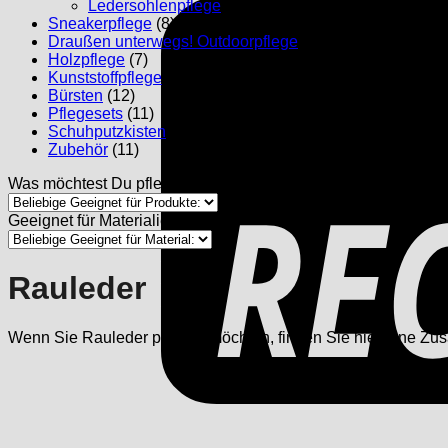
Ledersohlenpflege
(1)
Sneakerpflege
(8)
Draußen unterwegs! Outdoorpflege
(4)
Holzpflege
(7)
Kunststoffpflege
(1)
Bürsten
(12)
Pflegesets
(11)
Schuhputzkisten
(3)
Zubehör
(11)
Was möchtest Du pflegen:
Geeignet für Materialien:
Rauleder
Wenn Sie Rauleder pflegen möchten, finden Sie hier eine Zu