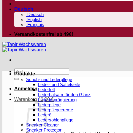
Deutsch
Deutsch
English
Français
Versandkostenfrei ab 49€!
Suchen
Produkte
nach:
Schuh- und Lederpflege
Leder- und Sattelseife
Anmelden
Lederfett
Lederbalsam für den Glanz
Warenkorb /
0,00
€
Lederimprägnierung
Lederpflege
Lederpflegecreme
Lederöl
Ledersohlenpflege
Sneaker Cleaner
Sneaker Protector