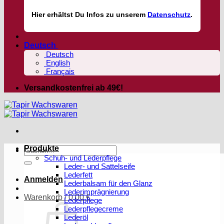
Hier
erhältst
Du Infos zu unserem
Datenschutz
.
Deutsch
Deutsch
English
Français
Versandkostenfrei ab 49€!
Produkte
Suchen
Schuh- und Lederpflege
nach:
Leder- und Sattelseife
Lederfett
Anmelden
Lederbalsam für den Glanz
Lederimprägnierung
Warenkorb /
0,00
€
Lederpflege
Lederpflegecreme
Lederöl