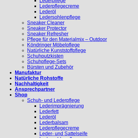
Lederpflege
Lederpflegecreme
Lederöl
Ledersohlenpflege
Sneaker Cleaner
Sneaker Protector
Sneaker Refresher
Pflege für den Materialmix – Outdoor
Köndringer Möbelpflege
Natürliche Kunststoffpflege
Schuhputzkisten
Schuhpflege-Sets
Bürsten und Zubehör
Manufaktur
Natürliche Rohstoffe
Nachhaltigkeit
Ansprechpartner
Shop
Schuh- und Lederpflege
Lederimprägnierung
Lederfett
Lederöl
Lederbalsam
Lederpflegecreme
Leder- und Sattelseife