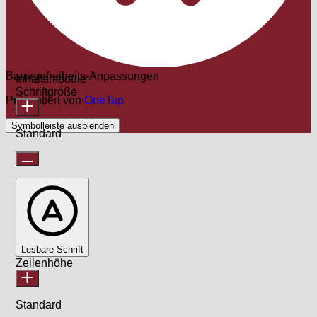
Barrierefreiheits-Anpassungen
Inhaltsmodule
Schriftgröße
Präsentiert von
OneTap
Symbolleiste ausblenden
Standard
Lesbare Schrift
Zeilenhöhe
Standard