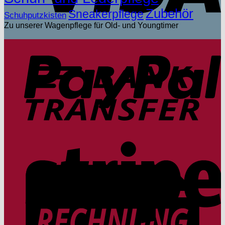
Zubehör
Sneakerpflege
Schuhputzkisten
Zu unserer Wagenpflege für Old- und Youngtimer
P
T
S