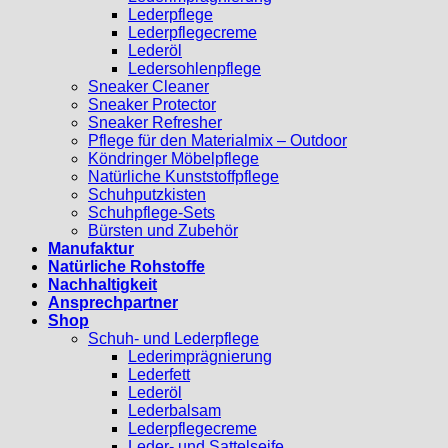
Lederpflege
Lederpflegecreme
Lederöl
Ledersohlenpflege
Sneaker Cleaner
Sneaker Protector
Sneaker Refresher
Pflege für den Materialmix – Outdoor
Köndringer Möbelpflege
Natürliche Kunststoffpflege
Schuhputzkisten
Schuhpflege-Sets
Bürsten und Zubehör
Manufaktur
Natürliche Rohstoffe
Nachhaltigkeit
Ansprechpartner
Shop
Schuh- und Lederpflege
Lederimprägnierung
Lederfett
Lederöl
Lederbalsam
Lederpflegecreme
Leder- und Sattelseife