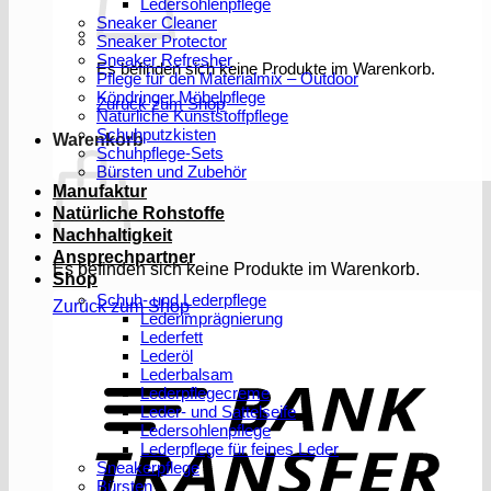
Ledersohlenpflege
Sneaker Cleaner
Sneaker Protector
Sneaker Refresher
Es befinden sich keine Produkte im Warenkorb.
Pflege für den Materialmix – Outdoor
Köndringer Möbelpflege
Zurück zum Shop
Natürliche Kunststoffpflege
Schuhputzkisten
Warenkorb
Schuhpflege-Sets
Bürsten und Zubehör
Manufaktur
Natürliche Rohstoffe
Nachhaltigkeit
Ansprechpartner
Es befinden sich keine Produkte im Warenkorb.
Shop
Schuh- und Lederpflege
Zurück zum Shop
Lederimprägnierung
Lederfett
Lederöl
T
Lederbalsam
Lederpflegecreme
Leder- und Sattelseife
Ledersohlenpflege
Lederpflege für feines Leder
Sneakerpflege
Bürsten