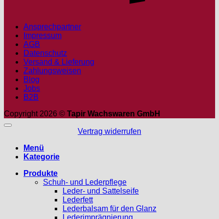
Ansprechpartner
Impressum
AGB
Datenschutz
Versand & Lieferung
Zahlungsweisen
Blog
Jobs
B2B
Copyright 2026 ©
Tapir Wachswaren GmbH
Vertrag widerrufen
Menü
Kategorie
Produkte
Schuh- und Lederpflege
Leder- und Sattelseife
Lederfett
Lederbalsam für den Glanz
Lederimprägnierung