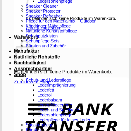
Ledersohlenpflege
Sneaker Cleaner
Sneaker Protector
Sneaker Refresher
Es befinden sich keine Produkte im Warenkorb.
Pflege für den Materialmix – Outdoor
Köndringer Möbelpflege
Zurück zum Shop
Natürliche Kunststoffpflege
Schuhputzkisten
Warenkorb
Schuhpflege-Sets
Bürsten und Zubehör
Manufaktur
Natürliche Rohstoffe
Nachhaltigkeit
Ansprechpartner
Es befinden sich keine Produkte im Warenkorb.
Shop
Schuh- und Lederpflege
Zurück zum Shop
Lederimprägnierung
Lederfett
Lederöl
T
Lederbalsam
Lederpflegecreme
Leder- und Sattelseife
Ledersohlenpflege
Lederpflege für feines Leder
Sneakerpflege
Bürsten