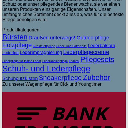
Schutz oder unser pflegendes Bienenwachs, sie verleihen
unseren Produkten einzigartige Eigenschaften. Unser
umfangreiches Sortiment deckt alles ab, was für die perfekte
Pflege benötigen wird.
Produktkategorien
Bürsten
Draußen unterwegs! Outdoorpflege
Holzpflege
Lederbalsam
Kunststoffpflege
Leder- und Sattelseife
Lederpflegecreme
Lederimprägnierung
Lederfett
Pflegesets
Lederpflege für feines Leder
Ledersohlenpflege
Lederöl
Schuh- und Lederpflege
Zubehör
Sneakerpflege
Schuhputzkisten
Zu unserer Wagenpflege für Old- und Youngtimer
T