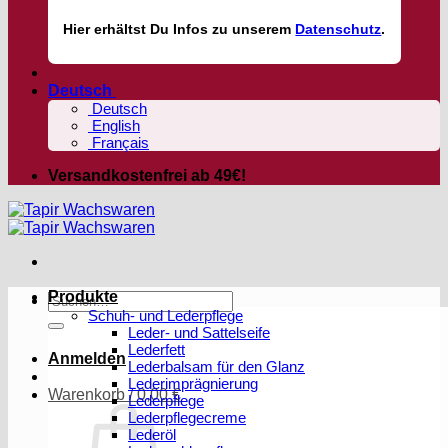
Hier
erhältst
Du Infos zu unserem
Datenschutz
.
Deutsch
Deutsch
English
Français
Versandkostenfrei ab 49€!
Produkte
Suchen
Schuh- und Lederpflege
nach:
Leder- und Sattelseife
Lederfett
Anmelden
Lederbalsam für den Glanz
Lederimprägnierung
Warenkorb /
0,00
€
Lederpflege
Lederpflegecreme
Lederöl