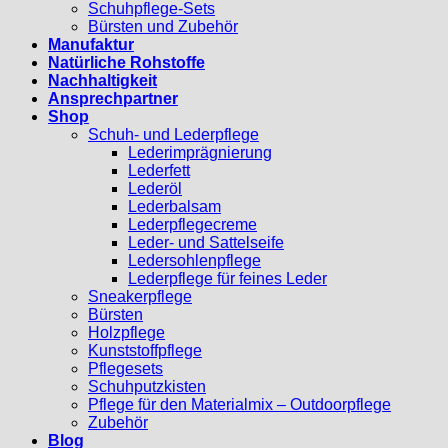
Schuhpflege-Sets
Bürsten und Zubehör
Manufaktur
Natürliche Rohstoffe
Nachhaltigkeit
Ansprechpartner
Shop
Schuh- und Lederpflege
Lederimprägnierung
Lederfett
Lederöl
Lederbalsam
Lederpflegecreme
Leder- und Sattelseife
Ledersohlenpflege
Lederpflege für feines Leder
Sneakerpflege
Bürsten
Holzpflege
Kunststoffpflege
Pflegesets
Schuhputzkisten
Pflege für den Materialmix – Outdoorpflege
Zubehör
Blog