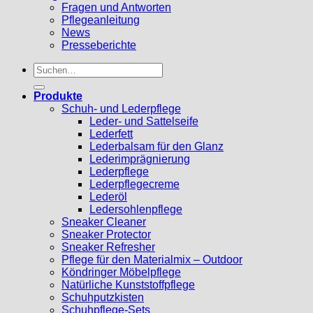
Fragen und Antworten
Pflegeanleitung
News
Presseberichte
Suchen
nach:
Produkte
Schuh- und Lederpflege
Leder- und Sattelseife
Lederfett
Lederbalsam für den Glanz
Lederimprägnierung
Lederpflege
Lederpflegecreme
Lederöl
Ledersohlenpflege
Sneaker Cleaner
Sneaker Protector
Sneaker Refresher
Pflege für den Materialmix – Outdoor
Köndringer Möbelpflege
Natürliche Kunststoffpflege
Schuhputzkisten
Schuhpflege-Sets