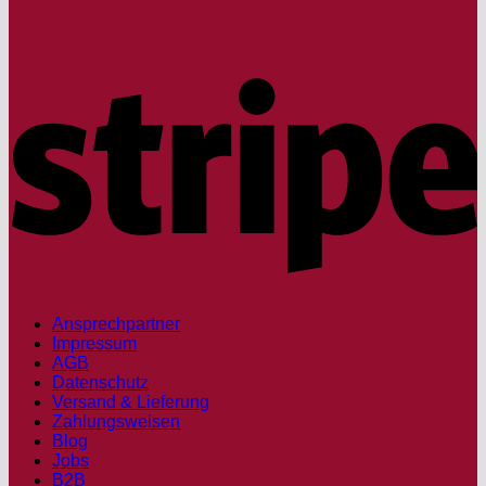
S
Ansprechpartner
Impressum
AGB
Datenschutz
Versand & Lieferung
Zahlungsweisen
Blog
Jobs
B2B