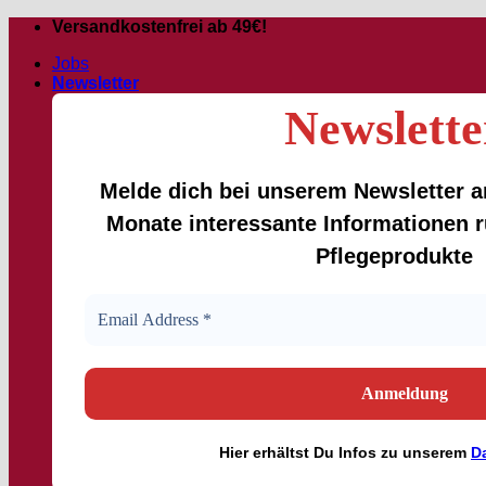
Zum
Versandkostenfrei ab 49€!
Inhalt
Jobs
springen
Newsletter
Newslette
Melde dich bei unserem Newsletter an
Monate interessante Informationen
Pflegeprodukte
Hier
erhältst
Du Infos zu unserem
D