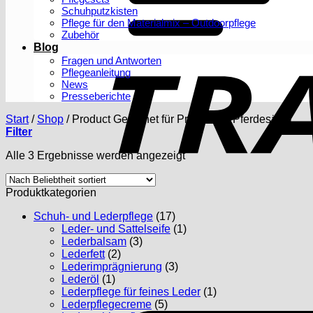
Schuhputzkisten
Pflege für den Materialmix – Outdoorpflege
Zubehör
Blog
Fragen und Antworten
Pflegeanleitung
News
Presseberichte
Start
/
Shop
/
Product Geeignet für Produkte:
/
Pferdesättel
Filter
Nach
Alle 3 Ergebnisse werden angezeigt
Beliebtheit
sortiert
Produktkategorien
Schuh- und Lederpflege
(17)
Leder- und Sattelseife
(1)
Lederbalsam
(3)
Lederfett
(2)
Lederimprägnierung
(3)
Lederöl
(1)
Lederpflege für feines Leder
(1)
Lederpflegecreme
(5)