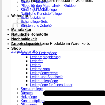
Es befinden sich keine Produkte im Warenkorb.
Sneaker Refresher
Pflege für den Materialmix – Outdoor
Zurück zum Shop
Köndringer Möbelpflege
Natürliche Kunststoffpflege
Warenkorb
Schuhputzkisten
Schuhpflege-Sets
Bürsten und Zubehör
Manufaktur
Natürliche Rohstoffe
Nachhaltigkeit
Es befinden sich keine Produkte im Warenkorb.
Ansprechpartner
Shop
Zurück zum Shop
Schuh- und Lederpflege
Lederimprägnierung
Lederfett
Lederöl
Lederbalsam
Lederpflegecreme
Leder- und Sattelseife
Ledersohlenpflege
Lederpflege für feines Leder
Sneakerpflege
Bürsten
Holzpflege
Kunststoffpflege
Pflegesets