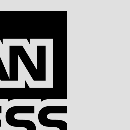
American
Express