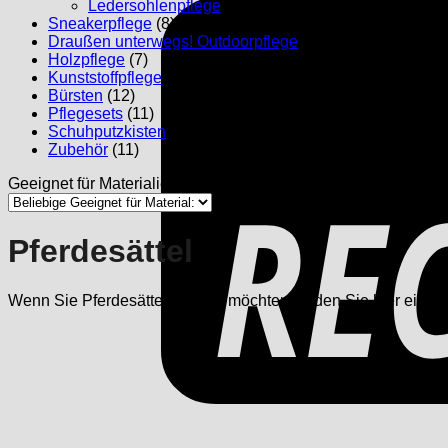
Ledersohlenpflege
(1)
Sneakerpflege
(8)
Draußen unterwegs! Outdoorpflege
(4)
Holzpflege
(7)
Kunststoffpflege
(1)
Bürsten
(12)
Pflegesets
(11)
Schuhputzkisten
(3)
Zubehör
(11)
Geeignet für Materialien:
Pferdesättel
Wenn Sie Pferdesättel pflegen möchten, finden Sie hier eine