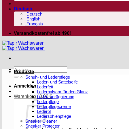
Deutsch
Deutsch
English
Français
Versandkostenfrei ab 49€!
Suchen
Produkte
nach:
Schuh- und Lederpflege
Leder- und Sattelseife
Anmelden
Lederfett
Lederbalsam für den Glanz
Warenkorb /
0,00
€
Lederimprägnierung
Lederpflege
Lederpflegecreme
Lederöl
Ledersohlenpflege
Sneaker Cleaner
Sneaker Protector