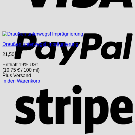
P
Draußen unterwegs! Imprägnierung
21,50
€
Enthält 19% USt.
(
10,75
€
/ 100 ml)
Plus
Versand
In den Warenkorb
S