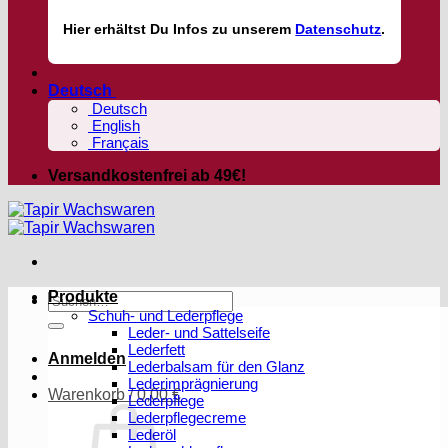
Hier
erhältst
Du Infos zu unserem
Datenschutz
.
Deutsch
Deutsch
English
Français
Versandkostenfrei ab 49€!
Produkte
Suchen
Schuh- und Lederpflege
nach:
Leder- und Sattelseife
Lederfett
Anmelden
Lederbalsam für den Glanz
Lederimprägnierung
Warenkorb /
0,00
€
Lederpflege
Lederpflegecreme
Lederöl