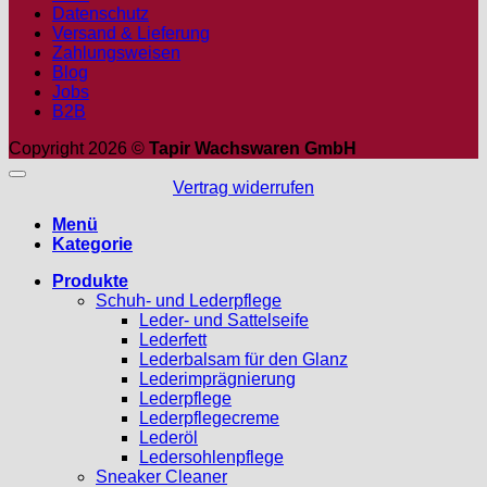
Datenschutz
Versand & Lieferung
Zahlungsweisen
Blog
Jobs
B2B
Copyright 2026 ©
Tapir Wachswaren GmbH
Vertrag widerrufen
Menü
Kategorie
Produkte
Schuh- und Lederpflege
Leder- und Sattelseife
Lederfett
Lederbalsam für den Glanz
Lederimprägnierung
Lederpflege
Lederpflegecreme
Lederöl
Ledersohlenpflege
Sneaker Cleaner