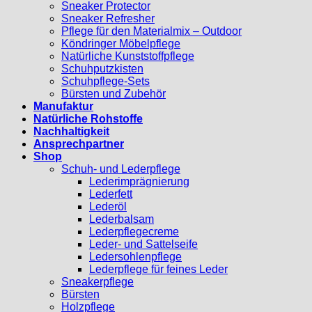
Sneaker Protector
Sneaker Refresher
Pflege für den Materialmix – Outdoor
Köndringer Möbelpflege
Natürliche Kunststoffpflege
Schuhputzkisten
Schuhpflege-Sets
Bürsten und Zubehör
Manufaktur
Natürliche Rohstoffe
Nachhaltigkeit
Ansprechpartner
Shop
Schuh- und Lederpflege
Lederimprägnierung
Lederfett
Lederöl
Lederbalsam
Lederpflegecreme
Leder- und Sattelseife
Ledersohlenpflege
Lederpflege für feines Leder
Sneakerpflege
Bürsten
Holzpflege