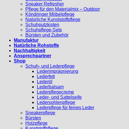
Sneaker Refresher
Pflege für den Materialmix – Outdoor
Köndringer Möbelpflege
Natürliche Kunststoffpflege
Schuhputzkisten
Schuhpflege-Sets
Bürsten und Zubehör
Manufaktur
Natürliche Rohstoffe
Nachhaltigkeit
Ansprechpartner
Shop
Schuh- und Lederpflege
Lederimprägnierung
Lederfett
Lederöl
Lederbalsam
Lederpflegecreme
Leder- und Sattelseife
Ledersohlenpflege
Lederpflege für feines Leder
Sneakerpflege
Bürsten
Holzpflege
Kunststoffpflege