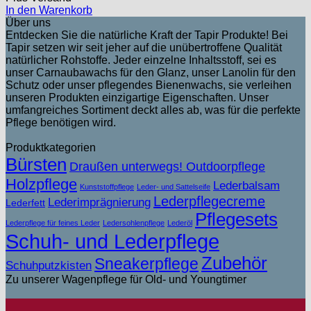
In den Warenkorb
Über uns
Entdecken Sie die natürliche Kraft der Tapir Produkte! Bei
Tapir setzen wir seit jeher auf die unübertroffene Qualität
natürlicher Rohstoffe. Jeder einzelne Inhaltsstoff, sei es
unser Carnaubawachs für den Glanz, unser Lanolin für den
Schutz oder unser pflegendes Bienenwachs, sie verleihen
unseren Produkten einzigartige Eigenschaften. Unser
umfangreiches Sortiment deckt alles ab, was für die perfekte
Pflege benötigen wird.
Produktkategorien
Bürsten
Draußen unterwegs! Outdoorpflege
Holzpflege
Lederbalsam
Kunststoffpflege
Leder- und Sattelseife
Lederpflegecreme
Lederimprägnierung
Lederfett
Pflegesets
Lederpflege für feines Leder
Ledersohlenpflege
Lederöl
Schuh- und Lederpflege
Zubehör
Sneakerpflege
Schuhputzkisten
Zu unserer Wagenpflege für Old- und Youngtimer