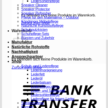
Ledersohlenpflege
Sneaker Cleaner
Sneaker Protector
Sneaker Refresher
Es befinden sich keine Produkte im Warenkorb.
Pflege für den Materialmix – Outdoor
Köndringer Möbelpflege
Zurück zum Shop
Natürliche Kunststoffpflege
Schuhputzkisten
Warenkorb
Schuhpflege-Sets
Bürsten und Zubehör
Manufaktur
Natürliche Rohstoffe
Nachhaltigkeit
Ansprechpartner
Es befinden sich keine Produkte im Warenkorb.
Shop
Schuh- und Lederpflege
Zurück zum Shop
Lederimprägnierung
Lederfett
Lederöl
T
Lederbalsam
Lederpflegecreme
Leder- und Sattelseife
Ledersohlenpflege
Lederpflege für feines Leder
Sneakerpflege
Bürsten