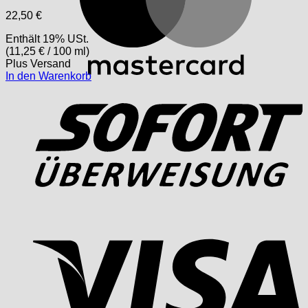
22,50
€
Enthält 19% USt.
(
11,25
€
/ 100 ml)
Plus
Versand
In den Warenkorb
S
V