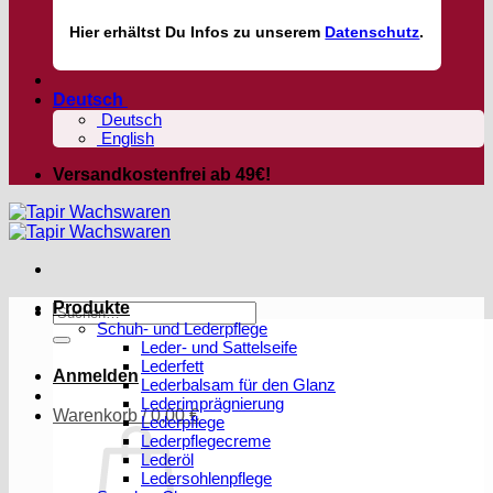
Hier
erhältst
Du Infos zu unserem
Datenschutz
.
Deutsch
Deutsch
English
Versandkostenfrei ab 49€!
Produkte
Suchen
Schuh- und Lederpflege
nach:
Leder- und Sattelseife
Lederfett
Anmelden
Lederbalsam für den Glanz
Lederimprägnierung
Warenkorb /
0,00
€
Lederpflege
Lederpflegecreme
Lederöl
Ledersohlenpflege