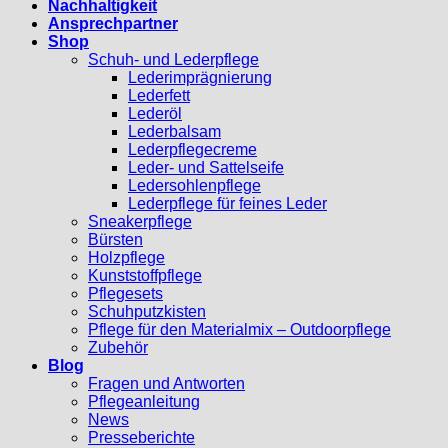
Nachhaltigkeit
Ansprechpartner
Shop
Schuh- und Lederpflege
Lederimprägnierung
Lederfett
Lederöl
Lederbalsam
Lederpflegecreme
Leder- und Sattelseife
Ledersohlenpflege
Lederpflege für feines Leder
Sneakerpflege
Bürsten
Holzpflege
Kunststoffpflege
Pflegesets
Schuhputzkisten
Pflege für den Materialmix – Outdoorpflege
Zubehör
Blog
Fragen und Antworten
Pflegeanleitung
News
Presseberichte