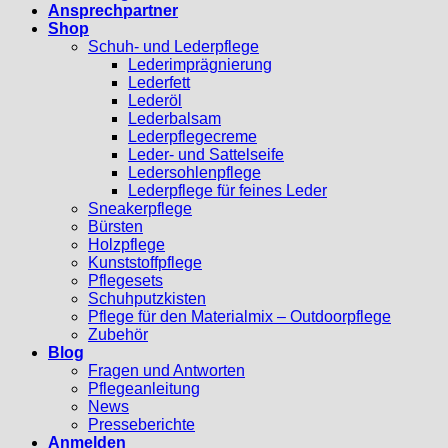
Ansprechpartner
Shop
Schuh- und Lederpflege
Lederimprägnierung
Lederfett
Lederöl
Lederbalsam
Lederpflegecreme
Leder- und Sattelseife
Ledersohlenpflege
Lederpflege für feines Leder
Sneakerpflege
Bürsten
Holzpflege
Kunststoffpflege
Pflegesets
Schuhputzkisten
Pflege für den Materialmix – Outdoorpflege
Zubehör
Blog
Fragen und Antworten
Pflegeanleitung
News
Presseberichte
Anmelden