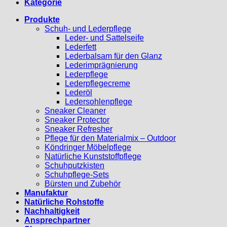
Kategorie
Produkte
Schuh- und Lederpflege
Leder- und Sattelseife
Lederfett
Lederbalsam für den Glanz
Lederimprägnierung
Lederpflege
Lederpflegecreme
Lederöl
Ledersohlenpflege
Sneaker Cleaner
Sneaker Protector
Sneaker Refresher
Pflege für den Materialmix – Outdoor
Köndringer Möbelpflege
Natürliche Kunststoffpflege
Schuhputzkisten
Schuhpflege-Sets
Bürsten und Zubehör
Manufaktur
Natürliche Rohstoffe
Nachhaltigkeit
Ansprechpartner