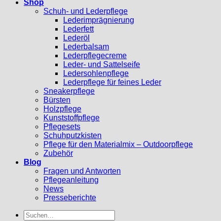
Shop
Schuh- und Lederpflege
Lederimprägnierung
Lederfett
Lederöl
Lederbalsam
Lederpflegecreme
Leder- und Sattelseife
Ledersohlenpflege
Lederpflege für feines Leder
Sneakerpflege
Bürsten
Holzpflege
Kunststoffpflege
Pflegesets
Schuhputzkisten
Pflege für den Materialmix – Outdoorpflege
Zubehör
Blog
Fragen und Antworten
Pflegeanleitung
News
Presseberichte
Suchen