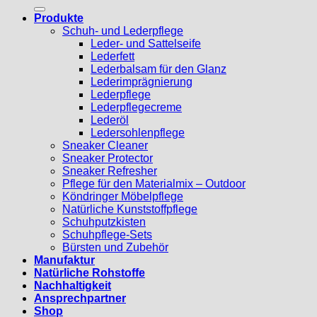
nach:
Produkte
Schuh- und Lederpflege
Leder- und Sattelseife
Lederfett
Lederbalsam für den Glanz
Lederimprägnierung
Lederpflege
Lederpflegecreme
Lederöl
Ledersohlenpflege
Sneaker Cleaner
Sneaker Protector
Sneaker Refresher
Pflege für den Materialmix – Outdoor
Köndringer Möbelpflege
Natürliche Kunststoffpflege
Schuhputzkisten
Schuhpflege-Sets
Bürsten und Zubehör
Manufaktur
Natürliche Rohstoffe
Nachhaltigkeit
Ansprechpartner
Shop