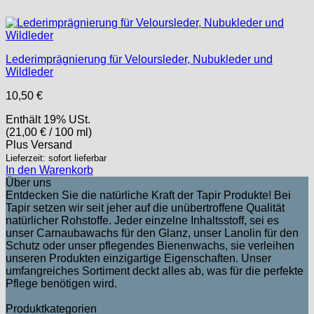
Lederimprägnierung für Veloursleder, Nubukleder und
Wildleder
10,50
€
Enthält 19% USt.
(
21,00
€
/ 100 ml)
Plus
Versand
Lieferzeit: sofort lieferbar
In den Warenkorb
Über uns
Entdecken Sie die natürliche Kraft der Tapir Produkte! Bei
Tapir setzen wir seit jeher auf die unübertroffene Qualität
natürlicher Rohstoffe. Jeder einzelne Inhaltsstoff, sei es
unser Carnaubawachs für den Glanz, unser Lanolin für den
Schutz oder unser pflegendes Bienenwachs, sie verleihen
unseren Produkten einzigartige Eigenschaften. Unser
umfangreiches Sortiment deckt alles ab, was für die perfekte
Pflege benötigen wird.
Produktkategorien