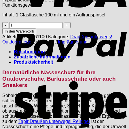
Funktionsgewebe
Inhalt: 1 Glasflasche 100 ml und ein Auftragspinsel
P
Draußen
unterwegs!
In den Warenkorb
Nässeschutz
Artikelnummer:
61100
Kategorie:
Draußen unterwegs!
Menge
Outdoorpflege
Schlagwort:
Imprägnierung
Beschreibung
Zusätzliche Informationen
Produktsicherheit
Der natürliche Nässeschutz für Ihre
Outdoorschuhe, Barfussschuhe oder auch
S
Sneakers
Sobald man in der Natur wandern oder spazieren geht,
sollten die Füsse dementsprechend auch vor Nässe
geschützt sein. Wanderschuhe, Stiefel oder Kinderschuhe,
ob aus Leder, Stoff oder Funktionsgewebe, hier pflegt und
schützt der Nässeschutz vor nassen Füssen. Als Ergänzung
zu dem
Tapir Draußen unterwegs! Reiniger
ist der
Nässeschutz eine Pflege und Imprägnierung, die der Umwelt