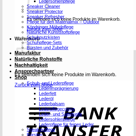
Ledersohlenpflege
Sneaker Cleaner
Sneaker Protector
Sneaker Refresher
Es befinden sich keine Produkte im Warenkorb.
Pflege für den Materialmix – Outdoor
Köndringer Möbelpflege
Zurück zum Shop
Natürliche Kunststoffpflege
Schuhputzkisten
Warenkorb
Schuhpflege-Sets
Bürsten und Zubehör
Manufaktur
Natürliche Rohstoffe
Nachhaltigkeit
Ansprechpartner
Es befinden sich keine Produkte im Warenkorb.
Shop
Schuh- und Lederpflege
Zurück zum Shop
Lederimprägnierung
Lederfett
Lederöl
T
Lederbalsam
Lederpflegecreme
Leder- und Sattelseife
Ledersohlenpflege
Lederpflege für feines Leder
Sneakerpflege
Bürsten