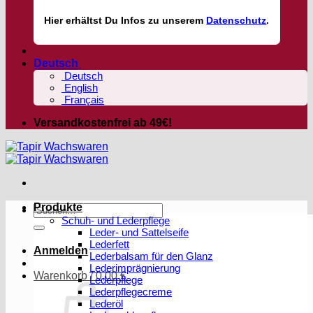
Hier
erhältst
Du Infos zu unserem
Datenschutz
.
Deutsch
Deutsch
English
Français
Versandkostenfrei ab 49€!
Produkte
Suchen
Schuh- und Lederpflege
nach:
Leder- und Sattelseife
Lederfett
Anmelden
Lederbalsam für den Glanz
Lederimprägnierung
Warenkorb /
0,00
€
Lederpflege
Lederpflegecreme
Lederöl