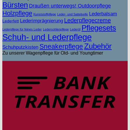
Bürsten
Draußen unterwegs! Outdoorpflege
Holzpflege
Lederbalsam
Kunststoffpflege
Leder- und Sattelseife
Lederpflegecreme
Lederimprägnierung
Lederfett
Pflegesets
Lederpflege für feines Leder
Ledersohlenpflege
Lederöl
Schuh- und Lederpflege
Zubehör
Sneakerpflege
Schuhputzkisten
Zu unserer Wagenpflege für Old- und Youngtimer
T