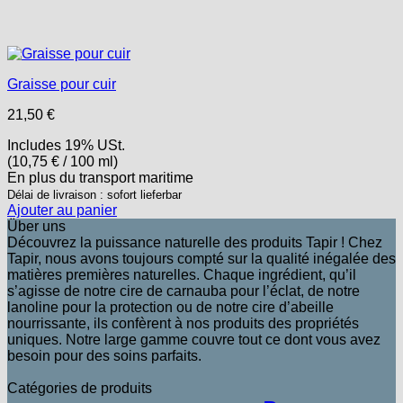
Graisse pour cuir
21,50
€
Includes 19% USt.
(
10,75
€
/ 100 ml)
En plus
du transport
maritime
Délai de livraison : sofort lieferbar
Ajouter au panier
Über uns
Découvrez la puissance naturelle des produits Tapir ! Chez
Tapir, nous avons toujours compté sur la qualité inégalée des
matières premières naturelles. Chaque ingrédient, qu’il
s’agisse de notre cire de carnauba pour l’éclat, de notre
lanoline pour la protection ou de notre cire d’abeille
nourrissante, ils confèrent à nos produits des propriétés
uniques. Notre large gamme couvre tout ce dont vous avez
besoin pour des soins parfaits.
Catégories de produits