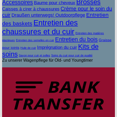
Brosses
Accessoires
Baume pour cheveux
Crème pour le soin du
Caisses à cirer à chaussures
Entretien
cuir
Draußen unterwegs! Outdoorpflege
Entretien des
des baskets
chaussures et du cuir
Entretien des matières
Entretien du bois
Graisse
plastiques
Entretien des semelles en cuir
Kits de
Imprégnation du cuir
pour joints
Huile de cuir
soins
Savon pour cuir et selles
Soins du cuir pour cuir de qualité
Zu unserer Wagenpflege für Old- und Youngtimer
V
b