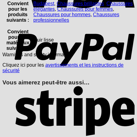
Convient
Budapest
,
Chaussures brillantes
,
Chaussures
pour les
élégantes
,
Chaussures pour femmes
,
produits
Chaussures pour hommes
,
Chaussures
suivants :
professionnelles
P
Convient
pour les
Cuir lisse
matériaux
suivants :
Warnings and safety information:
Cliquez ici pour les
avertissements et les instructions de
sécurité
Vous aimerez peut-être aussi…
S