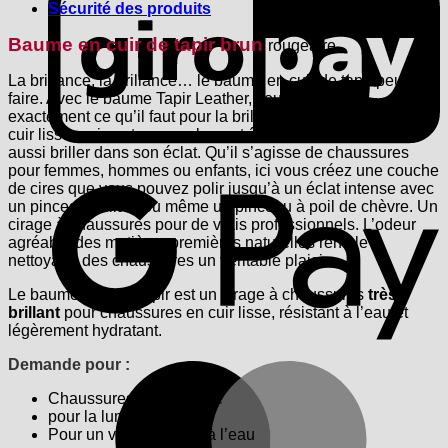
Sécurité des produits
Baume en cuir de tapir brun
rougeâtre
La brillance, la brillance… le baume en cuir de tapir peut le
faire. Avec le baume Tapir Leather, vous trouverez
exactement ce qu’il faut pour la brillance de la chaussure en
cuir lisse, qui veut non seulement être bien toilettée, mais
aussi briller dans son éclat. Qu’il s’agisse de chaussures
G
pour femmes, hommes ou enfants, ici vous créez une couche
de cires que vous pouvez polir jusqu’à un éclat intense avec
un pinceau brillant ou même un pinceau à poil de chèvre. Un
cirage à chaussures pour de vrais professionnels. L’odeur
agréable des matières premières naturelles rend le
nettoyage des chaussures un véritable plaisir.
Le baume cuir de Tapir est un cirage à chaussures
très
brillant
pour chaussures en cuir lisse, résistant à l’eau et
légèrement hydratant.
Demande pour :
M
Chaussures en cuir lisse
pour la lumière
Pour un vernis brillant à l’eau