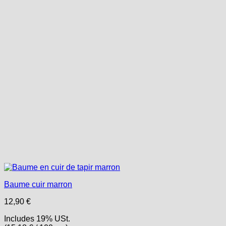
Baume cuir marron
12,90
€
Includes 19% USt.