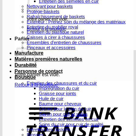
Entretien des semelles en cuir
Nettoyant pour baskets
Protège-baskets
Rafraîchissement de baskets
Votre panier est vide.
Extérieur : Prenez soin du mélange des matériaux
Entretien du mobilier royal
Retour à la boutique
Entretien du plastique naturel
Caisses à cirer à chaussures
Panier
Ensembles d’entretien de chaussures
Pinceaux et accessoires
Manufacture
Matières premières naturelles
Durabilité
Personne de contact
Votre panier est vide.
Boutique
Entretien des chaussures et du cuir
Retour à la boutique
Imprégnation du cuir
Graisse pour joints
V
Huile de cuir
b
Baume pour cheveux
Crème pour le soin du cuir
Savon pour cuir et selles
Entretien des semelles en cuir
Soins du cuir pour cuir de qualité
Entretien des baskets
Brosses