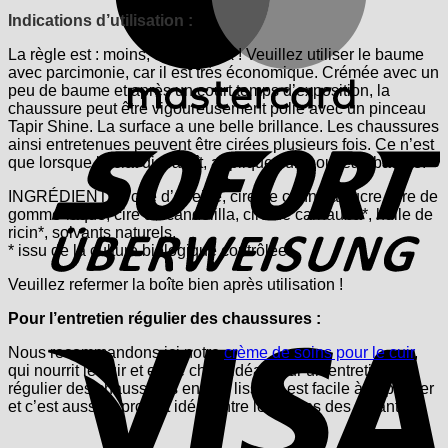
Indications d’utilisation :
La règle est : moins, c’est mieux ! Veuillez utiliser le baume
avec parcimonie, car il est très économique. Crémée avec un
peu de baume et après un court temps d’exposition, la
chaussure peut être vigoureusement polie avec un pinceau
S
Tapir Shine. La surface a une belle brillance. Les chaussures
ainsi entretenues peuvent être cirées plusieurs fois. Ce n’est
que lorsque l’éclat disparaît, appliquez un nouveau baume.
INGRÉDIENTS : cire d’abeille, cire de canne à sucre, cire de
gomme-laque, cire de candelilla, cire de carnauba*, huile de
ricin*, solvants naturels.
* issu de la culture biologique contrôlée
Veuillez refermer la boîte bien après utilisation !
Pour l’entretien régulier des chaussures :
V
Nous recommandons ici notre
crème de soins pour le cuir
,
qui nourrit le cuir et est le choix idéal pour un entretien
régulier des chaussures en cuir lisse. Il est facile à appliquer
et c’est aussi le produit idéal entre les mains des enfants.