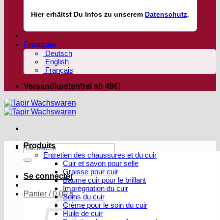
Hier
erhältst
Du Infos zu unserem
Datenschutz
.
Français
Deutsch
English
Français
Versandkostenfrei ab 49€!
Produits
Recherche
Entretien des chaussures et du cuir
pour :
Cuir et savon pour selle
Graisse pour cuir
Se connecter
Baume cuir pour le brillant
Imprégnation du cuir
Panier /
0,00
€
Soins du cuir
Crème pour le soin du cuir
Huile de cuir