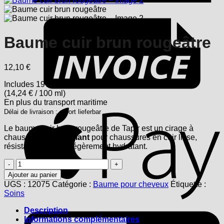
F
Baume cuir brun rougeâtre
12,10
€
Includes 19% USt.
(
14,24
€
/ 100 ml)
En plus
du transport
maritime
A
Délai de livraison : sofort lieferbar
Le baume cuir brun-rougeâtre de Tapir est un cirage à
chaussures
très brillant
pour chaussures en cuir lisse,
résistant à l’eau et légèrement hydratant.
quantité
de
Ajouter au panier
Baume
UGS :
12075
Catégorie :
Baume pour cheveux
Étiquette :
cuir
Soins
brun
rougeâtre
G
Description
Informations complémentaires