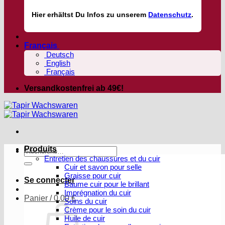
Hier
erhältst
Du Infos zu unserem
Datenschutz
.
Français
Deutsch
English
Français
Versandkostenfrei ab 49€!
Produits
Recherche
Entretien des chaussures et du cuir
pour :
Cuir et savon pour selle
Graisse pour cuir
Se connecter
Baume cuir pour le brillant
Imprégnation du cuir
Panier /
0,00
€
Soins du cuir
Crème pour le soin du cuir
Huile de cuir