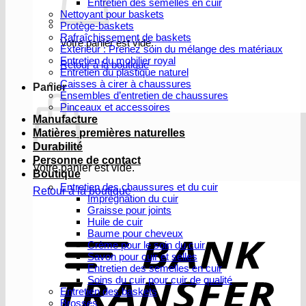
Entretien des semelles en cuir
Nettoyant pour baskets
Protège-baskets
Rafraîchissement de baskets
Votre panier est vide.
Extérieur : Prenez soin du mélange des matériaux
Entretien du mobilier royal
Retour à la boutique
Entretien du plastique naturel
Caisses à cirer à chaussures
Panier
Ensembles d’entretien de chaussures
Pinceaux et accessoires
Manufacture
Matières premières naturelles
Durabilité
Personne de contact
Votre panier est vide.
Boutique
Entretien des chaussures et du cuir
Retour à la boutique
Imprégnation du cuir
Graisse pour joints
V
Huile de cuir
b
Baume pour cheveux
Crème pour le soin du cuir
Savon pour cuir et selles
Entretien des semelles en cuir
Soins du cuir pour cuir de qualité
Entretien des baskets
Brosses