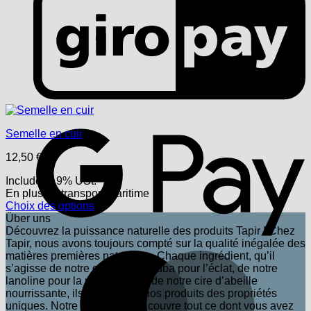
G
Semelle en cuir
12,50
€
Includes 19% USt.
En plus
du transport
maritime
Choix des options
Ce
Über uns
produit
Découvrez la puissance naturelle des produits Tapir ! Chez
a
Tapir, nous avons toujours compté sur la qualité inégalée des
plusieurs
matières premières naturelles. Chaque ingrédient, qu’il
M
variations.
s’agisse de notre cire de carnauba pour l’éclat, de notre
Les
lanoline pour la protection ou de notre cire d’abeille
options
nourrissante, ils confèrent à nos produits des propriétés
peuvent
uniques. Notre large gamme couvre tout ce dont vous avez