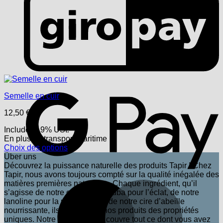
G
Semelle en cuir
12,50
€
Includes 19% USt.
En plus
du transport
maritime
Choix des options
Ce
Über uns
produit
Découvrez la puissance naturelle des produits Tapir ! Chez
a
Tapir, nous avons toujours compté sur la qualité inégalée des
plusieurs
matières premières naturelles. Chaque ingrédient, qu’il
M
variations.
s’agisse de notre cire de carnauba pour l’éclat, de notre
Les
lanoline pour la protection ou de notre cire d’abeille
options
nourrissante, ils confèrent à nos produits des propriétés
peuvent
uniques. Notre large gamme couvre tout ce dont vous avez