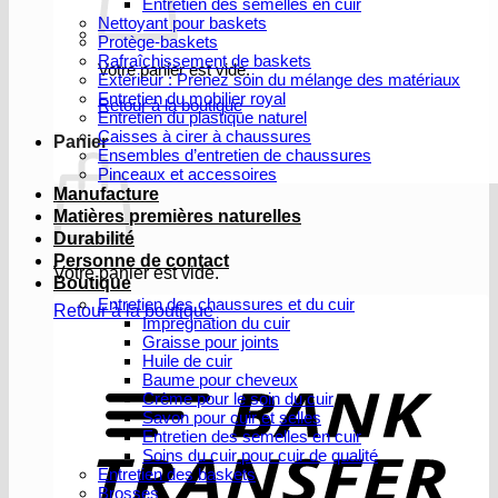
Entretien des semelles en cuir
Nettoyant pour baskets
Protège-baskets
Rafraîchissement de baskets
Votre panier est vide.
Extérieur : Prenez soin du mélange des matériaux
Entretien du mobilier royal
Retour à la boutique
Entretien du plastique naturel
Caisses à cirer à chaussures
Panier
Ensembles d’entretien de chaussures
Pinceaux et accessoires
Manufacture
Matières premières naturelles
Durabilité
Personne de contact
Votre panier est vide.
Boutique
Entretien des chaussures et du cuir
Retour à la boutique
Imprégnation du cuir
Graisse pour joints
V
Huile de cuir
b
Baume pour cheveux
Crème pour le soin du cuir
Savon pour cuir et selles
Entretien des semelles en cuir
Soins du cuir pour cuir de qualité
Entretien des baskets
Brosses