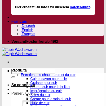
Hier
erhältst
Du Infos zu unserem
Datenschutz
.
Français
Deutsch
English
Français
Versandkostenfrei ab 49€!
Produits
Recherche
Entretien des chaussures et du cuir
pour :
Cuir et savon pour selle
Graisse pour cuir
Se connecter
Baume cuir pour le brillant
Imprégnation du cuir
Panier /
0,00
€
Soins du cuir
Crème pour le soin du cuir
Huile de cuir