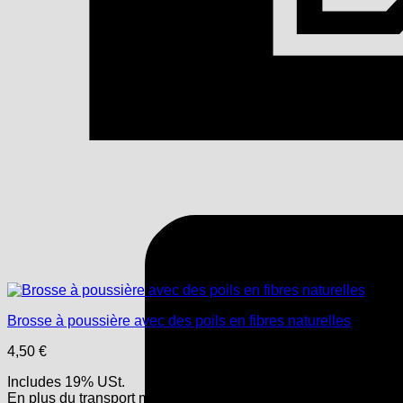
Brosse à poussière avec des poils en fibres naturelles
4,50
€
Includes 19% USt.
En plus
du transport
maritime