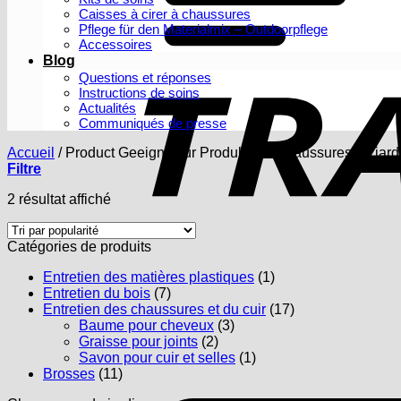
Caisses à cirer à chaussures
Pflege für den Materialmix – Outdoorpflege
Accessoires
Blog
Questions et réponses
Instructions de soins
Actualités
Communiqués de presse
Accueil
/
Product Geeignet für Produkte :
/
Chaussures de jard
Filtre
Trié
2 résultat affiché
par
popularité
Catégories de produits
Entretien des matières plastiques
(1)
Entretien du bois
(7)
Entretien des chaussures et du cuir
(17)
Baume pour cheveux
(3)
Graisse pour joints
(2)
Savon pour cuir et selles
(1)
Brosses
(11)