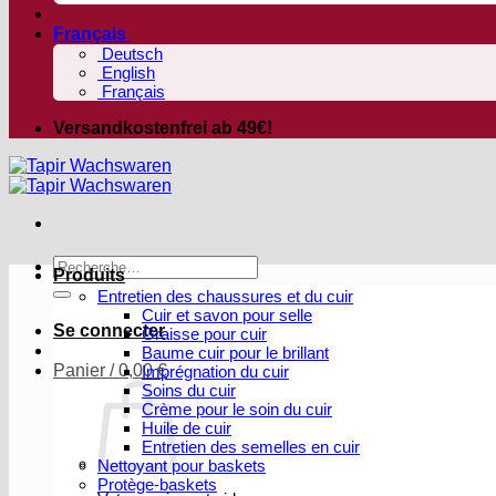
Français
Deutsch
English
Français
Versandkostenfrei ab 49€!
Recherche
Produits
pour :
Entretien des chaussures et du cuir
Cuir et savon pour selle
Se connecter
Graisse pour cuir
Baume cuir pour le brillant
Panier /
0,00
€
Imprégnation du cuir
Soins du cuir
Crème pour le soin du cuir
Huile de cuir
Entretien des semelles en cuir
Nettoyant pour baskets
Protège-baskets