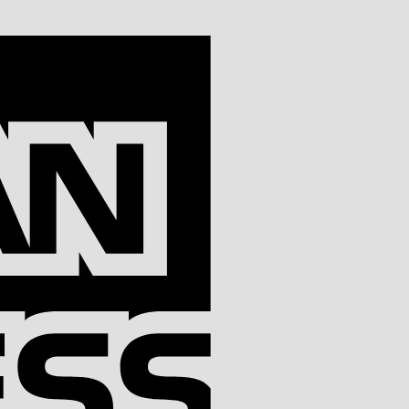
American
Express