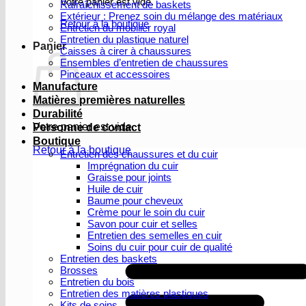
Votre panier est vide.
Rafraîchissement de baskets
Extérieur : Prenez soin du mélange des matériaux
Retour à la boutique
Entretien du mobilier royal
Entretien du plastique naturel
Panier
Caisses à cirer à chaussures
Ensembles d’entretien de chaussures
Pinceaux et accessoires
Manufacture
Matières premières naturelles
Durabilité
Votre panier est vide.
Personne de contact
Boutique
Retour à la boutique
Entretien des chaussures et du cuir
Imprégnation du cuir
Graisse pour joints
Huile de cuir
Baume pour cheveux
Crème pour le soin du cuir
Savon pour cuir et selles
Entretien des semelles en cuir
Soins du cuir pour cuir de qualité
Entretien des baskets
Brosses
Entretien du bois
Entretien des matières plastiques
Kits de soins