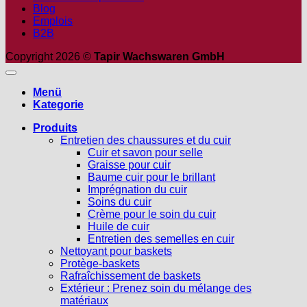
Blog
Emplois
B2B
Copyright 2026 ©
Tapir Wachswaren GmbH
Menü
Kategorie
Produits
Entretien des chaussures et du cuir
Cuir et savon pour selle
Graisse pour cuir
Baume cuir pour le brillant
Imprégnation du cuir
Soins du cuir
Crème pour le soin du cuir
Huile de cuir
Entretien des semelles en cuir
Nettoyant pour baskets
Protège-baskets
Rafraîchissement de baskets
Extérieur : Prenez soin du mélange des
matériaux