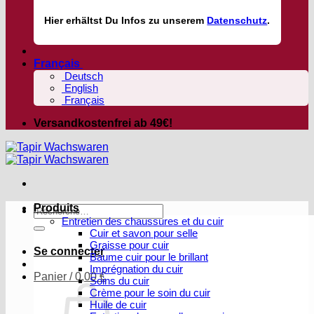
Hier
erhältst
Du Infos zu unserem
Datenschutz
.
Français
Deutsch
English
Français
Versandkostenfrei ab 49€!
Produits
Recherche
Entretien des chaussures et du cuir
pour :
Cuir et savon pour selle
Graisse pour cuir
Se connecter
Baume cuir pour le brillant
Imprégnation du cuir
Panier /
0,00
€
Soins du cuir
Crème pour le soin du cuir
Huile de cuir