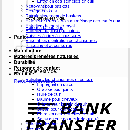
Entretien des semelles en cuir
Nettoyant pour baskets
Protège-baskets
Rafraîchissement de baskets
Votre panier est vide.
Extérieur : Prenez soin du mélange des matériaux
Entretien du mobilier royal
Retour à la boutique
Entretien du plastique naturel
Caisses à cirer à chaussures
Panier
Ensembles d’entretien de chaussures
Pinceaux et accessoires
Manufacture
Matières premières naturelles
Durabilité
Personne de contact
Votre panier est vide.
Boutique
Entretien des chaussures et du cuir
Retour à la boutique
Imprégnation du cuir
Graisse pour joints
V
Huile de cuir
b
Baume pour cheveux
Crème pour le soin du cuir
Savon pour cuir et selles
Entretien des semelles en cuir
Soins du cuir pour cuir de qualité
Entretien des baskets
Brosses