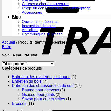
Caisses à cirer à chaussures
Pflege für den Materialmix – Outdoorpflege
Accessoires
Blog
Questions et réponses
Instructions de soins
Actualités
Communiqués de presse
Accueil
/
Produits identifiés “Remise à niveau”
Filtre
Voici le seul résultat
Catégories de produits
Entretien des matières plastiques
(1)
Entretien du bois
(7)
Entretien des chaussures et du cuir
(17)
Baume pour cheveux
(3)
Graisse pour joints
(2)
Savon pour cuir et selles
(1)
Brosses
(11)