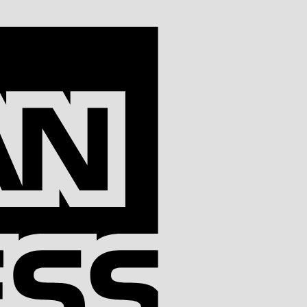
American
Express