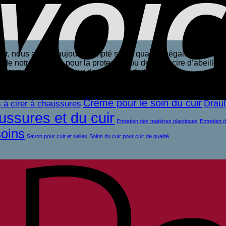
pir, nous avons toujours compté sur la qualité inégalée des ma
, de notre lanoline pour la protection ou de notre cire d’abeille n
 vous avez besoin pour des soins parfaits.
Crème pour le soin du cuir
Drau
 à cirer à chaussures
ussures et du cuir
Entretien des matières plastiques
Entretien 
soins
Savon pour cuir et selles
Soins du cuir pour cuir de qualité