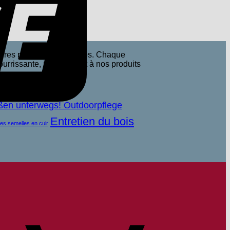
tières premières naturelles. Chaque
ourrissante, ils confèrent à nos produits
ßen unterwegs! Outdoorpflege
Entretien du bois
des semelles en cuir
Apple
Pay
Virement
bancaire