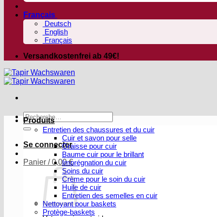
Français
Deutsch
English
Français
Versandkostenfrei ab 49€!
Recherche
Produits
pour :
Entretien des chaussures et du cuir
Cuir et savon pour selle
Se connecter
Graisse pour cuir
Baume cuir pour le brillant
Panier /
0,00
€
Imprégnation du cuir
Soins du cuir
Crème pour le soin du cuir
Huile de cuir
Entretien des semelles en cuir
Nettoyant pour baskets
Protège-baskets