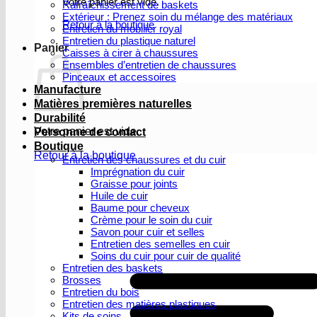
Votre panier est vide.
Rafraîchissement de baskets
Extérieur : Prenez soin du mélange des matériaux
Retour à la boutique
Entretien du mobilier royal
Entretien du plastique naturel
Panier
Caisses à cirer à chaussures
Ensembles d’entretien de chaussures
Pinceaux et accessoires
Manufacture
Matières premières naturelles
Durabilité
Votre panier est vide.
Personne de contact
Boutique
Retour à la boutique
Entretien des chaussures et du cuir
Imprégnation du cuir
Graisse pour joints
Huile de cuir
Baume pour cheveux
Crème pour le soin du cuir
Savon pour cuir et selles
Entretien des semelles en cuir
Soins du cuir pour cuir de qualité
Entretien des baskets
Brosses
Entretien du bois
Entretien des matières plastiques
Kits de soins