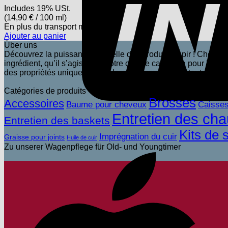
Includes 19% USt.
(
14,90
€
/ 100 ml)
En plus
du transport
maritime
Ajouter au panier
Über uns
Découvrez la puissance naturelle des produits Tapir ! Chez Ta
ingrédient, qu’il s’agisse de notre cire de carnauba pour l’éclat
des propriétés uniques. Notre large gamme couvre tout ce dont
Catégories de produits
Brosses
Accessoires
Baume pour cheveux
Caisses
Entretien des cha
Entretien des baskets
Kits de 
Imprégnation du cuir
Graisse pour joints
Huile de cuir
Zu unserer Wagenpflege für Old- und Youngtimer