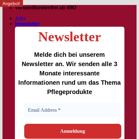
Angebot!
Angebot!
Passer
Versandkostenfrei ab 49€!
au
Jobs
contenu
Newsletter
Newsletter
Melde dich bei unserem
Newsletter an. Wir senden alle 3
Monate interessante
Informationen rund um das Thema
Pflegeprodukte