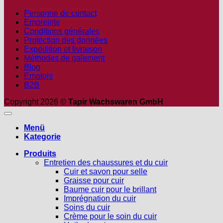
Personne de contact
Empreinte
Conditions générales
Protection des données
Expédition et livraison
Méthodes de paiement
Blog
Emplois
B2B
Copyright 2026 ©
Tapir Wachswaren GmbH
Menü
Kategorie
Produits
Entretien des chaussures et du cuir
Cuir et savon pour selle
Graisse pour cuir
Baume cuir pour le brillant
Imprégnation du cuir
Soins du cuir
Crème pour le soin du cuir