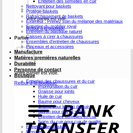
Entretien des semelles en cuir
Nettoyant pour baskets
Protège-baskets
Rafraîchissement de baskets
Votre panier est vide.
Extérieur : Prenez soin du mélange des matériaux
Entretien du mobilier royal
Retour à la boutique
Entretien du plastique naturel
Caisses à cirer à chaussures
Panier
Ensembles d’entretien de chaussures
Pinceaux et accessoires
Manufacture
Matières premières naturelles
Durabilité
Personne de contact
Votre panier est vide.
Boutique
Entretien des chaussures et du cuir
Retour à la boutique
Imprégnation du cuir
Graisse pour joints
V
Huile de cuir
b
Baume pour cheveux
Crème pour le soin du cuir
Savon pour cuir et selles
Entretien des semelles en cuir
Soins du cuir pour cuir de qualité
Entretien des baskets
Brosses