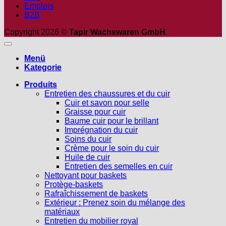
Emplois
B2B
Copyright 2026 ©
Tapir Wachswaren GmbH
Menü
Kategorie
Produits
Entretien des chaussures et du cuir
Cuir et savon pour selle
Graisse pour cuir
Baume cuir pour le brillant
Imprégnation du cuir
Soins du cuir
Crème pour le soin du cuir
Huile de cuir
Entretien des semelles en cuir
Nettoyant pour baskets
Protège-baskets
Rafraîchissement de baskets
Extérieur : Prenez soin du mélange des
matériaux
Entretien du mobilier royal