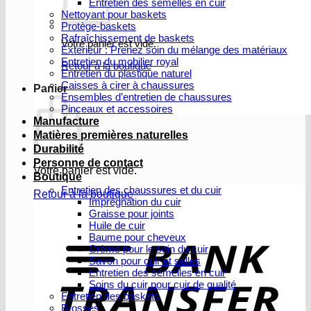
Entretien des semelles en cuir
Nettoyant pour baskets
Protège-baskets
Rafraîchissement de baskets
Votre panier est vide.
Extérieur : Prenez soin du mélange des matériaux
Entretien du mobilier royal
Retour à la boutique
Entretien du plastique naturel
Caisses à cirer à chaussures
Panier
Ensembles d’entretien de chaussures
Pinceaux et accessoires
Manufacture
Matières premières naturelles
Durabilité
Personne de contact
Votre panier est vide.
Boutique
Entretien des chaussures et du cuir
Retour à la boutique
Imprégnation du cuir
Graisse pour joints
V
Huile de cuir
b
Baume pour cheveux
Crème pour le soin du cuir
Savon pour cuir et selles
Entretien des semelles en cuir
Soins du cuir pour cuir de qualité
Entretien des baskets
Brosses