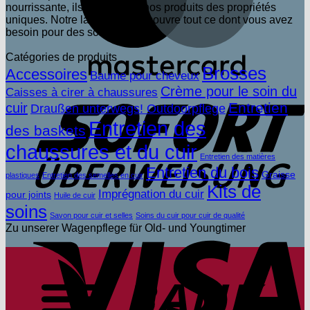
nourrissante, ils confèrent à nos produits des propriétés
uniques. Notre large gamme couvre tout ce dont vous avez
besoin pour des soins parfaits.
Catégories de produits
Brosses
Accessoires
Baume pour cheveux
S
Crème pour le soin du
Caisses à cirer à chaussures
Entretien
cuir
Draußen unterwegs! Outdoorpflege
Entretien des
des baskets
chaussures et du cuir
Entretien des matières
Entretien du bois
Graisse
plastiques
Entretien des semelles en cuir
Kits de
Imprégnation du cuir
pour joints
Huile de cuir
soins
Savon pour cuir et selles
Soins du cuir pour cuir de qualité
V
Zu unserer Wagenpflege für Old- und Youngtimer
V
b