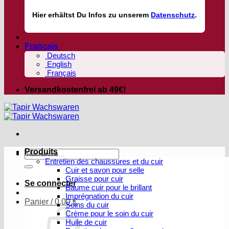
Hier
erhältst
Du Infos zu unserem
Datenschutz
.
Français
Deutsch
English
Français
Versandkostenfrei ab 49€!
Produits
Recherche
Entretien des chaussures et du cuir
pour :
Cuir et savon pour selle
Graisse pour cuir
Se connecter
Baume cuir pour le brillant
Imprégnation du cuir
Panier /
0,00
€
Soins du cuir
Crème pour le soin du cuir
Huile de cuir