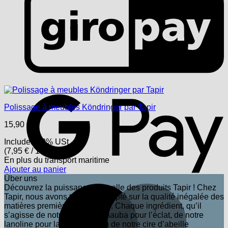
G
Polissage à meubles Köndringer par Tapir
15,90
€
Includes 19% USt.
(
7,95
€
/ 100 ml)
En plus
du transport
maritime
Ajouter au panier
Über uns
Découvrez la puissance naturelle des produits Tapir ! Chez
M
Tapir, nous avons toujours compté sur la qualité inégalée des
matières premières naturelles. Chaque ingrédient, qu’il
s’agisse de notre cire de carnauba pour l’éclat, de notre
lanoline pour la protection ou de notre cire d’abeille