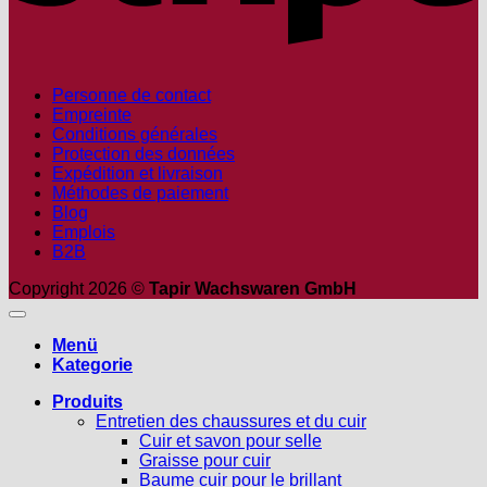
Personne de contact
Empreinte
Conditions générales
Protection des données
Expédition et livraison
Méthodes de paiement
Blog
Emplois
B2B
Copyright 2026 ©
Tapir Wachswaren GmbH
Menü
Kategorie
Produits
Entretien des chaussures et du cuir
Cuir et savon pour selle
Graisse pour cuir
Baume cuir pour le brillant