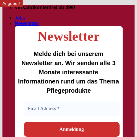
Angebot!
Angebot!
Passer
Versandkostenfrei ab 49€!
au
Jobs
contenu
Newsletter
Newsletter
Melde dich bei unserem
Newsletter an. Wir senden alle 3
Monate interessante
Informationen rund um das Thema
Pflegeprodukte