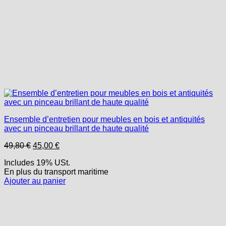
Ensemble d’entretien pour meubles en bois et antiquités
avec un pinceau brillant de haute qualité
Le
Le
49,80
€
45,00
€
prix
prix
Includes 19% USt.
initial
actuel
En plus
du transport
maritime
était :
est :
Ajouter au panier
49,80 €.
45,00 €.