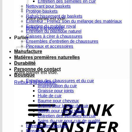
Entretien des semelles en cuir
Nettoyant pour baskets
Protège-baskets
Rafraîchissement de baskets
Votre panier est vide.
Extérieur : Prenez soin du mélange des matériaux
Entretien du mobilier royal
Retour à la boutique
Entretien du plastique naturel
Caisses à cirer à chaussures
Panier
Ensembles d’entretien de chaussures
Pinceaux et accessoires
Manufacture
Matières premières naturelles
Durabilité
Personne de contact
Votre panier est vide.
Boutique
Entretien des chaussures et du cuir
Retour à la boutique
Imprégnation du cuir
Graisse pour joints
V
Huile de cuir
b
Baume pour cheveux
Crème pour le soin du cuir
Savon pour cuir et selles
Entretien des semelles en cuir
Soins du cuir pour cuir de qualité
Entretien des baskets
Brosses