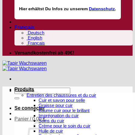
Hier
erhältst
Du Infos zu unserem
Datenschutz
.
Français
Deutsch
English
Français
Versandkostenfrei ab 49€!
Produits
Recherche
Entretien des chaussures et du cuir
pour :
Cuir et savon pour selle
Graisse pour cuir
Se connecter
Baume cuir pour le brillant
Imprégnation du cuir
Panier /
0,00
€
Soins du cuir
Crème pour le soin du cuir
Huile de cuir