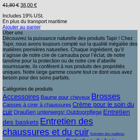
Le
Le
41,80
€
38,00
€
prix
prix
Includes 19% USt.
initial
actuel
En plus
du transport
maritime
était :
est :
Ajouter au panier
41,80 €.
38,00 €.
Über uns
Découvrez la puissance naturelle des produits Tapir ! Chez
Tapir, nous avons toujours compté sur la qualité inégalée des
matières premières naturelles. Chaque ingrédient, qu’il
s’agisse de notre cire de carnauba pour l’éclat, de notre
lanoline pour la protection ou de notre cire d’abeille
nourrissante, ils confèrent à nos produits des propriétés
uniques. Notre large gamme couvre tout ce dont vous avez
besoin pour des soins parfaits.
Catégories de produits
Brosses
Accessoires
Baume pour cheveux
Crème pour le soin du
Caisses à cirer à chaussures
Entretien
cuir
Draußen unterwegs! Outdoorpflege
Entretien des
des baskets
chaussures et du cuir
Entretien des matières