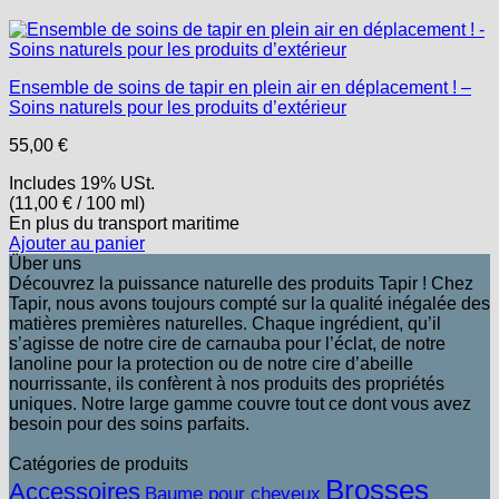
Ensemble de soins de tapir en plein air en déplacement ! –
Soins naturels pour les produits d’extérieur
55,00
€
Includes 19% USt.
(
11,00
€
/ 100 ml)
En plus
du transport
maritime
Ajouter au panier
Über uns
Découvrez la puissance naturelle des produits Tapir ! Chez
Tapir, nous avons toujours compté sur la qualité inégalée des
matières premières naturelles. Chaque ingrédient, qu’il
s’agisse de notre cire de carnauba pour l’éclat, de notre
lanoline pour la protection ou de notre cire d’abeille
nourrissante, ils confèrent à nos produits des propriétés
uniques. Notre large gamme couvre tout ce dont vous avez
besoin pour des soins parfaits.
Catégories de produits
Brosses
Accessoires
Baume pour cheveux