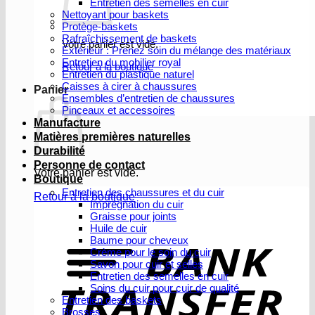
Entretien des semelles en cuir
Nettoyant pour baskets
Protège-baskets
Rafraîchissement de baskets
Votre panier est vide.
Extérieur : Prenez soin du mélange des matériaux
Entretien du mobilier royal
Retour à la boutique
Entretien du plastique naturel
Caisses à cirer à chaussures
Panier
Ensembles d’entretien de chaussures
Pinceaux et accessoires
Manufacture
Matières premières naturelles
Durabilité
Personne de contact
Votre panier est vide.
Boutique
Entretien des chaussures et du cuir
Retour à la boutique
Imprégnation du cuir
Graisse pour joints
V
Huile de cuir
b
Baume pour cheveux
Crème pour le soin du cuir
Savon pour cuir et selles
Entretien des semelles en cuir
Soins du cuir pour cuir de qualité
Entretien des baskets
Brosses