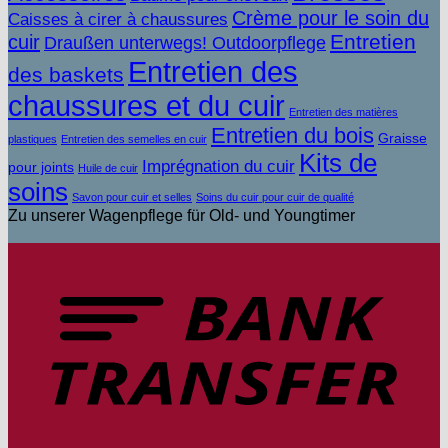
Crème pour le soin du
Caisses à cirer à chaussures
Entretien
cuir
Draußen unterwegs! Outdoorpflege
Entretien des
des baskets
chaussures et du cuir
Entretien des matières
Entretien du bois
Graisse
plastiques
Entretien des semelles en cuir
Kits de
Imprégnation du cuir
pour joints
Huile de cuir
soins
Savon pour cuir et selles
Soins du cuir pour cuir de qualité
Zu unserer Wagenpflege für Old- und Youngtimer
V
b