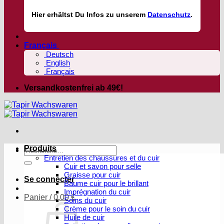
Hier
erhältst
Du Infos zu unserem
Datenschutz
.
Français
Deutsch
English
Français
Versandkostenfrei ab 49€!
Produits
Recherche
Entretien des chaussures et du cuir
pour :
Cuir et savon pour selle
Graisse pour cuir
Se connecter
Baume cuir pour le brillant
Imprégnation du cuir
Panier /
0,00
€
Soins du cuir
Crème pour le soin du cuir
Huile de cuir