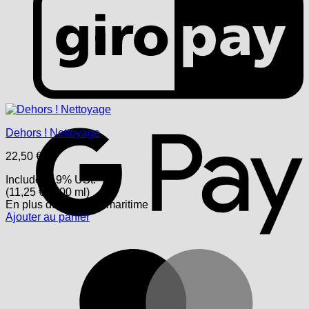
G
Dehors ! Nettoyage
22,50
€
Includes 19% USt.
(
11,25
€
/ 100 ml)
En plus
du transport
maritime
Ajouter au panier
M