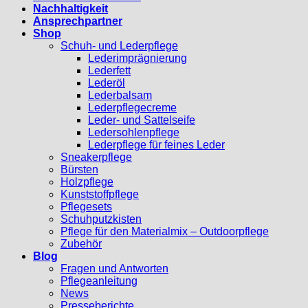
Nachhaltigkeit
Ansprechpartner
Shop
Schuh- und Lederpflege
Lederimprägnierung
Lederfett
Lederöl
Lederbalsam
Lederpflegecreme
Leder- und Sattelseife
Ledersohlenpflege
Lederpflege für feines Leder
Sneakerpflege
Bürsten
Holzpflege
Kunststoffpflege
Pflegesets
Schuhputzkisten
Pflege für den Materialmix – Outdoorpflege
Zubehör
Blog
Fragen und Antworten
Pflegeanleitung
News
Presseberichte