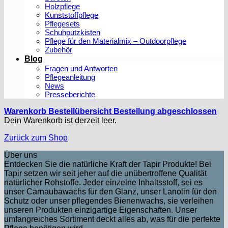
Holzpflege
Kunststoffpflege
Pflegesets
Schuhputzkisten
Pflege für den Materialmix – Outdoorpflege
Zubehör
Blog
Fragen und Antworten
Pflegeanleitung
News
Presseberichte
Warenkorb
Bestellübersicht
Bestellung abgeschlossen
Dein Warenkorb ist derzeit leer.
Zurück zum Shop
Über uns
Entdecken Sie die natürliche Kraft der Tapir Produkte! Bei
Tapir setzen wir seit jeher auf die unübertroffene Qualität
natürlicher Rohstoffe. Jeder einzelne Inhaltsstoff, sei es
unser Carnaubawachs für den Glanz, unser Lanolin für den
Schutz oder unser pflegendes Bienenwachs, sie verleihen
unseren Produkten einzigartige Eigenschaften. Unser
umfangreiches Sortiment deckt alles ab, was für die perfekte