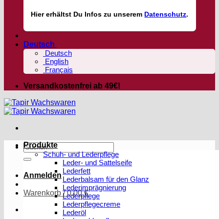
Hier
erhältst
Du Infos zu unserem
Datenschutz
.
Deutsch
Deutsch
English
Français
Versandkostenfrei ab 49€!
Produkte
Suchen
Schuh- und Lederpflege
nach:
Leder- und Sattelseife
Lederfett
Anmelden
Lederbalsam für den Glanz
Lederimprägnierung
Warenkorb /
0,00
€
Lederpflege
Lederpflegecreme
Lederöl