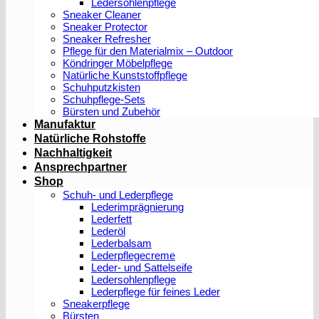
Ledersohlenpflege
Sneaker Cleaner
Sneaker Protector
Sneaker Refresher
Pflege für den Materialmix – Outdoor
Köndringer Möbelpflege
Natürliche Kunststoffpflege
Schuhputzkisten
Schuhpflege-Sets
Bürsten und Zubehör
Manufaktur
Natürliche Rohstoffe
Nachhaltigkeit
Ansprechpartner
Shop
Schuh- und Lederpflege
Lederimprägnierung
Lederfett
Lederöl
Lederbalsam
Lederpflegecreme
Leder- und Sattelseife
Ledersohlenpflege
Lederpflege für feines Leder
Sneakerpflege
Bürsten