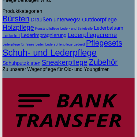
Pflege benötigen wird.
Produktkategorien
Bürsten
Draußen unterwegs! Outdoorpflege
Holzpflege
Lederbalsam
Kunststoffpflege
Leder- und Sattelseife
Lederpflegecreme
Lederimprägnierung
Lederfett
Pflegesets
Lederpflege für feines Leder
Ledersohlenpflege
Lederöl
Schuh- und Lederpflege
Zubehör
Sneakerpflege
Schuhputzkisten
Zu unserer Wagenpflege für Old- und Youngtimer
T