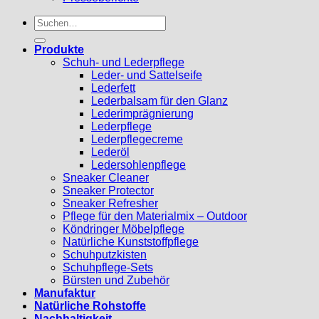
Suchen
nach:
Produkte
Schuh- und Lederpflege
Leder- und Sattelseife
Lederfett
Lederbalsam für den Glanz
Lederimprägnierung
Lederpflege
Lederpflegecreme
Lederöl
Ledersohlenpflege
Sneaker Cleaner
Sneaker Protector
Sneaker Refresher
Pflege für den Materialmix – Outdoor
Köndringer Möbelpflege
Natürliche Kunststoffpflege
Schuhputzkisten
Schuhpflege-Sets
Bürsten und Zubehör
Manufaktur
Natürliche Rohstoffe
Nachhaltigkeit